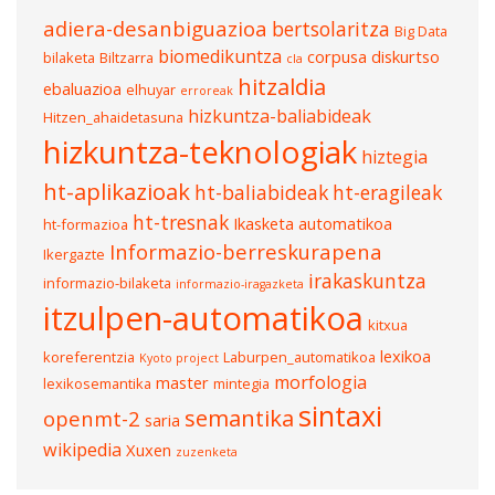
adiera-desanbiguazioa
bertsolaritza
Big Data
biomedikuntza
corpusa
diskurtso
bilaketa
Biltzarra
cla
hitzaldia
ebaluazioa
elhuyar
erroreak
hizkuntza-baliabideak
Hitzen_ahaidetasuna
hizkuntza-teknologiak
hiztegia
ht-aplikazioak
ht-baliabideak
ht-eragileak
ht-tresnak
Ikasketa automatikoa
ht-formazioa
Informazio-berreskurapena
Ikergazte
irakaskuntza
informazio-bilaketa
informazio-iragazketa
itzulpen-automatikoa
kitxua
lexikoa
koreferentzia
Laburpen_automatikoa
Kyoto project
morfologia
master
lexikosemantika
mintegia
sintaxi
semantika
openmt-2
saria
wikipedia
Xuxen
zuzenketa