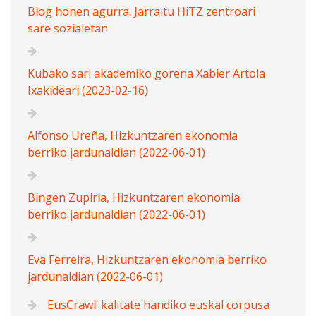
Blog honen agurra. Jarraitu HiTZ zentroari
sare sozialetan
Kubako sari akademiko gorena Xabier Artola
Ixakideari (2023-02-16)
Alfonso Ureña, Hizkuntzaren ekonomia
berriko jardunaldian (2022-06-01)
Bingen Zupiria, Hizkuntzaren ekonomia
berriko jardunaldian (2022-06-01)
Eva Ferreira, Hizkuntzaren ekonomia berriko
jardunaldian (2022-06-01)
EusCrawl: kalitate handiko euskal corpusa