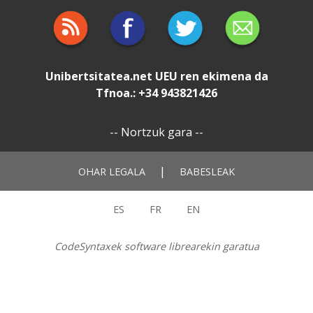
Unibertsitatea.net
UEU
ren ekimena da
Tfnoa.: +34 943821426
--
Nortzuk gara
--
|
OHAR LEGALA
BABESLEAK
ES
FR
EN
CodeSyntaxek software librearekin garatua