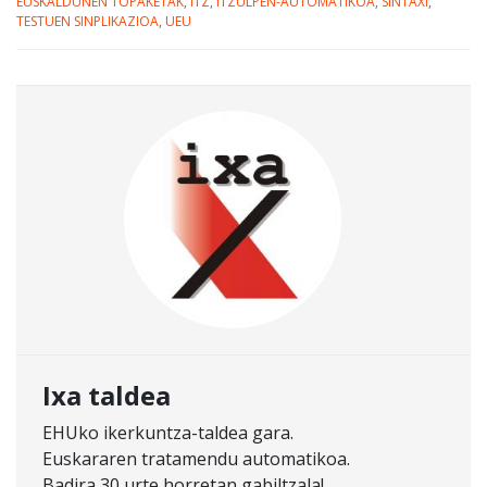
EUSKALDUNEN TOPAKETAK
,
ITZ
,
ITZULPEN-AUTOMATIKOA
,
SINTAXI
,
TESTUEN SINPLIKAZIOA
,
UEU
Ixa taldea
EHUko ikerkuntza-taldea gara.
Euskararen tratamendu automatikoa.
Badira 30 urte horretan gabiltzala!