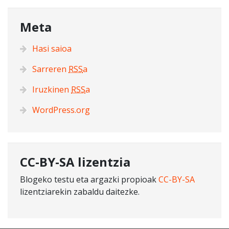
Meta
Hasi saioa
Sarreren
RSS
a
Iruzkinen
RSS
a
WordPress.org
CC-BY-SA lizentzia
Blogeko testu eta argazki propioak
CC-BY-SA
lizentziarekin zabaldu daitezke.