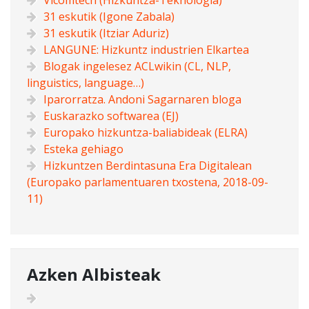
Vicomtech (Hizkuntza-Teknologia)
31 eskutik (Igone Zabala)
31 eskutik (Itziar Aduriz)
LANGUNE: Hizkuntz industrien Elkartea
Blogak ingelesez ACLwikin (CL, NLP,
linguistics, language…)
Iparorratza. Andoni Sagarnaren bloga
Euskarazko softwarea (EJ)
Europako hizkuntza-baliabideak (ELRA)
Esteka gehiago
Hizkuntzen Berdintasuna Era Digitalean
(Europako parlamentuaren txostena, 2018-09-
11)
Azken Albisteak