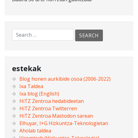
estekak
Blog honen aurkibide osoa (2006-2022)
Ixa Taldea
Ixa blog (English)
HiTZ Zentroa hedabideetan
HiTZ Zentroa Twitterren
HiTZ Zentroa Mastodon sarean
Elhuyar, I+G Hizkuntza-Teknologietan
Aholab taldea