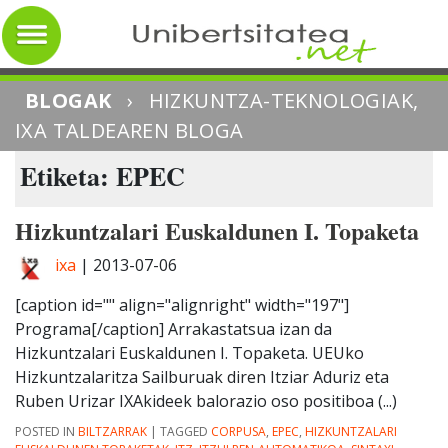
BLOGAK
›
HIZKUNTZA-TEKNOLOGIAK,
IXA TALDEAREN BLOGA
Etiketa: EPEC
Hizkuntzalari Euskaldunen I. Topaketa
ixa
|
2013-07-06
[caption id="" align="alignright" width="197"]
Programa[/caption] Arrakastatsua izan da
Hizkuntzalari Euskaldunen I. Topaketa. UEUko
Hizkuntzalaritza Sailburuak diren Itziar Aduriz eta
Ruben Urizar IXAkideek balorazio oso positiboa (...)
POSTED IN
BILTZARRAK
|
TAGGED
CORPUSA
,
EPEC
,
HIZKUNTZALARI