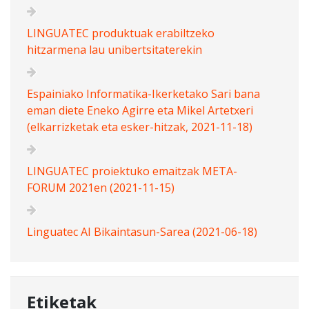
LINGUATEC produktuak erabiltzeko
hitzarmena lau unibertsitaterekin
Espainiako Informatika-Ikerketako Sari bana
eman diete Eneko Agirre eta Mikel Artetxeri
(elkarrizketak eta esker-hitzak, 2021-11-18)
LINGUATEC proiektuko emaitzak META-
FORUM 2021en (2021-11-15)
Linguatec AI Bikaintasun-Sarea (2021-06-18)
Etiketak