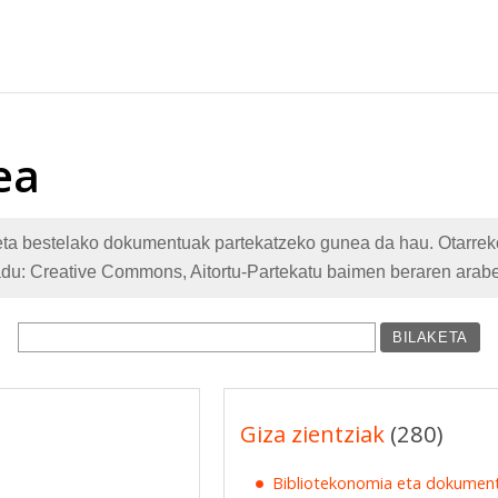
ea
te eta bestelako dokumentuak partekatzeko gunea da hau. Otarr
adu: Creative Commons, Aitortu-Partekatu baimen beraren arabe
BILAKETA
Giza zientziak
(280)
Bibliotekonomia eta dokumen