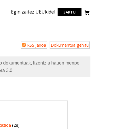
Egin zaitez UEUkide!
SARTU
Erabiltzailearen
RSS jarioa
Dokumentua gehitu
akzioak
eko dokumentuak, lizentzia hauen menpe
ra 3.0
tazioa
(28)