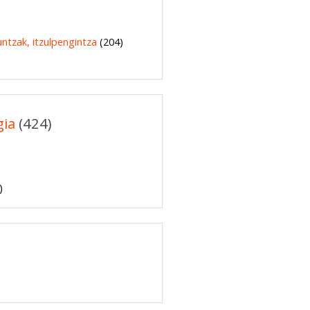
kuntzak, itzulpengintza
(204)
gia
(424)
)