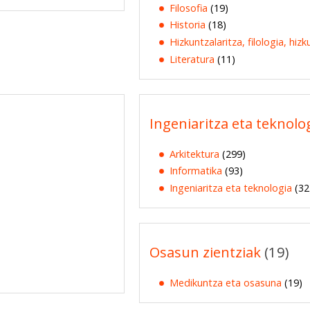
Filosofia
(19)
Historia
(18)
Hizkuntzalaritza, filologia, hiz
Literatura
(11)
Ingeniaritza eta teknolo
Arkitektura
(299)
Informatika
(93)
Ingeniaritza eta teknologia
(32
Osasun zientziak
(19)
Medikuntza eta osasuna
(19)