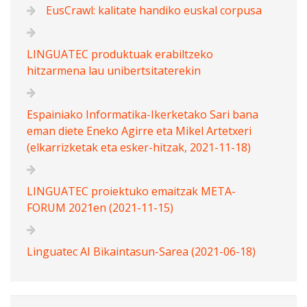
EusCrawl: kalitate handiko euskal corpusa
LINGUATEC produktuak erabiltzeko
hitzarmena lau unibertsitaterekin
Espainiako Informatika-Ikerketako Sari bana
eman diete Eneko Agirre eta Mikel Artetxeri
(elkarrizketak eta esker-hitzak, 2021-11-18)
LINGUATEC proiektuko emaitzak META-
FORUM 2021en (2021-11-15)
Linguatec AI Bikaintasun-Sarea (2021-06-18)