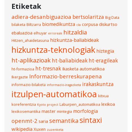
Etiketak
adiera-desanbiguazioa
bertsolaritza
Big Data
biomedikuntza
corpusa
diskurtso
bilaketa
Biltzarra
cla
hitzaldia
ebaluazioa
elhuyar
erroreak
hizkuntza-baliabideak
Hitzen_ahaidetasuna
hizkuntza-teknologiak
hiztegia
ht-aplikazioak
ht-baliabideak
ht-eragileak
ht-tresnak
Ikasketa automatikoa
ht-formazioa
Informazio-berreskurapena
Ikergazte
irakaskuntza
informazio-bilaketa
informazio-iragazketa
itzulpen-automatikoa
kitxua
lexikoa
koreferentzia
Laburpen_automatikoa
Kyoto project
morfologia
master
lexikosemantika
mintegia
sintaxi
semantika
openmt-2
saria
wikipedia
Xuxen
zuzenketa