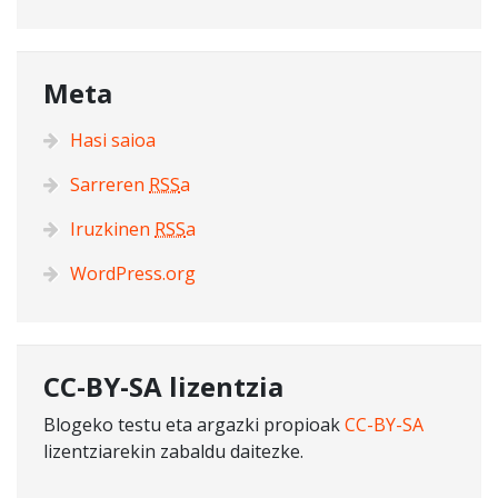
Meta
Hasi saioa
Sarreren
RSS
a
Iruzkinen
RSS
a
WordPress.org
CC-BY-SA lizentzia
Blogeko testu eta argazki propioak
CC-BY-SA
lizentziarekin zabaldu daitezke.