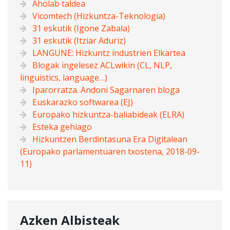
Aholab taldea
Vicomtech (Hizkuntza-Teknologia)
31 eskutik (Igone Zabala)
31 eskutik (Itziar Aduriz)
LANGUNE: Hizkuntz industrien Elkartea
Blogak ingelesez ACLwikin (CL, NLP,
linguistics, language…)
Iparorratza. Andoni Sagarnaren bloga
Euskarazko softwarea (EJ)
Europako hizkuntza-baliabideak (ELRA)
Esteka gehiago
Hizkuntzen Berdintasuna Era Digitalean
(Europako parlamentuaren txostena, 2018-09-
11)
Azken Albisteak