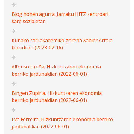
Blog honen agurra. Jarraitu HiTZ zentroari
sare sozialetan
Kubako sari akademiko gorena Xabier Artola
Ixakideari (2023-02-16)
Alfonso Ureña, Hizkuntzaren ekonomia
berriko jardunaldian (2022-06-01)
Bingen Zupiria, Hizkuntzaren ekonomia
berriko jardunaldian (2022-06-01)
Eva Ferreira, Hizkuntzaren ekonomia berriko
jardunaldian (2022-06-01)