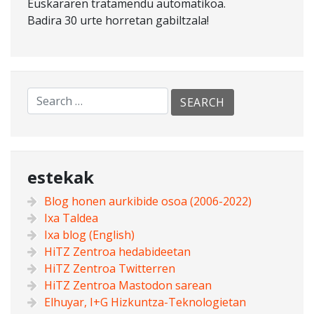
Euskararen tratamendu automatikoa.
Badira 30 urte horretan gabiltzala!
estekak
Blog honen aurkibide osoa (2006-2022)
Ixa Taldea
Ixa blog (English)
HiTZ Zentroa hedabideetan
HiTZ Zentroa Twitterren
HiTZ Zentroa Mastodon sarean
Elhuyar, I+G Hizkuntza-Teknologietan