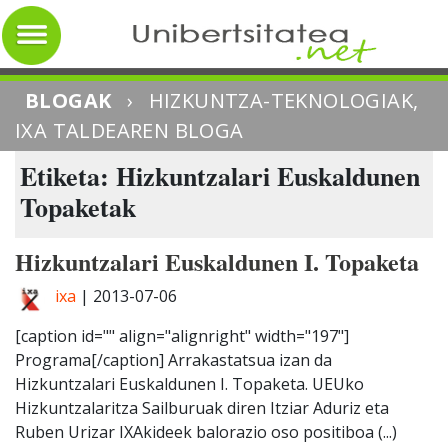
BLOGAK
›
HIZKUNTZA-TEKNOLOGIAK,
IXA TALDEAREN BLOGA
Etiketa: Hizkuntzalari Euskaldunen
Topaketak
Hizkuntzalari Euskaldunen I. Topaketa
ixa
|
2013-07-06
[caption id="" align="alignright" width="197"]
Programa[/caption] Arrakastatsua izan da
Hizkuntzalari Euskaldunen I. Topaketa. UEUko
Hizkuntzalaritza Sailburuak diren Itziar Aduriz eta
Ruben Urizar IXAkideek balorazio oso positiboa (...)