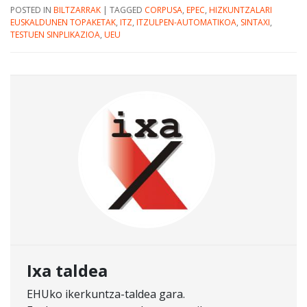
POSTED IN
BILTZARRAK
|
TAGGED
CORPUSA
,
EPEC
,
HIZKUNTZALARI
EUSKALDUNEN TOPAKETAK
,
ITZ
,
ITZULPEN-AUTOMATIKOA
,
SINTAXI
,
TESTUEN SINPLIKAZIOA
,
UEU
Ixa taldea
EHUko ikerkuntza-taldea gara.