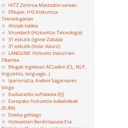
HiTZ Zentroa Mastodon sarean
Elhuyar, I+G Hizkuntza-
Teknologietan
Aholab taldea
Vicomtech (Hizkuntza-Teknologia)
31 eskutik (Igone Zabala)
31 eskutik (Itziar Aduriz)
LANGUNE: Hizkuntz industrien
Elkartea
Blogak ingelesez ACLwikin (CL, NLP,
linguistics, language…)
Iparorratza. Andoni Sagarnaren
bloga
Euskarazko softwarea (EJ)
Europako hizkuntza-baliabideak
(ELRA)
Esteka gehiago
Hizkuntzen Berdintasuna Era