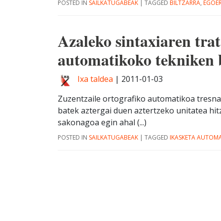
POSTED IN
SAILKATUGABEAK
|
TAGGED
BILTZARRA
,
EGOER
Azaleko sintaxiaren tr
automatikoko tekniken 
Ixa taldea
|
2011-01-03
Zuzentzaile ortografiko automatikoa tresna
batek aztergai duen aztertzeko unitatea hit
sakonagoa egin ahal (...)
POSTED IN
SAILKATUGABEAK
|
TAGGED
IKASKETA AUTOM