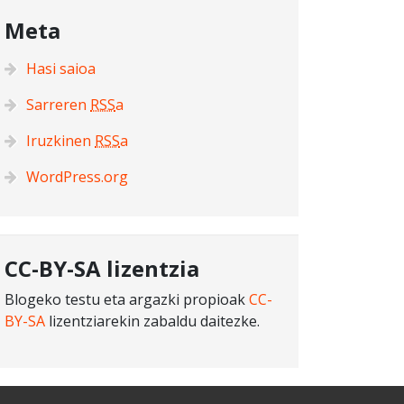
Meta
Hasi saioa
Sarreren
RSS
a
Iruzkinen
RSS
a
WordPress.org
CC-BY-SA lizentzia
Blogeko testu eta argazki propioak
CC-
BY-SA
lizentziarekin zabaldu daitezke.