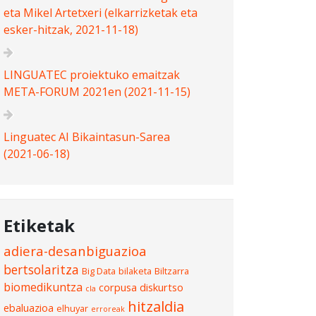
eta Mikel Artetxeri (elkarrizketak eta
esker-hitzak, 2021-11-18)
LINGUATEC proiektuko emaitzak
META-FORUM 2021en (2021-11-15)
Linguatec AI Bikaintasun-Sarea
(2021-06-18)
Etiketak
adiera-desanbiguazioa
bertsolaritza
Big Data
bilaketa
Biltzarra
biomedikuntza
corpusa
diskurtso
cla
hitzaldia
ebaluazioa
elhuyar
erroreak