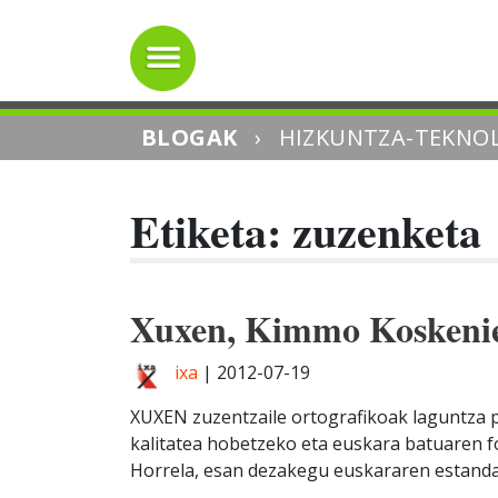
BLOGAK
›
HIZKUNTZA-TEKNOL
Etiketa: zuzenketa
Xuxen, Kimmo Kosken
ixa
|
2012-07-19
XUXEN zuzentzaile ortografikoak laguntza p
kalitatea hobetzeko eta euskara batuaren 
Horrela, esan dezakegu euskararen estandari