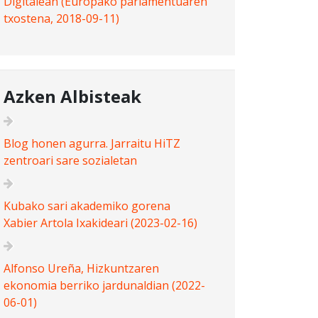
Digitalean (Europako parlamentuaren
txostena, 2018-09-11)
Azken Albisteak
Blog honen agurra. Jarraitu HiTZ
zentroari sare sozialetan
Kubako sari akademiko gorena
Xabier Artola Ixakideari (2023-02-16)
Alfonso Ureña, Hizkuntzaren
ekonomia berriko jardunaldian (2022-
06-01)