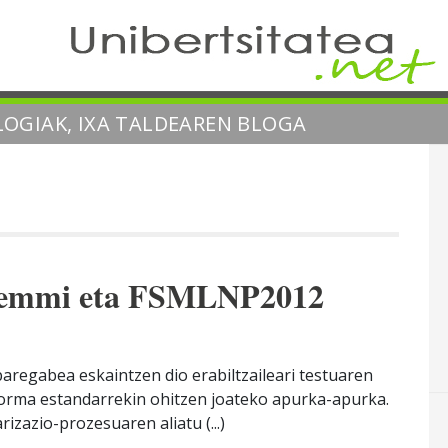
OGIAK, IXA TALDEAREN BLOGA
iemmi eta FSMLNP2012
aregabea eskaintzen dio erabiltzaileari testuaren
forma estandarrekin ohitzen joateko apurka-apurka.
zazio-prozesuaren aliatu (...)