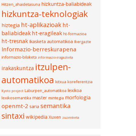
hizkuntza-baliabideak
Hitzen_ahaidetasuna
hizkuntza-teknologiak
ht-aplikazioak
ht-
hiztegia
baliabideak
ht-eragileak
ht-formazioa
ht-tresnak
Ikasketa automatikoa
Ikergazte
Informazio-berreskurapena
informazio-bilaketa
informazio-iragazketa
itzulpen-
irakaskuntza
automatikoa
kitxua
koreferentzia
lexikoa
Laburpen_automatikoa
Kyoto project
morfologia
master
lexikosemantika
mintegia
semantika
openmt-2
saria
sintaxi
wikipedia
Xuxen
zuzenketa