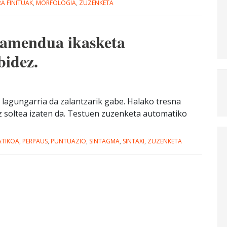
A FINITUAK
,
MORFOLOGIA
,
ZUZENKETA
atamendua ikasketa
bidez.
 lagungarria da zalantzarik gabe. Halako tresna
z soltea izaten da. Testuen zuzenketa automatiko
ATIKOA
,
PERPAUS
,
PUNTUAZIO
,
SINTAGMA
,
SINTAXI
,
ZUZENKETA