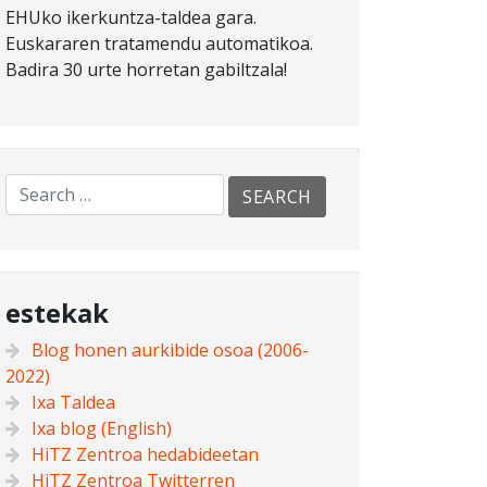
EHUko ikerkuntza-taldea gara.
Euskararen tratamendu automatikoa.
Badira 30 urte horretan gabiltzala!
estekak
Blog honen aurkibide osoa (2006-
2022)
Ixa Taldea
Ixa blog (English)
HiTZ Zentroa hedabideetan
HiTZ Zentroa Twitterren