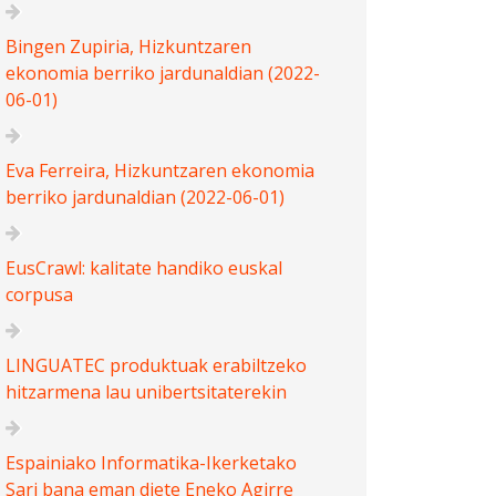
Bingen Zupiria, Hizkuntzaren
ekonomia berriko jardunaldian (2022-
06-01)
Eva Ferreira, Hizkuntzaren ekonomia
berriko jardunaldian (2022-06-01)
EusCrawl: kalitate handiko euskal
corpusa
LINGUATEC produktuak erabiltzeko
hitzarmena lau unibertsitaterekin
Espainiako Informatika-Ikerketako
Sari bana eman diete Eneko Agirre