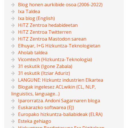
Blog honen aurkibide osoa (2006-2022)
Ixa Taldea
Ixa blog (English)
HiTZ Zentroa hedabideetan
HiTZ Zentroa Twitterren
HiTZ Zentroa Mastodon sarean
Elhuyar, I+G Hizkuntza-Teknologietan
Aholab taldea
Vicomtech (Hizkuntza-Teknologia)
31 eskutik (Igone Zabala)
31 eskutik (Itziar Aduriz)
LANGUNE: Hizkuntz industrien Elkartea
Blogak ingelesez ACLwikin (CL, NLP,
linguistics, language…)
Iparorratza. Andoni Sagarnaren bloga
Euskarazko softwarea (EJ)
Europako hizkuntza-baliabideak (ELRA)
Esteka gehiago