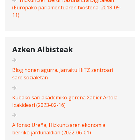
Hizkuntzen Berdintasuna Era Digitalean
(Europako parlamentuaren txostena, 2018-09-
11)
Azken Albisteak
Blog honen agurra. Jarraitu HiTZ zentroari
sare sozialetan
Kubako sari akademiko gorena Xabier Artola
Ixakideari (2023-02-16)
Alfonso Ureña, Hizkuntzaren ekonomia
berriko jardunaldian (2022-06-01)