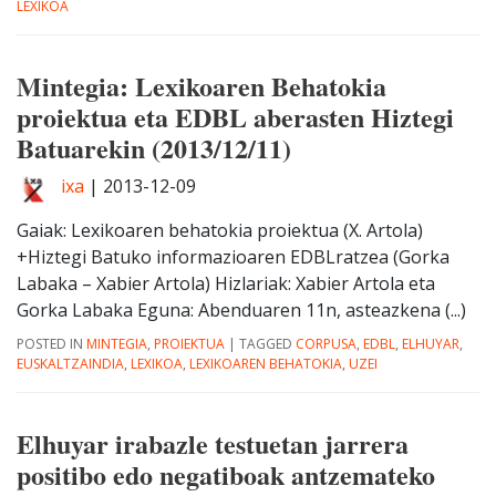
LEXIKOA
Mintegia: Lexikoaren Behatokia
proiektua eta EDBL aberasten Hiztegi
Batuarekin (2013/12/11)
ixa
|
2013-12-09
Gaiak: Lexikoaren behatokia proiektua (X. Artola)
+Hiztegi Batuko informazioaren EDBLratzea (Gorka
Labaka – Xabier Artola) Hizlariak: Xabier Artola eta
Gorka Labaka Eguna: Abenduaren 11n, asteazkena (...)
POSTED IN
MINTEGIA
,
PROIEKTUA
|
TAGGED
CORPUSA
,
EDBL
,
ELHUYAR
,
EUSKALTZAINDIA
,
LEXIKOA
,
LEXIKOAREN BEHATOKIA
,
UZEI
Elhuyar irabazle testuetan jarrera
positibo edo negatiboak antzemateko