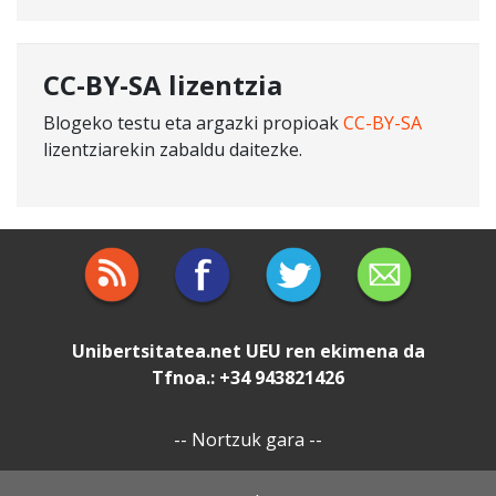
CC-BY-SA lizentzia
Blogeko testu eta argazki propioak
CC-BY-SA
lizentziarekin zabaldu daitezke.
Unibertsitatea.net
UEU
ren ekimena da
Tfnoa.: +34 943821426
--
Nortzuk gara
--