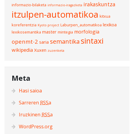
irakaskuntza
informazio-bilaketa
informazio-iragazketa
itzulpen-automatikoa
kitxua
lexikoa
koreferentzia
Laburpen_automatikoa
Kyoto project
morfologia
master
lexikosemantika
mintegia
sintaxi
semantika
openmt-2
saria
wikipedia
Xuxen
zuzenketa
Meta
Hasi saioa
Sarreren
RSS
a
Iruzkinen
RSS
a
WordPress.org