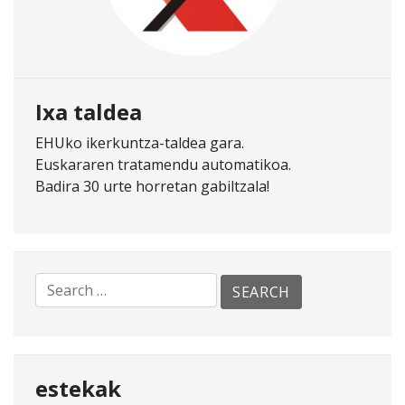
Ixa taldea
EHUko ikerkuntza-taldea gara.
Euskararen tratamendu automatikoa.
Badira 30 urte horretan gabiltzala!
estekak