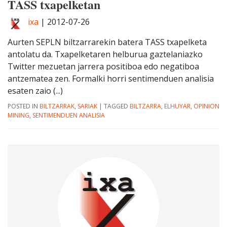
TASS txapelketan
ixa
|
2012-07-26
Aurten SEPLN biltzarrarekin batera TASS txapelketa
antolatu da. Txapelketaren helburua gaztelaniazko
Twitter mezuetan jarrera positiboa edo negatiboa
antzematea zen. Formalki horri sentimenduen analisia
esaten zaio (...)
POSTED IN
BILTZARRAK
,
SARIAK
|
TAGGED
BILTZARRA
,
ELHUYAR
,
OPINION
MINING
,
SENTIMENDUEN ANALISIA