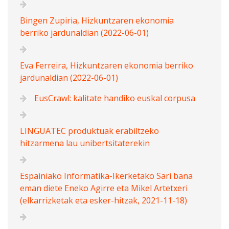
Bingen Zupiria, Hizkuntzaren ekonomia
berriko jardunaldian (2022-06-01)
Eva Ferreira, Hizkuntzaren ekonomia berriko
jardunaldian (2022-06-01)
EusCrawl: kalitate handiko euskal corpusa
LINGUATEC produktuak erabiltzeko
hitzarmena lau unibertsitaterekin
Espainiako Informatika-Ikerketako Sari bana
eman diete Eneko Agirre eta Mikel Artetxeri
(elkarrizketak eta esker-hitzak, 2021-11-18)