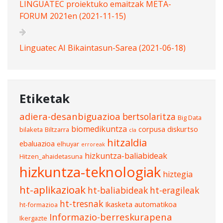
LINGUATEC proiektuko emaitzak META-
FORUM 2021en (2021-11-15)
Linguatec AI Bikaintasun-Sarea (2021-06-18)
Etiketak
adiera-desanbiguazioa
bertsolaritza
Big Data
biomedikuntza
corpusa
diskurtso
bilaketa
Biltzarra
cla
hitzaldia
ebaluazioa
elhuyar
erroreak
hizkuntza-baliabideak
Hitzen_ahaidetasuna
hizkuntza-teknologiak
hiztegia
ht-aplikazioak
ht-baliabideak
ht-eragileak
ht-tresnak
Ikasketa automatikoa
ht-formazioa
Informazio-berreskurapena
Ikergazte