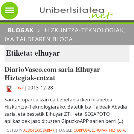
BLOGAK
›
HIZKUNTZA-TEKNOLOGIAK,
IXA TALDEAREN BLOGA
Etiketa: elhuyar
DiarioVasco.com saria Elhuyar
Hiztegiak-entzat
ixa
|
2013-12-28
Saritan oparoa izan da benetan azken hilabetea
Hizkuntza-Teknologiarako. Batetik Ixa Taldeak Abadia
saria, eta bestetik Elhuyar ZTH eta SEGAPOTO
aplikazioek jaso dituzten GipuzkoAPP sarien berri (...)
POSTED IN
ALBISTEAK
,
SARIAK
|
TAGGED
CORPUSA
,
ELHUYAR
,
HIZTEGIA
,