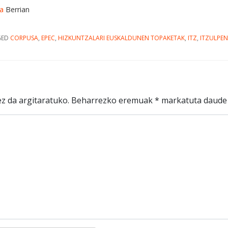
ea
Berrian
GED
CORPUSA
,
EPEC
,
HIZKUNTZALARI EUSKALDUNEN TOPAKETAK
,
ITZ
,
ITZULPE
z da argitaratuko.
Beharrezko eremuak
*
markatuta daude