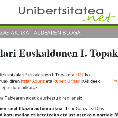
OGIAK, IXA TALDEAREN BLOGA
lari Euskaldunen I. Topak
Hizkuntzalari Euskaldunen I. Topaketa.
UEU
ko
uruak diren
Itziar Aduriz
eta
Ruben Urizar
IXAkideek
Pr
a
egin dute bilkuraz.
Ixa Taldearen aldetik aurkeztu diren lanak:
en sinplifikazio automatikoa.
Itziar Gonzalez Dios
dikatu mailan etiketatzeko eta ustiatzeko oinarriak: B