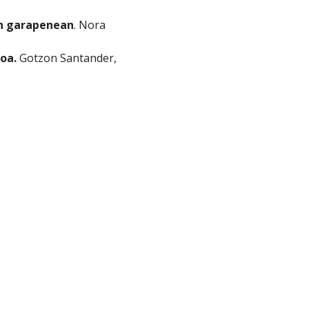
en garapenean
. Nora
ioa.
Gotzon Santander,