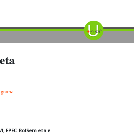
eta
ograma
VI, EPEC-RoISem eta e-