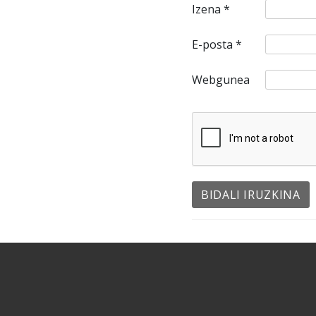
Izena
*
E-posta
*
Webgunea