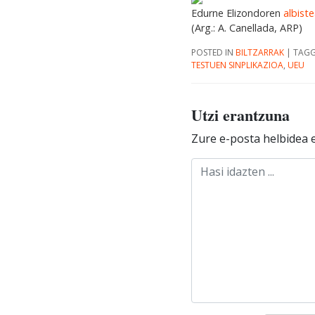
Edurne Elizondoren
albist
(Arg.: A. Canellada, ARP)
POSTED IN
BILTZARRAK
|
TAG
TESTUEN SINPLIKAZIOA
,
UEU
Utzi erantzuna
Zure e-posta helbidea e