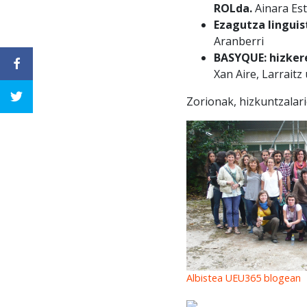
ROLda.
Ainara Es
Ezagutza lingui
Aranberri
BASYQUE: hizkere
Xan Aire, Larraitz
Zorionak, hizkuntzalari
Albistea UEU365 blogean