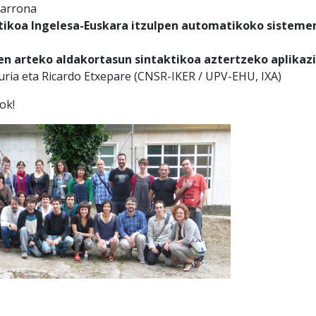
tarrona
stikoa Ingelesa-Euskara itzulpen automatikoko sistem
n arteko aldakortasun sintaktikoa aztertzeko aplikaz
 uria eta Ricardo Etxepare (CNSR-IKER / UPV-EHU, IXA)
ok!