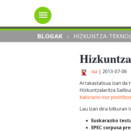
BLOGAK
›
HIZKUNTZA-TEKNOL
Hizkuntza
ixa
|
2013-07-06
Arrakastatsua izan da 
Hizkuntzalaritza Sailb
balorazio oso positibo
Lau izan dira bilkuran 
Euskarazko testu
EPEC corpusa pre