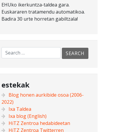
EHUko ikerkuntza-taldea gara.
Euskararen tratamendu automatikoa.
Badira 30 urte horretan gabiltzala!
estekak
Blog honen aurkibide osoa (2006-
2022)
Ixa Taldea
Ixa blog (English)
HiTZ Zentroa hedabideetan
HiTZ Zentroa Twitterren