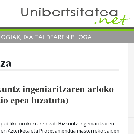
OGIAK, IXA TALDEAREN BLOGA
tza
kuntz ingeniaritzaren arloko
io epea luzatuta)
publiko orokorrarentzat: Hizkuntz ingeniaritzaren
zaren Azterketa eta Prozesamendua masterreko saioen