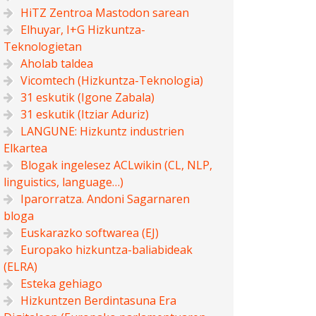
HiTZ Zentroa Mastodon sarean
Elhuyar, I+G Hizkuntza-
Teknologietan
Aholab taldea
Vicomtech (Hizkuntza-Teknologia)
31 eskutik (Igone Zabala)
31 eskutik (Itziar Aduriz)
LANGUNE: Hizkuntz industrien
Elkartea
Blogak ingelesez ACLwikin (CL, NLP,
linguistics, language…)
Iparorratza. Andoni Sagarnaren
bloga
Euskarazko softwarea (EJ)
Europako hizkuntza-baliabideak
(ELRA)
Esteka gehiago
Hizkuntzen Berdintasuna Era