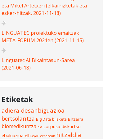
eta Mikel Artetxeri (elkarrizketak eta
esker-hitzak, 2021-11-18)
LINGUATEC proiektuko emaitzak
META-FORUM 2021en (2021-11-15)
Linguatec AI Bikaintasun-Sarea
(2021-06-18)
Etiketak
adiera-desanbiguazioa
bertsolaritza
Big Data
bilaketa
Biltzarra
biomedikuntza
corpusa
diskurtso
cla
hitzaldia
ebaluazioa
elhuyar
erroreak