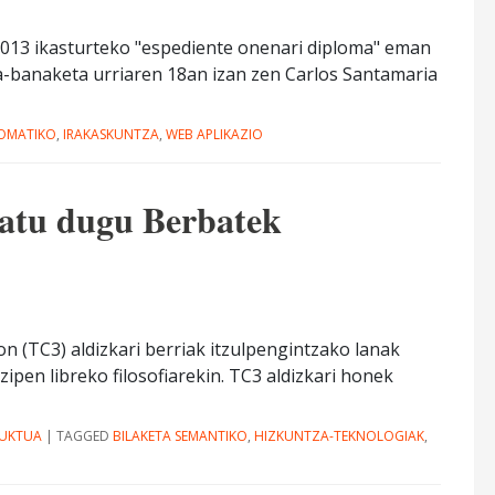
013 ikasturteko "espediente onenari diploma" eman
ma-banaketa urriaren 18an izan zen Carlos Santamaria
OMATIKO
,
IRAKASKUNTZA
,
WEB APLIKAZIO
ratu dugu Berbatek
n (TC3) aldizkari berriak itzulpengintzako lanak
ipen libreko filosofiarekin. TC3 aldizkari honek
UKTUA
|
TAGGED
BILAKETA SEMANTIKO
,
HIZKUNTZA-TEKNOLOGIAK
,