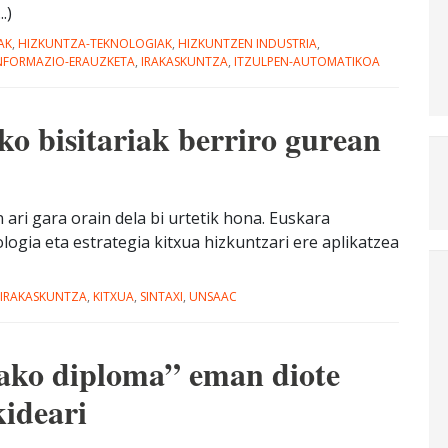
.)
AK
,
HIZKUNTZA-TEKNOLOGIAK
,
HIZKUNTZEN INDUSTRIA
,
NFORMAZIO-ERAUZKETA
,
IRAKASKUNTZA
,
ITZULPEN-AUTOMATIKOA
ko bisitariak berriro gurean
ri gara orain dela bi urtetik hona. Euskara
logia eta estrategia kitxua hizkuntzari ere aplikatzea
IRAKASKUNTZA
,
KITXUA
,
SINTAXI
,
UNSAAC
ako diploma” eman diote
kideari