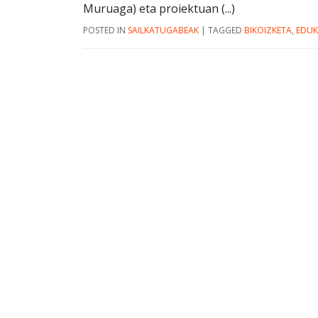
Muruaga) eta proiektuan (...)
POSTED IN
SAILKATUGABEAK
|
TAGGED
BIKOIZKETA
,
EDUK