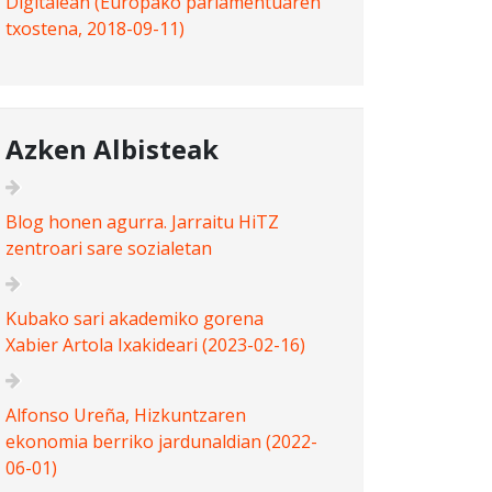
Digitalean (Europako parlamentuaren
txostena, 2018-09-11)
Azken Albisteak
Blog honen agurra. Jarraitu HiTZ
zentroari sare sozialetan
Kubako sari akademiko gorena
Xabier Artola Ixakideari (2023-02-16)
Alfonso Ureña, Hizkuntzaren
ekonomia berriko jardunaldian (2022-
06-01)