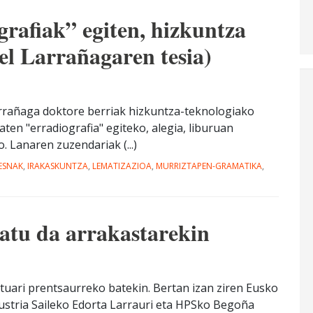
grafiak” egiten, hizkuntza
el Larrañagaren tesia)
arrañaga doktore berriak hizkuntza-teknologiako
aten "erradiografia" egiteko, alegia, liburuan
 Lanaren zuzendariak (...)
ESNAK
,
IRAKASKUNTZA
,
LEMATIZAZIOA
,
MURRIZTAPEN-GRAMATIKA
,
atu da arrakastarekin
uari prentsaurreko batekin. Bertan izan ziren Eusko
ndustria Saileko Edorta Larrauri eta HPSko Begoña