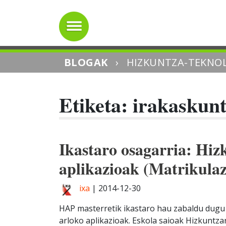
BLOGAK
›
HIZKUNTZA-TEKNOL
Etiketa: irakaskun
Ikastaro osagarria: Hiz
aplikazioak (Matrikulaz
ixa
|
2014-12-30
HAP masterretik ikastaro hau zabaldu dugu 
arloko aplikazioak. Eskola saioak Hizkunt