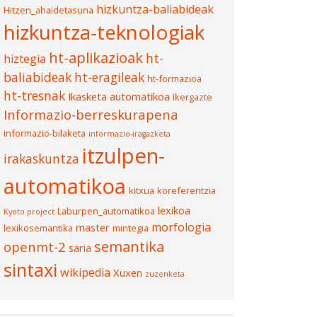
hizkuntza-baliabideak
Hitzen_ahaidetasuna
hizkuntza-teknologiak
ht-aplikazioak
ht-
hiztegia
baliabideak
ht-eragileak
ht-formazioa
ht-tresnak
Ikasketa automatikoa
Ikergazte
Informazio-berreskurapena
informazio-bilaketa
informazio-iragazketa
itzulpen-
irakaskuntza
automatikoa
kitxua
koreferentzia
lexikoa
Laburpen_automatikoa
Kyoto project
morfologia
master
lexikosemantika
mintegia
semantika
openmt-2
saria
sintaxi
wikipedia
Xuxen
zuzenketa