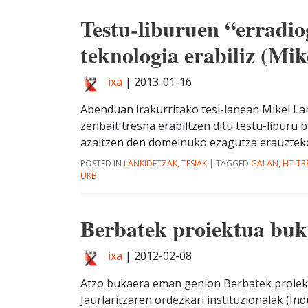
Testu-liburuen “erradio
teknologia erabiliz (Mik
ixa
|
2013-01-16
Abenduan irakurritako tesi-lanean Mikel L
zenbait tresna erabiltzen ditu testu-liburu b
azaltzen den domeinuko ezagutza erauzteko.
POSTED IN
LANKIDETZAK
,
TESIAK
|
TAGGED
GALAN
,
HT-TR
UKB
Berbatek proiektua buk
ixa
|
2012-02-08
Atzo bukaera eman genion Berbatek proiekt
Jaurlaritzaren ordezkari instituzionalak (I