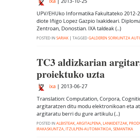
ixa
|
2013-10-25
UPV/EHUko Informatika Fakultateko 2012-2
diote Iñigo Lopez Gazpio Ixakideari. Diplo
Zentroan, Donostian. IXA taldeak (...)
POSTED IN
SARIAK
|
TAGGED
GALDEREN SORKUNTZA AUT
TC3 aldizkarian argita
proiektuko uzta
ixa
|
2013-06-27
Translation: Computation, Corpora, Cognitio
argitaratzen ditu modu elektronikoan eta atz
argitaratu berri du gure artikulu (...)
POSTED IN
ALBISTEAK
,
ARGITALPENA
,
LANKIDETZAK
,
PROD
IRAKASKUNTZA
,
ITZULPEN-AUTOMATIKOA
,
SEMANTIKA