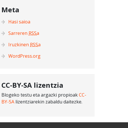
Meta
Hasi saioa
Sarreren
RSS
a
Iruzkinen
RSS
a
WordPress.org
CC-BY-SA lizentzia
Blogeko testu eta argazki propioak
CC-
BY-SA
lizentziarekin zabaldu daitezke.