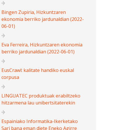
Bingen Zupiria, Hizkuntzaren
ekonomia berriko jardunaldian (2022-
06-01)
Eva Ferreira, Hizkuntzaren ekonomia
berriko jardunaldian (2022-06-01)
EusCrawl: kalitate handiko euskal
corpusa
LINGUATEC produktuak erabiltzeko
hitzarmena lau unibertsitaterekin
Espainiako Informatika-Ikerketako
Sari bana eman diete Eneko Agirre