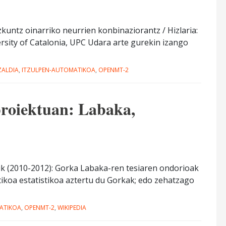
zkuntz oinarriko neurrien konbinaziorantz / Hizlaria:
sity of Catalonia, UPC Udara arte gurekin izango
ZALDIA
,
ITZULPEN-AUTOMATIKOA
,
OPENMT-2
roiektuan: Labaka,
k (2010-2012): Gorka Labaka-ren tesiaren ondorioak
koa estatistikoa aztertu du Gorkak; edo zehatzago
ATIKOA
,
OPENMT-2
,
WIKIPEDIA