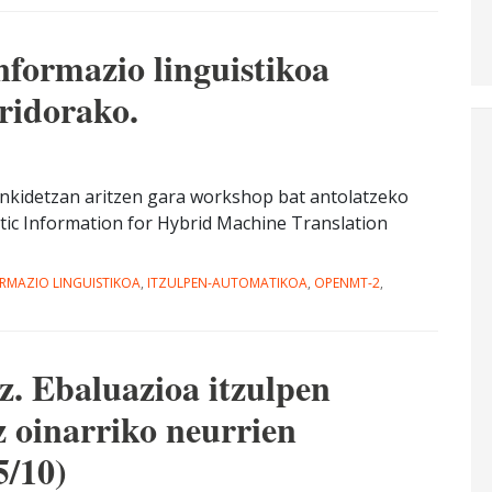
formazio linguistikoa
ridorako.
ankidetzan aritzen gara workshop bat antolatzeko
tic Information for Hybrid Machine Translation
RMAZIO LINGUISTIKOA
,
ITZULPEN-AUTOMATIKOA
,
OPENMT-2
,
z. Ebaluazioa itzulpen
 oinarriko neurrien
5/10)