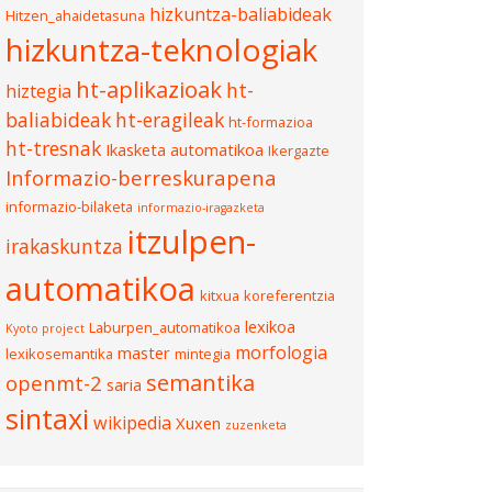
hizkuntza-baliabideak
Hitzen_ahaidetasuna
hizkuntza-teknologiak
ht-aplikazioak
ht-
hiztegia
baliabideak
ht-eragileak
ht-formazioa
ht-tresnak
Ikasketa automatikoa
Ikergazte
Informazio-berreskurapena
informazio-bilaketa
informazio-iragazketa
itzulpen-
irakaskuntza
automatikoa
kitxua
koreferentzia
lexikoa
Laburpen_automatikoa
Kyoto project
morfologia
master
lexikosemantika
mintegia
semantika
openmt-2
saria
sintaxi
wikipedia
Xuxen
zuzenketa