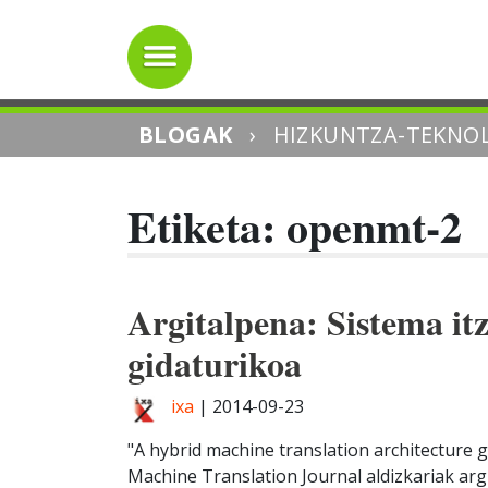
BLOGAK
›
HIZKUNTZA-TEKNOL
Etiketa: openmt-2
Argitalpena: Sistema itz
gidaturikoa
ixa
|
2014-09-23
"A hybrid machine translation architecture 
Machine Translation Journal aldizkariak arg