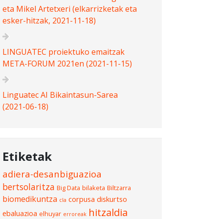
eta Mikel Artetxeri (elkarrizketak eta
esker-hitzak, 2021-11-18)
LINGUATEC proiektuko emaitzak
META-FORUM 2021en (2021-11-15)
Linguatec AI Bikaintasun-Sarea
(2021-06-18)
Etiketak
adiera-desanbiguazioa
bertsolaritza
Big Data
bilaketa
Biltzarra
biomedikuntza
corpusa
diskurtso
cla
hitzaldia
ebaluazioa
elhuyar
erroreak