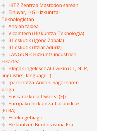
HiTZ Zentroa Mastodon sarean
Elhuyar, I+G Hizkuntza-
Teknologietan
Aholab taldea
Vicomtech (Hizkuntza-Teknologia)
31 eskutik (Igone Zabala)
31 eskutik (Itziar Aduriz)
LANGUNE: Hizkuntz industrien
Elkartea
Blogak ingelesez ACLwikin (CL, NLP,
linguistics, language…)
Iparorratza. Andoni Sagarnaren
bloga
Euskarazko softwarea (EJ)
Europako hizkuntza-baliabideak
(ELRA)
Esteka gehiago
Hizkuntzen Berdintasuna Era