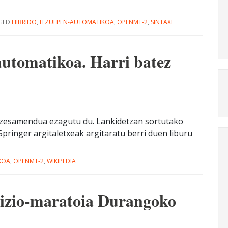
GED
HIBRIDO
,
ITZULPEN-AUTOMATIKOA
,
OPENMT-2
,
SINTAXI
automatikoa. Harri batez
ozesamendua ezagutu du. Lankidetzan sortutako
Springer argitaletxeak argitaratu berri duen liburu
KOA
,
OPENMT-2
,
WIKIPEDIA
izio-maratoia Durangoko