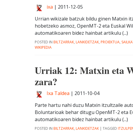
ixa
|
2011-12-05
Urrian wikizale batzuk bildu ginen Matxin it
hobetzeko asmoz, OpenMT-2 eta Euskal Wiki
automatikoaren bidez hainbat artikulu (...)
POSTED IN
BILTZARRAK
,
LANKIDETZAK
,
PROIEKTUA
,
SAILK
WIKIPEDIA
Urriak 12: Matxin eta W
zara?
Ixa Taldea
|
2011-10-04
Parte hartu nahi duzu Matxin itzultzaile au
Boluntarioak behar ditugu OpenMT-2 eta Eu
automatikoaren bidez hainbat artikulu (...)
POSTED IN
BILTZARRAK
,
LANKIDETZAK
|
TAGGED
ITZULP