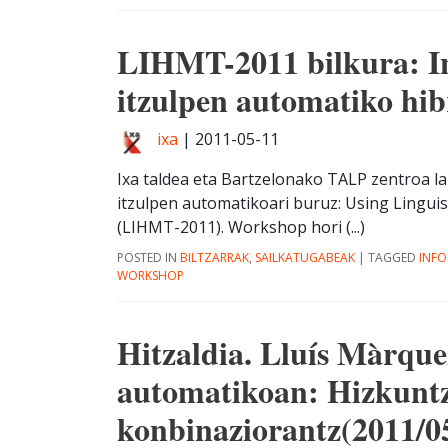
LIHMT-2011 bilkura: In
itzulpen automatiko hib
ixa
|
2011-05-11
Ixa taldea eta Bartzelonako TALP zentroa l
itzulpen automatikoari buruz: Using Linguis
(LIHMT-2011). Workshop hori (...)
POSTED IN
BILTZARRAK
,
SAILKATUGABEAK
|
TAGGED
INFO
WORKSHOP
Hitzaldia. Lluís Màrque
automatikoan: Hizkuntz
konbinaziorantz(2011/0