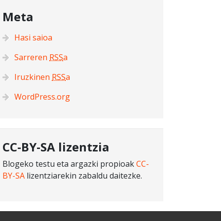
Meta
Hasi saioa
Sarreren
RSS
a
Iruzkinen
RSS
a
WordPress.org
CC-BY-SA lizentzia
Blogeko testu eta argazki propioak
CC-
BY-SA
lizentziarekin zabaldu daitezke.