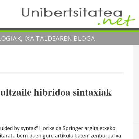
OGIAK, IXA TALDEAREN BLOGA
ultzaile hibridoa sintaxiak
guided by syntax" Horixe da Springer argitaletxeko
itaratu berri duen gure artikulu baten izenburua.Ixa