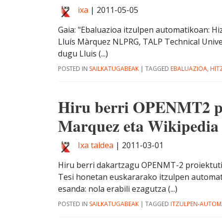
ixa
|
2011-05-05
Gaia: "Ebaluazioa itzulpen automatikoan: Hi
Lluís Màrquez NLPRG, TALP Technical Univer
dugu Lluis (...)
POSTED IN
SAILKATUGABEAK
|
TAGGED
EBALUAZIOA
,
HIT
Hiru berri OPENMT2 p
Marquez eta Wikipedia
Ixa taldea
|
2011-03-01
Hiru berri dakartzagu OPENMT-2 proiektuti
Tesi honetan euskararako itzulpen automati
esanda: nola erabili ezagutza (...)
POSTED IN
SAILKATUGABEAK
|
TAGGED
ITZULPEN-AUTOM