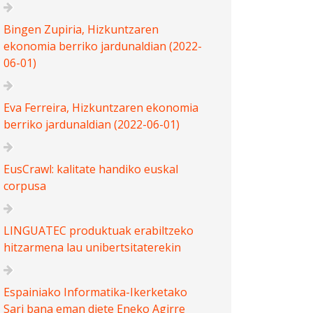
Bingen Zupiria, Hizkuntzaren
ekonomia berriko jardunaldian (2022-
06-01)
Eva Ferreira, Hizkuntzaren ekonomia
berriko jardunaldian (2022-06-01)
EusCrawl: kalitate handiko euskal
corpusa
LINGUATEC produktuak erabiltzeko
hitzarmena lau unibertsitaterekin
Espainiako Informatika-Ikerketako
Sari bana eman diete Eneko Agirre