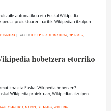
zultzaile automatikoa eta Euskal Wikipedia
pedia proiektuaren haritik. Wikipedian itzulpen
ATUGABEAK
|
TAGGED
ITZULPEN-AUTOMATIKOA
,
OPENMT-2
,
ikipedia hobetzera etorriko
tomatikoa eta Euskal Wikipedia hobetzen?
skal Wikipedia proiektuan, Wikipedian itzulpen
EN-AUTOMATIKOA
,
MATXIN
,
OPENMT-2
,
WIKIPEDIA