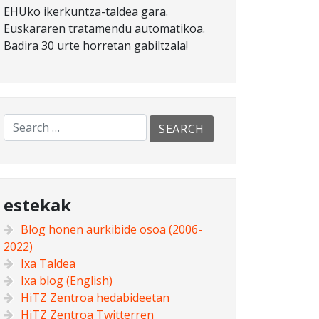
EHUko ikerkuntza-taldea gara.
Euskararen tratamendu automatikoa.
Badira 30 urte horretan gabiltzala!
estekak
Blog honen aurkibide osoa (2006-
2022)
Ixa Taldea
Ixa blog (English)
HiTZ Zentroa hedabideetan
HiTZ Zentroa Twitterren