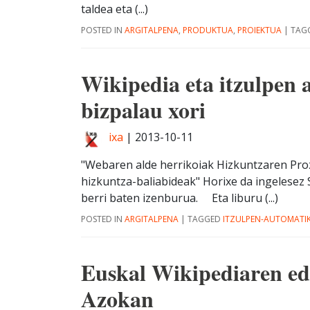
taldea eta (...)
POSTED IN
ARGITALPENA
,
PRODUKTUA
,
PROIEKTUA
|
TAG
Wikipedia eta itzulpen 
bizpalau xori
ixa
|
2013-10-11
"Webaren alde herrikoiak Hizkuntzaren Pr
hizkuntza-baliabideak" Horixe da ingelesez 
berri baten izenburua. Eta liburu (...)
POSTED IN
ARGITALPENA
|
TAGGED
ITZULPEN-AUTOMATI
Euskal Wikipediaren ed
Azokan