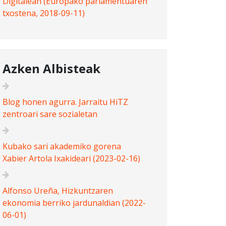
Digitalean (Europako parlamentuaren
txostena, 2018-09-11)
Azken Albisteak
Blog honen agurra. Jarraitu HiTZ
zentroari sare sozialetan
Kubako sari akademiko gorena
Xabier Artola Ixakideari (2023-02-16)
Alfonso Ureña, Hizkuntzaren
ekonomia berriko jardunaldian (2022-
06-01)