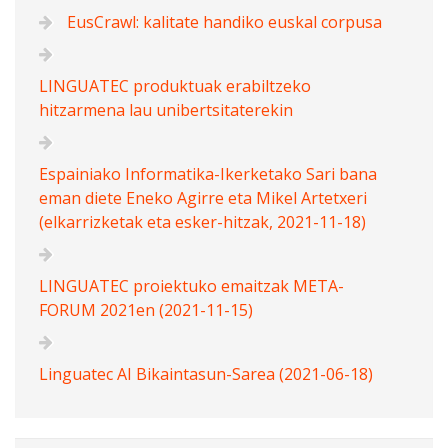
EusCrawl: kalitate handiko euskal corpusa
LINGUATEC produktuak erabiltzeko
hitzarmena lau unibertsitaterekin
Espainiako Informatika-Ikerketako Sari bana
eman diete Eneko Agirre eta Mikel Artetxeri
(elkarrizketak eta esker-hitzak, 2021-11-18)
LINGUATEC proiektuko emaitzak META-
FORUM 2021en (2021-11-15)
Linguatec AI Bikaintasun-Sarea (2021-06-18)