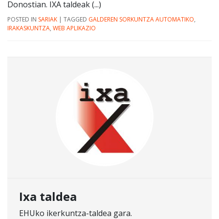
Donostian. IXA taldeak (...)
POSTED IN
SARIAK
|
TAGGED
GALDEREN SORKUNTZA AUTOMATIKO
,
IRAKASKUNTZA
,
WEB APLIKAZIO
Ixa taldea
EHUko ikerkuntza-taldea gara.