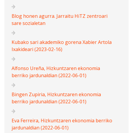
Blog honen agurra. Jarraitu HiTZ zentroari
sare sozialetan
Kubako sari akademiko gorena Xabier Artola
Ixakideari (2023-02-16)
Alfonso Ureña, Hizkuntzaren ekonomia
berriko jardunaldian (2022-06-01)
Bingen Zupiria, Hizkuntzaren ekonomia
berriko jardunaldian (2022-06-01)
Eva Ferreira, Hizkuntzaren ekonomia berriko
jardunaldian (2022-06-01)