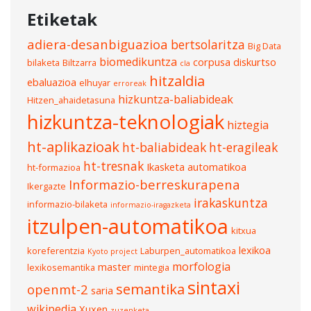
Etiketak
adiera-desanbiguazioa
bertsolaritza
Big Data
biomedikuntza
corpusa
diskurtso
bilaketa
Biltzarra
cla
hitzaldia
ebaluazioa
elhuyar
erroreak
hizkuntza-baliabideak
Hitzen_ahaidetasuna
hizkuntza-teknologiak
hiztegia
ht-aplikazioak
ht-baliabideak
ht-eragileak
ht-tresnak
Ikasketa automatikoa
ht-formazioa
Informazio-berreskurapena
Ikergazte
irakaskuntza
informazio-bilaketa
informazio-iragazketa
itzulpen-automatikoa
kitxua
lexikoa
koreferentzia
Laburpen_automatikoa
Kyoto project
morfologia
master
lexikosemantika
mintegia
sintaxi
semantika
openmt-2
saria
wikipedia
Xuxen
zuzenketa