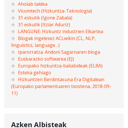
Aholab taldea
Vicomtech (Hizkuntza-Teknologia)
31 eskutik (Igone Zabala)
31 eskutik (Itziar Aduriz)
LANGUNE: Hizkuntz industrien Elkartea
Blogak ingelesez ACLwikin (CL, NLP,
linguistics, language…)
Iparorratza. Andoni Sagarnaren bloga
Euskarazko softwarea (EJ)
Europako hizkuntza-baliabideak (ELRA)
Esteka gehiago
Hizkuntzen Berdintasuna Era Digitalean
(Europako parlamentuaren txostena, 2018-09-
11)
Azken Albisteak