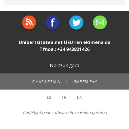
Unibertsitatea.net
UEU
ren ekimena da
Tfnoa.: +34 943821426
--
Nortzuk gara
--
|
OHAR LEGALA
BABESLEAK
ES
FR
EN
CodeSyntaxek software librearekin garatua