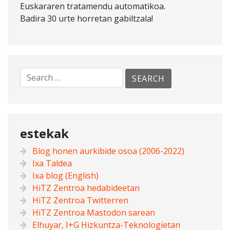
Euskararen tratamendu automatikoa.
Badira 30 urte horretan gabiltzala!
estekak
Blog honen aurkibide osoa (2006-2022)
Ixa Taldea
Ixa blog (English)
HiTZ Zentroa hedabideetan
HiTZ Zentroa Twitterren
HiTZ Zentroa Mastodon sarean
Elhuyar, I+G Hizkuntza-Teknologietan