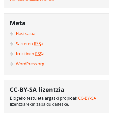
Meta
Hasi saioa
Sarreren
RSS
a
Iruzkinen
RSS
a
WordPress.org
CC-BY-SA lizentzia
Blogeko testu eta argazki propioak
CC-BY-SA
lizentziarekin zabaldu daitezke.