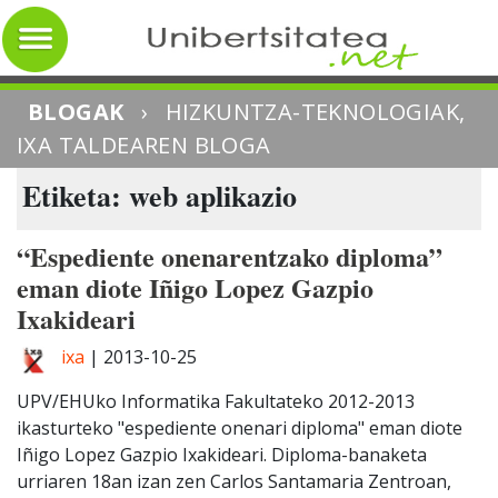
BLOGAK
›
HIZKUNTZA-TEKNOLOGIAK,
IXA TALDEAREN BLOGA
Etiketa: web aplikazio
“Espediente onenarentzako diploma”
eman diote Iñigo Lopez Gazpio
Ixakideari
ixa
|
2013-10-25
UPV/EHUko Informatika Fakultateko 2012-2013
ikasturteko "espediente onenari diploma" eman diote
Iñigo Lopez Gazpio Ixakideari. Diploma-banaketa
urriaren 18an izan zen Carlos Santamaria Zentroan,