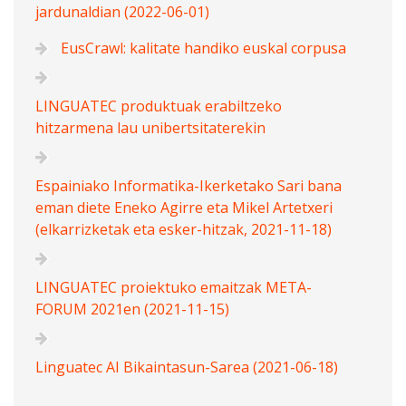
jardunaldian (2022-06-01)
EusCrawl: kalitate handiko euskal corpusa
LINGUATEC produktuak erabiltzeko
hitzarmena lau unibertsitaterekin
Espainiako Informatika-Ikerketako Sari bana
eman diete Eneko Agirre eta Mikel Artetxeri
(elkarrizketak eta esker-hitzak, 2021-11-18)
LINGUATEC proiektuko emaitzak META-
FORUM 2021en (2021-11-15)
Linguatec AI Bikaintasun-Sarea (2021-06-18)