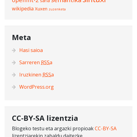
saria
wikipedia
Xuxen
zuzenketa
Meta
Hasi saioa
Sarreren
RSS
a
Iruzkinen
RSS
a
WordPress.org
CC-BY-SA lizentzia
Blogeko testu eta argazki propioak
CC-BY-SA
lizentziarekin zabaldu daitezke.