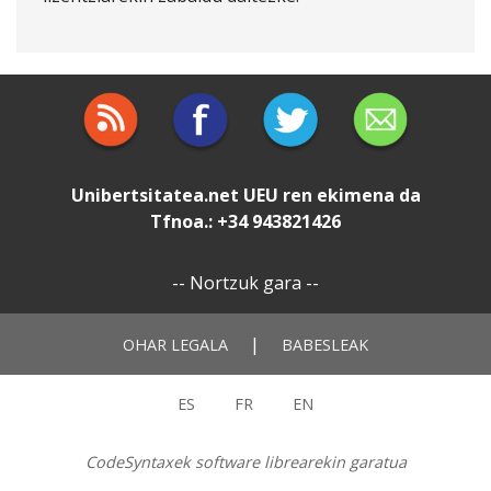
Unibertsitatea.net
UEU
ren ekimena da
Tfnoa.: +34 943821426
--
Nortzuk gara
--
|
OHAR LEGALA
BABESLEAK
ES
FR
EN
CodeSyntaxek software librearekin garatua