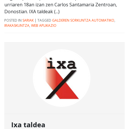
urriaren 18an izan zen Carlos Santamaria Zentroan,
Donostian. IXA taldeak (...)
POSTED IN
SARIAK
|
TAGGED
GALDEREN SORKUNTZA AUTOMATIKO
,
IRAKASKUNTZA
,
WEB APLIKAZIO
Ixa taldea