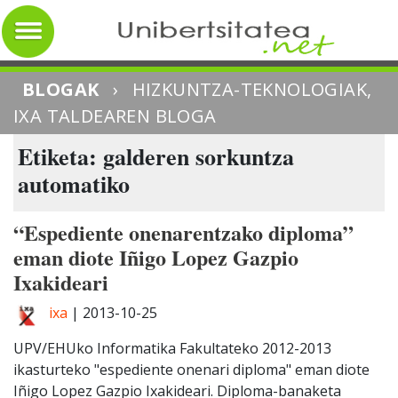
BLOGAK
›
HIZKUNTZA-TEKNOLOGIAK,
IXA TALDEAREN BLOGA
Etiketa: galderen sorkuntza
automatiko
“Espediente onenarentzako diploma”
eman diote Iñigo Lopez Gazpio
Ixakideari
ixa
|
2013-10-25
UPV/EHUko Informatika Fakultateko 2012-2013
ikasturteko "espediente onenari diploma" eman diote
Iñigo Lopez Gazpio Ixakideari. Diploma-banaketa