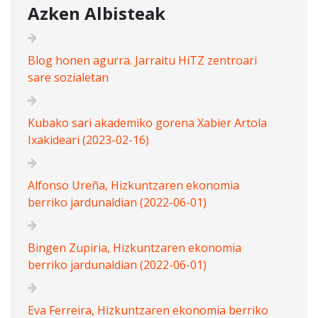
Azken Albisteak
Blog honen agurra. Jarraitu HiTZ zentroari
sare sozialetan
Kubako sari akademiko gorena Xabier Artola
Ixakideari (2023-02-16)
Alfonso Ureña, Hizkuntzaren ekonomia
berriko jardunaldian (2022-06-01)
Bingen Zupiria, Hizkuntzaren ekonomia
berriko jardunaldian (2022-06-01)
Eva Ferreira, Hizkuntzaren ekonomia berriko