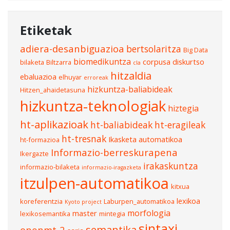
Etiketak
adiera-desanbiguazioa
bertsolaritza
Big Data
biomedikuntza
corpusa
diskurtso
bilaketa
Biltzarra
cla
hitzaldia
ebaluazioa
elhuyar
erroreak
hizkuntza-baliabideak
Hitzen_ahaidetasuna
hizkuntza-teknologiak
hiztegia
ht-aplikazioak
ht-baliabideak
ht-eragileak
ht-tresnak
Ikasketa automatikoa
ht-formazioa
Informazio-berreskurapena
Ikergazte
irakaskuntza
informazio-bilaketa
informazio-iragazketa
itzulpen-automatikoa
kitxua
lexikoa
koreferentzia
Laburpen_automatikoa
Kyoto project
morfologia
master
lexikosemantika
mintegia
sintaxi
semantika
openmt-2