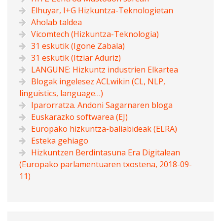
Elhuyar, I+G Hizkuntza-Teknologietan
Aholab taldea
Vicomtech (Hizkuntza-Teknologia)
31 eskutik (Igone Zabala)
31 eskutik (Itziar Aduriz)
LANGUNE: Hizkuntz industrien Elkartea
Blogak ingelesez ACLwikin (CL, NLP,
linguistics, language…)
Iparorratza. Andoni Sagarnaren bloga
Euskarazko softwarea (EJ)
Europako hizkuntza-baliabideak (ELRA)
Esteka gehiago
Hizkuntzen Berdintasuna Era Digitalean
(Europako parlamentuaren txostena, 2018-09-
11)