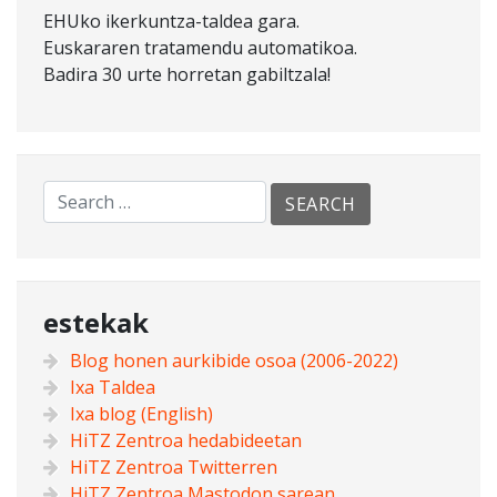
EHUko ikerkuntza-taldea gara.
Euskararen tratamendu automatikoa.
Badira 30 urte horretan gabiltzala!
estekak
Blog honen aurkibide osoa (2006-2022)
Ixa Taldea
Ixa blog (English)
HiTZ Zentroa hedabideetan
HiTZ Zentroa Twitterren
HiTZ Zentroa Mastodon sarean