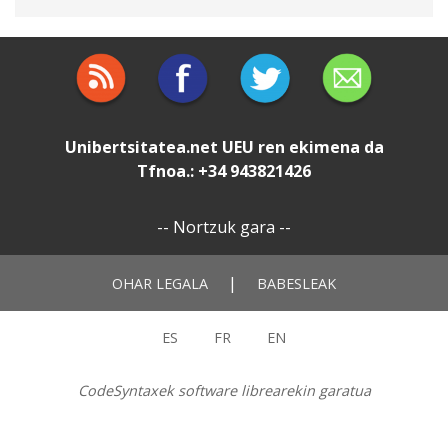
Unibertsitatea.net
UEU
ren ekimena da
Tfnoa.: +34 943821426
--
Nortzuk gara
--
|
OHAR LEGALA
BABESLEAK
ES
FR
EN
CodeSyntaxek software librearekin garatua