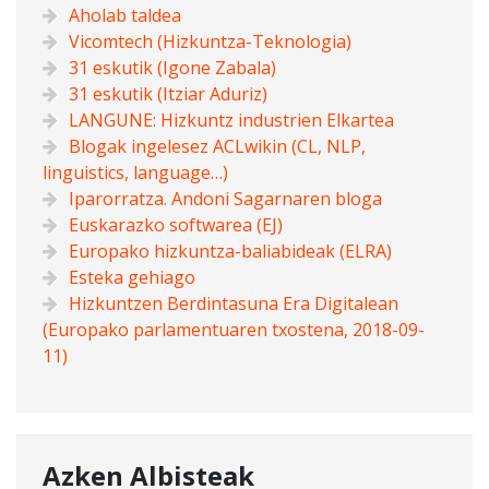
Aholab taldea
Vicomtech (Hizkuntza-Teknologia)
31 eskutik (Igone Zabala)
31 eskutik (Itziar Aduriz)
LANGUNE: Hizkuntz industrien Elkartea
Blogak ingelesez ACLwikin (CL, NLP,
linguistics, language…)
Iparorratza. Andoni Sagarnaren bloga
Euskarazko softwarea (EJ)
Europako hizkuntza-baliabideak (ELRA)
Esteka gehiago
Hizkuntzen Berdintasuna Era Digitalean
(Europako parlamentuaren txostena, 2018-09-
11)
Azken Albisteak