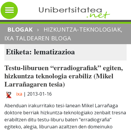
BLOGAK
›
HIZKUNTZA-TEKNOLOGIAK,
IXA TALDEAREN BLOGA
Etiketa: lematizazioa
Testu-liburuen “erradiografiak” egiten,
hizkuntza teknologia erabiliz (Mikel
Larrañagaren tesia)
ixa
|
2013-01-16
Abenduan irakurritako tesi-lanean Mikel Larrañaga
doktore berriak hizkuntza-teknologiako zenbait tresna
erabiltzen ditu testu-liburu baten "erradiografia"
egiteko, alegia, liburuan azaltzen den domeinuko