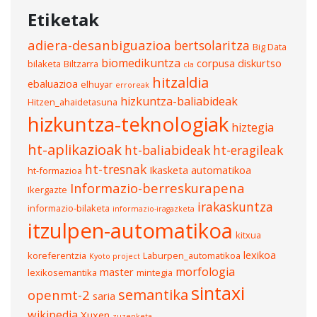
Etiketak
adiera-desanbiguazioa
bertsolaritza
Big Data
biomedikuntza
corpusa
diskurtso
bilaketa
Biltzarra
cla
hitzaldia
ebaluazioa
elhuyar
erroreak
hizkuntza-baliabideak
Hitzen_ahaidetasuna
hizkuntza-teknologiak
hiztegia
ht-aplikazioak
ht-baliabideak
ht-eragileak
ht-tresnak
Ikasketa automatikoa
ht-formazioa
Informazio-berreskurapena
Ikergazte
irakaskuntza
informazio-bilaketa
informazio-iragazketa
itzulpen-automatikoa
kitxua
lexikoa
koreferentzia
Laburpen_automatikoa
Kyoto project
morfologia
master
lexikosemantika
mintegia
sintaxi
semantika
openmt-2
saria
wikipedia
Xuxen
zuzenketa