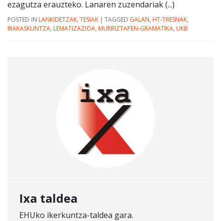
ezagutza erauzteko. Lanaren zuzendariak (...)
POSTED IN
LANKIDETZAK
,
TESIAK
|
TAGGED
GALAN
,
HT-TRESNAK
,
IRAKASKUNTZA
,
LEMATIZAZIOA
,
MURRIZTAPEN-GRAMATIKA
,
UKB
Ixa taldea
EHUko ikerkuntza-taldea gara.