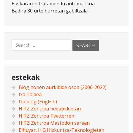
Euskararen tratamendu automatikoa.
Badira 30 urte horretan gabiltzala!
estekak
Blog honen aurkibide osoa (2006-2022)
Ixa Taldea
Ixa blog (English)
HiTZ Zentroa hedabideetan
HiTZ Zentroa Twitterren
HiTZ Zentroa Mastodon sarean
Elhuyar, I+G Hizkuntza-Teknologietan