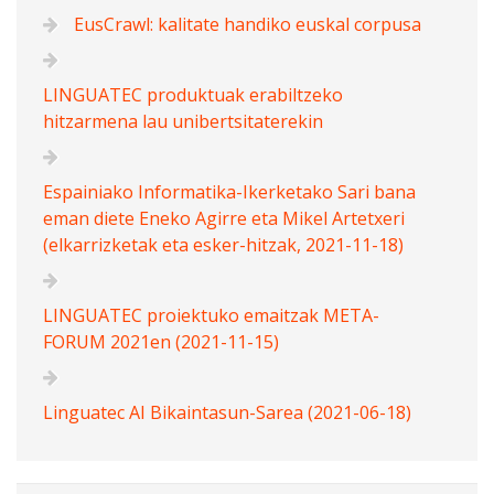
EusCrawl: kalitate handiko euskal corpusa
LINGUATEC produktuak erabiltzeko
hitzarmena lau unibertsitaterekin
Espainiako Informatika-Ikerketako Sari bana
eman diete Eneko Agirre eta Mikel Artetxeri
(elkarrizketak eta esker-hitzak, 2021-11-18)
LINGUATEC proiektuko emaitzak META-
FORUM 2021en (2021-11-15)
Linguatec AI Bikaintasun-Sarea (2021-06-18)