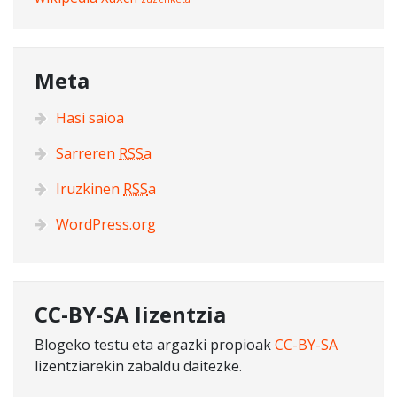
Meta
Hasi saioa
Sarreren
RSS
a
Iruzkinen
RSS
a
WordPress.org
CC-BY-SA lizentzia
Blogeko testu eta argazki propioak
CC-BY-SA
lizentziarekin zabaldu daitezke.