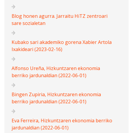
Blog honen agurra. Jarraitu HiTZ zentroari
sare sozialetan
Kubako sari akademiko gorena Xabier Artola
Ixakideari (2023-02-16)
Alfonso Ureña, Hizkuntzaren ekonomia
berriko jardunaldian (2022-06-01)
Bingen Zupiria, Hizkuntzaren ekonomia
berriko jardunaldian (2022-06-01)
Eva Ferreira, Hizkuntzaren ekonomia berriko
jardunaldian (2022-06-01)