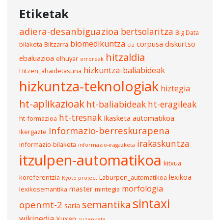
Etiketak
adiera-desanbiguazioa
bertsolaritza
Big Data
biomedikuntza
corpusa
diskurtso
bilaketa
Biltzarra
cla
hitzaldia
ebaluazioa
elhuyar
erroreak
hizkuntza-baliabideak
Hitzen_ahaidetasuna
hizkuntza-teknologiak
hiztegia
ht-aplikazioak
ht-baliabideak
ht-eragileak
ht-tresnak
Ikasketa automatikoa
ht-formazioa
Informazio-berreskurapena
Ikergazte
irakaskuntza
informazio-bilaketa
informazio-iragazketa
itzulpen-automatikoa
kitxua
lexikoa
koreferentzia
Laburpen_automatikoa
Kyoto project
morfologia
master
lexikosemantika
mintegia
sintaxi
semantika
openmt-2
saria
wikipedia
Xuxen
zuzenketa