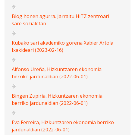
Blog honen agurra. Jarraitu HiTZ zentroari
sare sozialetan
Kubako sari akademiko gorena Xabier Artola
Ixakideari (2023-02-16)
Alfonso Ureña, Hizkuntzaren ekonomia
berriko jardunaldian (2022-06-01)
Bingen Zupiria, Hizkuntzaren ekonomia
berriko jardunaldian (2022-06-01)
Eva Ferreira, Hizkuntzaren ekonomia berriko
jardunaldian (2022-06-01)