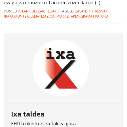
ezagutza erauzteko. Lanaren zuzendariak (...)
POSTED IN
LANKIDETZAK
,
TESIAK
|
TAGGED
GALAN
,
HT-TRESNAK
,
IRAKASKUNTZA
,
LEMATIZAZIOA
,
MURRIZTAPEN-GRAMATIKA
,
UKB
Ixa taldea
EHUko ikerkuntza-taldea gara.