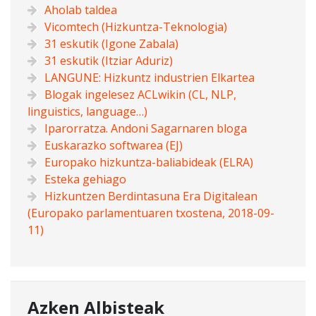
Aholab taldea
Vicomtech (Hizkuntza-Teknologia)
31 eskutik (Igone Zabala)
31 eskutik (Itziar Aduriz)
LANGUNE: Hizkuntz industrien Elkartea
Blogak ingelesez ACLwikin (CL, NLP,
linguistics, language…)
Iparorratza. Andoni Sagarnaren bloga
Euskarazko softwarea (EJ)
Europako hizkuntza-baliabideak (ELRA)
Esteka gehiago
Hizkuntzen Berdintasuna Era Digitalean
(Europako parlamentuaren txostena, 2018-09-
11)
Azken Albisteak