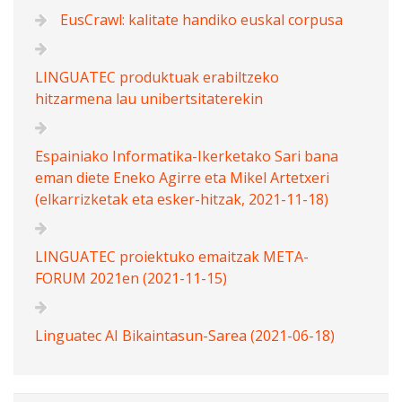
EusCrawl: kalitate handiko euskal corpusa
LINGUATEC produktuak erabiltzeko
hitzarmena lau unibertsitaterekin
Espainiako Informatika-Ikerketako Sari bana
eman diete Eneko Agirre eta Mikel Artetxeri
(elkarrizketak eta esker-hitzak, 2021-11-18)
LINGUATEC proiektuko emaitzak META-
FORUM 2021en (2021-11-15)
Linguatec AI Bikaintasun-Sarea (2021-06-18)