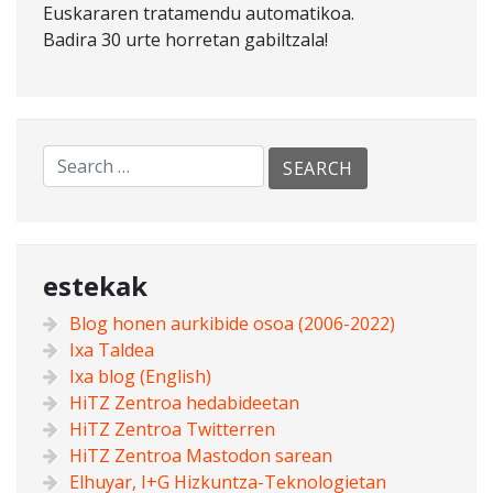
Euskararen tratamendu automatikoa.
Badira 30 urte horretan gabiltzala!
estekak
Blog honen aurkibide osoa (2006-2022)
Ixa Taldea
Ixa blog (English)
HiTZ Zentroa hedabideetan
HiTZ Zentroa Twitterren
HiTZ Zentroa Mastodon sarean
Elhuyar, I+G Hizkuntza-Teknologietan