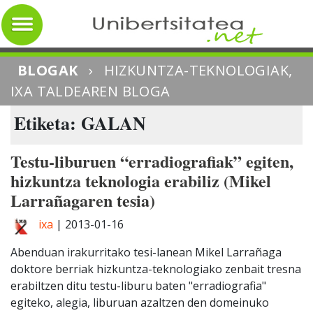
BLOGAK
›
HIZKUNTZA-TEKNOLOGIAK,
IXA TALDEAREN BLOGA
Etiketa: GALAN
Testu-liburuen “erradiografiak” egiten,
hizkuntza teknologia erabiliz (Mikel
Larrañagaren tesia)
ixa
|
2013-01-16
Abenduan irakurritako tesi-lanean Mikel Larrañaga
doktore berriak hizkuntza-teknologiako zenbait tresna
erabiltzen ditu testu-liburu baten "erradiografia"
egiteko, alegia, liburuan azaltzen den domeinuko