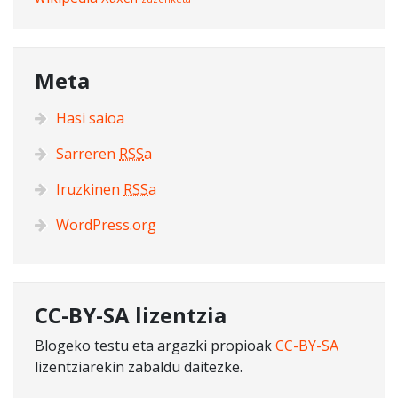
Meta
Hasi saioa
Sarreren
RSS
a
Iruzkinen
RSS
a
WordPress.org
CC-BY-SA lizentzia
Blogeko testu eta argazki propioak
CC-BY-SA
lizentziarekin zabaldu daitezke.