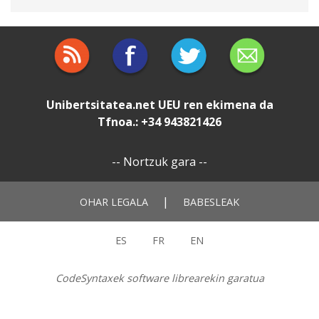
Unibertsitatea.net
UEU
ren ekimena da
Tfnoa.: +34 943821426
--
Nortzuk gara
--
|
OHAR LEGALA
BABESLEAK
ES
FR
EN
CodeSyntaxek software librearekin garatua