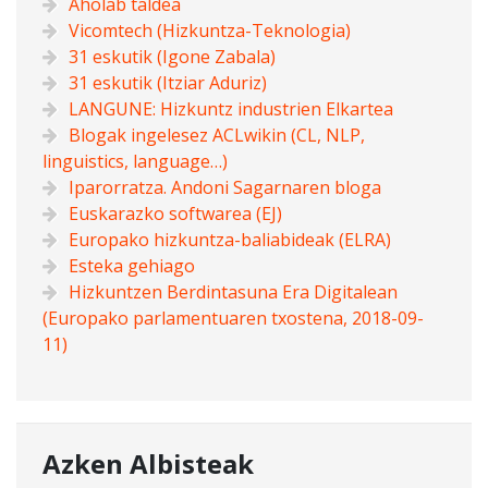
Aholab taldea
Vicomtech (Hizkuntza-Teknologia)
31 eskutik (Igone Zabala)
31 eskutik (Itziar Aduriz)
LANGUNE: Hizkuntz industrien Elkartea
Blogak ingelesez ACLwikin (CL, NLP,
linguistics, language…)
Iparorratza. Andoni Sagarnaren bloga
Euskarazko softwarea (EJ)
Europako hizkuntza-baliabideak (ELRA)
Esteka gehiago
Hizkuntzen Berdintasuna Era Digitalean
(Europako parlamentuaren txostena, 2018-09-
11)
Azken Albisteak