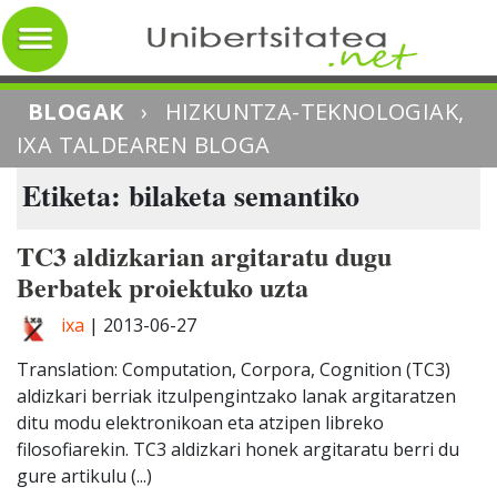
BLOGAK
›
HIZKUNTZA-TEKNOLOGIAK,
IXA TALDEAREN BLOGA
Etiketa: bilaketa semantiko
TC3 aldizkarian argitaratu dugu
Berbatek proiektuko uzta
ixa
|
2013-06-27
Translation: Computation, Corpora, Cognition (TC3)
aldizkari berriak itzulpengintzako lanak argitaratzen
ditu modu elektronikoan eta atzipen libreko
filosofiarekin. TC3 aldizkari honek argitaratu berri du
gure artikulu (...)