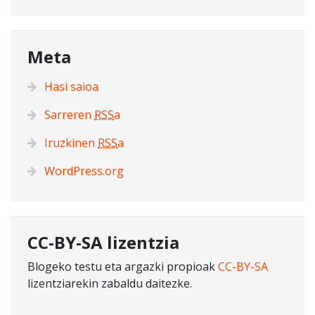
Meta
Hasi saioa
Sarreren
RSS
a
Iruzkinen
RSS
a
WordPress.org
CC-BY-SA lizentzia
Blogeko testu eta argazki propioak
CC-BY-SA
lizentziarekin zabaldu daitezke.