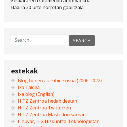
Euskararen tratamendu automatikoa.
Badira 30 urte horretan gabiltzala!
estekak
Blog honen aurkibide osoa (2006-2022)
Ixa Taldea
Ixa blog (English)
HiTZ Zentroa hedabideetan
HiTZ Zentroa Twitterren
HiTZ Zentroa Mastodon sarean
Elhuyar, I+G Hizkuntza-Teknologietan