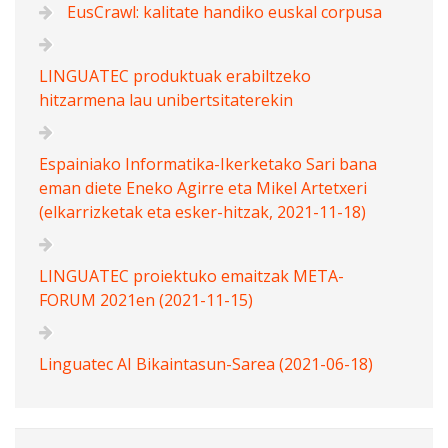
EusCrawl: kalitate handiko euskal corpusa
LINGUATEC produktuak erabiltzeko
hitzarmena lau unibertsitaterekin
Espainiako Informatika-Ikerketako Sari bana
eman diete Eneko Agirre eta Mikel Artetxeri
(elkarrizketak eta esker-hitzak, 2021-11-18)
LINGUATEC proiektuko emaitzak META-
FORUM 2021en (2021-11-15)
Linguatec AI Bikaintasun-Sarea (2021-06-18)