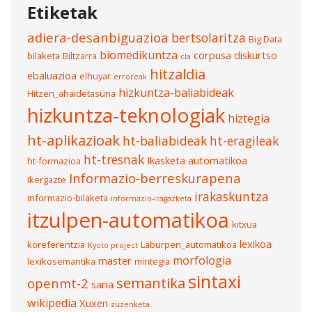
Etiketak
adiera-desanbiguazioa
bertsolaritza
Big Data
biomedikuntza
corpusa
diskurtso
bilaketa
Biltzarra
cla
hitzaldia
ebaluazioa
elhuyar
erroreak
hizkuntza-baliabideak
Hitzen_ahaidetasuna
hizkuntza-teknologiak
hiztegia
ht-aplikazioak
ht-baliabideak
ht-eragileak
ht-tresnak
Ikasketa automatikoa
ht-formazioa
Informazio-berreskurapena
Ikergazte
irakaskuntza
informazio-bilaketa
informazio-iragazketa
itzulpen-automatikoa
kitxua
lexikoa
koreferentzia
Laburpen_automatikoa
Kyoto project
morfologia
master
lexikosemantika
mintegia
sintaxi
semantika
openmt-2
saria
wikipedia
Xuxen
zuzenketa