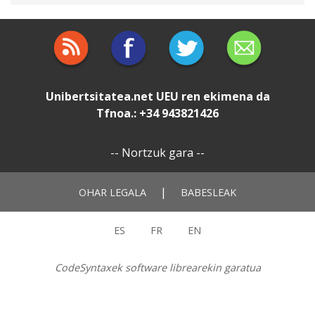
Unibertsitatea.net
UEU
ren ekimena da
Tfnoa.: +34 943821426
--
Nortzuk gara
--
|
OHAR LEGALA
BABESLEAK
ES
FR
EN
CodeSyntaxek software librearekin garatua