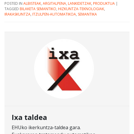
POSTED IN
ALBISTEAK
,
ARGITALPENA
,
LANKIDETZAK
,
PRODUKTUA
|
TAGGED
BILAKETA SEMANTIKO
,
HIZKUNTZA-TEKNOLOGIAK
,
IRAKASKUNTZA
,
ITZULPEN-AUTOMATIKOA
,
SEMANTIKA
Ixa taldea
EHUko ikerkuntza-taldea gara.