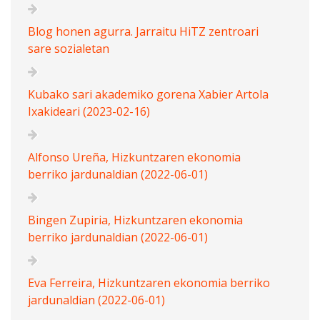
Blog honen agurra. Jarraitu HiTZ zentroari
sare sozialetan
Kubako sari akademiko gorena Xabier Artola
Ixakideari (2023-02-16)
Alfonso Ureña, Hizkuntzaren ekonomia
berriko jardunaldian (2022-06-01)
Bingen Zupiria, Hizkuntzaren ekonomia
berriko jardunaldian (2022-06-01)
Eva Ferreira, Hizkuntzaren ekonomia berriko
jardunaldian (2022-06-01)