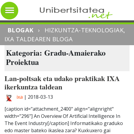
BLOGAK
›
HIZKUNTZA-TEKNOLOGIAK,
IXA TALDEAREN BLOGA
Kategoria: Gradu-Amaierako
Proiektua
Lan-poltsak eta udako praktikak IXA
ikerkuntza taldean
ixa
|
2018-03-13
[caption id="attachment_2400" align="alignright"
width="296"] An Overview Of Artificial Intelligence In
The Event Industry[/caption] Informatikako graduko
edo master bateko ikaslea zara? Kuxkuxero gai