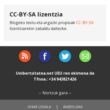
CC-BY-SA lizentzia
Blogeko testu eta argazki propioak
CC-BY-SA
lizentziarekin zabaldu daitezke.
Unibertsitatea.net
UEU
ren ekimena da
Tfnoa.: +34 943821426
--
Nortzuk gara
--
|
OHAR LEGALA
BABESLEAK