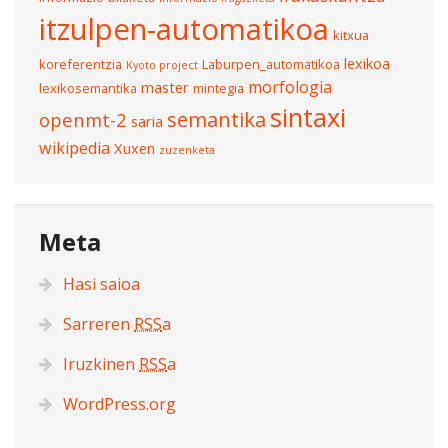
itzulpen-automatikoa
kitxua
lexikoa
koreferentzia
Laburpen_automatikoa
Kyoto project
morfologia
master
lexikosemantika
mintegia
sintaxi
semantika
openmt-2
saria
wikipedia
Xuxen
zuzenketa
Meta
Hasi saioa
Sarreren
RSS
a
Iruzkinen
RSS
a
WordPress.org