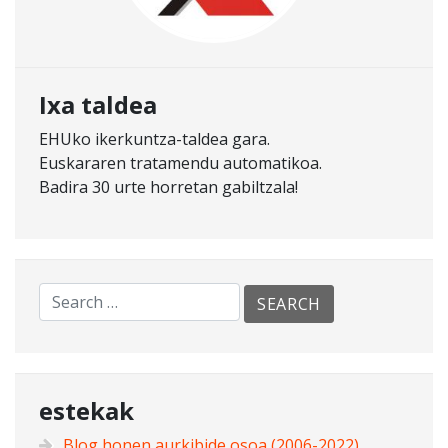
Ixa taldea
EHUko ikerkuntza-taldea gara.
Euskararen tratamendu automatikoa.
Badira 30 urte horretan gabiltzala!
estekak
Blog honen aurkibide osoa (2006-2022)