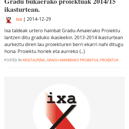
Gradu bukaerako proiektuak 2014/15
ikasturtean.
ixa
|
2014-12-29
Ixa taldeak urtero hainbat Gradu-Amaierako Proiektu
lantzen ditu graduko ikasleekin. 2013-2014 ikasturtean
aurkeztu diren lau proiekturen berri ekarri nahi ditugu
hona. Proiektu horiek eta aurreko (...)
POSTED IN
ARGITALPENA
,
GRADU-AMAIERAKO PROIEKTUA
,
PROIEKTUA