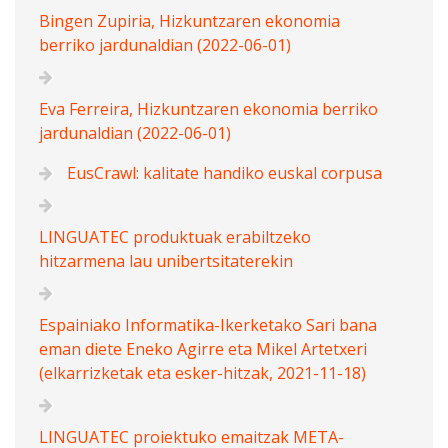
Bingen Zupiria, Hizkuntzaren ekonomia
berriko jardunaldian (2022-06-01)
Eva Ferreira, Hizkuntzaren ekonomia berriko
jardunaldian (2022-06-01)
EusCrawl: kalitate handiko euskal corpusa
LINGUATEC produktuak erabiltzeko
hitzarmena lau unibertsitaterekin
Espainiako Informatika-Ikerketako Sari bana
eman diete Eneko Agirre eta Mikel Artetxeri
(elkarrizketak eta esker-hitzak, 2021-11-18)
LINGUATEC proiektuko emaitzak META-