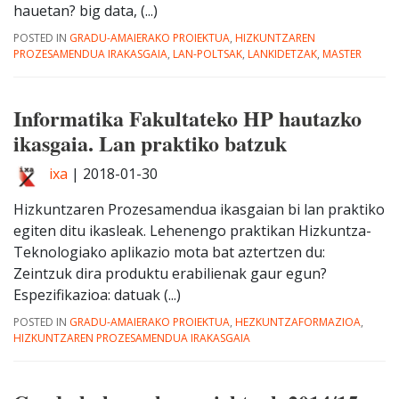
hauetan? big data, (...)
POSTED IN
GRADU-AMAIERAKO PROIEKTUA
,
HIZKUNTZAREN
PROZESAMENDUA IRAKASGAIA
,
LAN-POLTSAK
,
LANKIDETZAK
,
MASTER
Informatika Fakultateko HP hautazko
ikasgaia. Lan praktiko batzuk
ixa
|
2018-01-30
Hizkuntzaren Prozesamendua ikasgaian bi lan praktiko
egiten ditu ikasleak. Lehenengo praktikan Hizkuntza-
Teknologiako aplikazio mota bat aztertzen du:
Zeintzuk dira produktu erabilienak gaur egun?
Espezifikazioa: datuak (...)
POSTED IN
GRADU-AMAIERAKO PROIEKTUA
,
HEZKUNTZAFORMAZIOA
,
HIZKUNTZAREN PROZESAMENDUA IRAKASGAIA