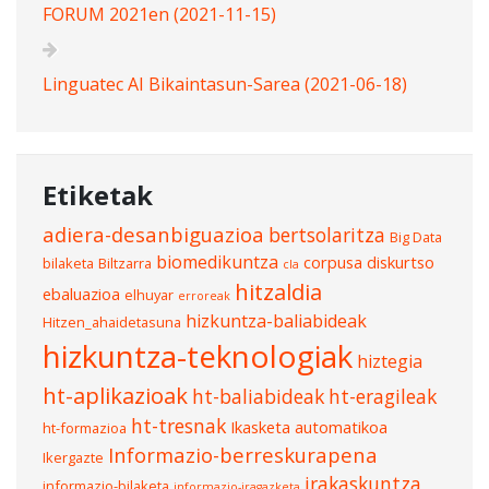
FORUM 2021en (2021-11-15)
Linguatec AI Bikaintasun-Sarea (2021-06-18)
Etiketak
adiera-desanbiguazioa
bertsolaritza
Big Data
biomedikuntza
corpusa
diskurtso
bilaketa
Biltzarra
cla
hitzaldia
ebaluazioa
elhuyar
erroreak
hizkuntza-baliabideak
Hitzen_ahaidetasuna
hizkuntza-teknologiak
hiztegia
ht-aplikazioak
ht-baliabideak
ht-eragileak
ht-tresnak
Ikasketa automatikoa
ht-formazioa
Informazio-berreskurapena
Ikergazte
irakaskuntza
informazio-bilaketa
informazio-iragazketa