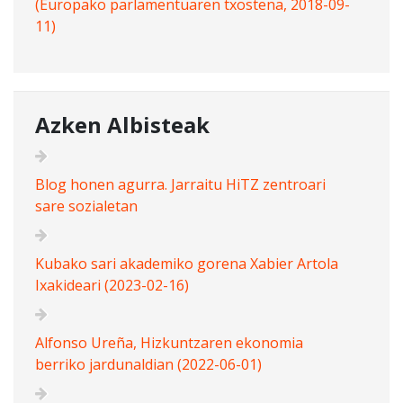
(Europako parlamentuaren txostena, 2018-09-
11)
Azken Albisteak
Blog honen agurra. Jarraitu HiTZ zentroari
sare sozialetan
Kubako sari akademiko gorena Xabier Artola
Ixakideari (2023-02-16)
Alfonso Ureña, Hizkuntzaren ekonomia
berriko jardunaldian (2022-06-01)