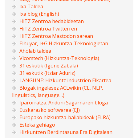
Ixa Taldea
Ixa blog (English)
HiTZ Zentroa hedabideetan
HiTZ Zentroa Twitterren
HiTZ Zentroa Mastodon sarean
Elhuyar, I+G Hizkuntza-Teknologietan
Aholab taldea
Vicomtech (Hizkuntza-Teknologia)
31 eskutik (Igone Zabala)
31 eskutik (Itziar Aduriz)
LANGUNE: Hizkuntz industrien Elkartea
Blogak ingelesez ACLwikin (CL, NLP,
linguistics, language…)
Iparorratza. Andoni Sagarnaren bloga
Euskarazko softwarea (EJ)
Europako hizkuntza-baliabideak (ELRA)
Esteka gehiago
Hizkuntzen Berdintasuna Era Digitalean