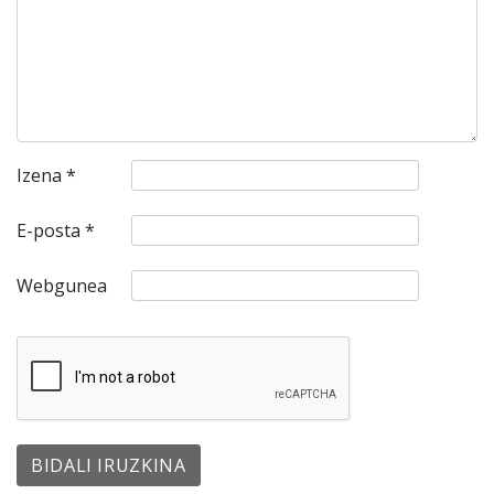
Izena
*
E-posta
*
Webgunea