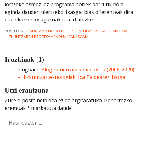
lortzeko asmoz, ez programa horiek barrutik nola
eginda dauden ulertzeko. Ikasgai biak diferenteak dira
eta elkarren osagarriak izan daitezke.
POSTED IN
GRADU-AMAIERAKO PROIEKTUA
,
HEZKUNTZAFORMAZIOA
,
HIZKUNTZAREN PROZESAMENDUA IRAKASGAIA
Iruzkinak (1)
Pingback:
Blog honen aurkibide osoa (2006-2020)
– Hizkuntza-teknologiak, Ixa Taldearen bloga
Utzi erantzuna
Zure e-posta helbidea ez da argitaratuko.
Beharrezko
eremuak
*
markatuta daude