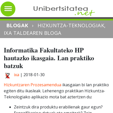
BLOGAK
›
HIZKUNTZA-TEKNOLOGIAK,
IXA TALDEAREN BLOGA
Informatika Fakultateko HP
hautazko ikasgaia. Lan praktiko
batzuk
ixa
|
2018-01-30
Hizkuntzaren Prozesamendua
ikasgaian bi lan praktiko
egiten ditu ikasleak. Lehenengo praktikan Hizkuntza-
Teknologiako aplikazio mota bat aztertzen du:
Zeintzuk dira produktu erabilienak gaur egun?