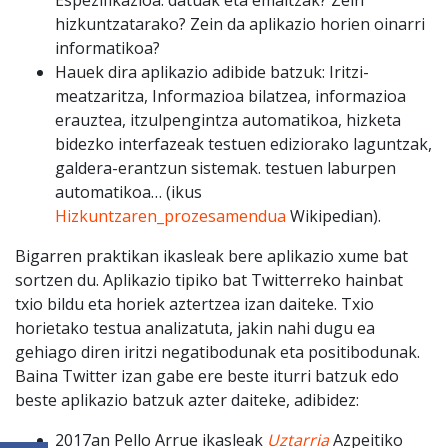
Espezifikazioa: datuak eta emaitzak? Zein
hizkuntzatarako? Zein da aplikazio horien oinarri
informatikoa?
Hauek dira aplikazio adibide batzuk: Iritzi-
meatzaritza, Informazioa bilatzea, informazioa
erauztea, itzulpengintza automatikoa, hizketa
bidezko interfazeak testuen ediziorako laguntzak,
galdera-erantzun sistemak. testuen laburpen
automatikoa… (ikus
Hizkuntzaren_prozesamendua
Wikipedian).
Bigarren praktikan ikasleak bere aplikazio xume bat
sortzen du. Aplikazio tipiko bat Twitterreko hainbat
txio bildu eta horiek aztertzea izan daiteke. Txio
horietako testua analizatuta, jakin nahi dugu ea
gehiago diren iritzi negatibodunak eta positibodunak.
Baina Twitter izan gabe ere beste iturri batzuk edo
beste aplikazio batzuk azter daiteke, adibidez:
2017an Pello Arrue ikasleak
Uztarria
Azpeitiko