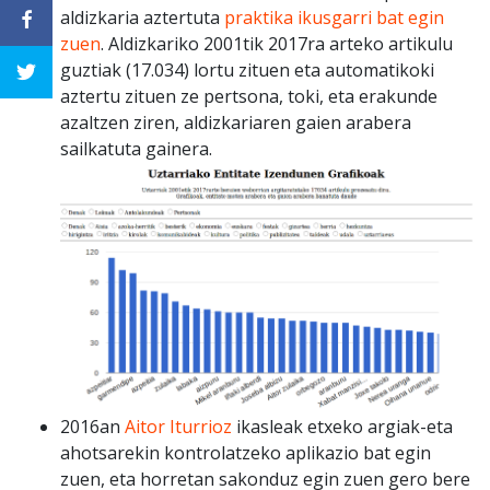
aldizkaria aztertuta
praktika ikusgarri bat egin
zuen
. Aldizkariko 2001tik 2017ra arteko artikulu
guztiak (17.034) lortu zituen eta automatikoki
aztertu zituen ze pertsona, toki, eta erakunde
azaltzen ziren, aldizkariaren gaien arabera
sailkatuta gainera.
2016an
Aitor Iturrioz
ikasleak etxeko argiak-eta
ahotsarekin kontrolatzeko aplikazio bat egin
zuen, eta horretan sakonduz egin zuen gero bere