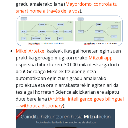
gradu amaierako lana (
Mayordomo: controla tu
smart home a través de la voz
).
Mikel Artetxe
ikasleak ikasgai honetan egin zuen
praktika geroago mugikorrerako
Mitzuli app
ospetsua bihurtu zen. 30.000 mila deskarga lortu
ditu!. Geroago Mikelek Itzulpengintza
automatikoan egin zuen gradu amaierako
proiektua eta orain arrakastarekin egiten ari da
tesia gai horretan Science aldizkarian ere aipatu
dute bere lana (
Artificial intelligence goes bilingual
—without a dictionary
).