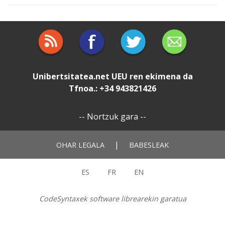
Unibertsitatea.net
UEU
ren ekimena da
Tfnoa.: +34 943821426
--
Nortzuk gara
--
|
OHAR LEGALA
BABESLEAK
ES
FR
EN
CodeSyntaxek software librearekin garatua