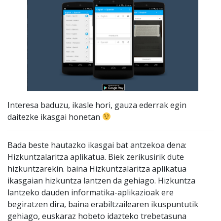
Interesa baduzu, ikasle hori, gauza ederrak egin
daitezke ikasgai honetan
Bada beste hautazko ikasgai bat antzekoa dena:
Hizkuntzalaritza aplikatua. Biek zerikusirik dute
hizkuntzarekin. baina Hizkuntzalaritza aplikatua
ikasgaian hizkuntza lantzen da gehiago. Hizkuntza
lantzeko dauden informatika-aplikazioak ere
begiratzen dira, baina erabiltzailearen ikuspuntutik
gehiago, euskaraz hobeto idazteko trebetasuna