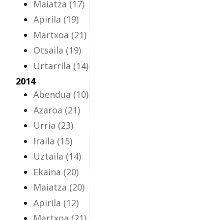
Maiatza
(17)
Apirila
(19)
Martxoa
(21)
Otsaila
(19)
Urtarrila
(14)
2014
Abendua
(10)
Azaroa
(21)
Urria
(23)
Iraila
(15)
Uztaila
(14)
Ekaina
(20)
Maiatza
(20)
Apirila
(12)
Martxoa
(21)