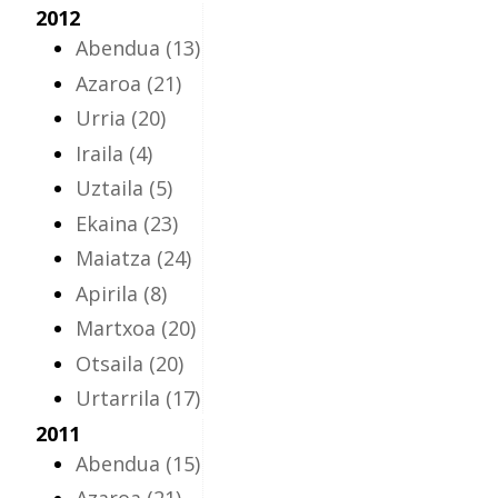
2012
Abendua
(13)
Azaroa
(21)
Urria
(20)
Iraila
(4)
Uztaila
(5)
Ekaina
(23)
Maiatza
(24)
Apirila
(8)
Martxoa
(20)
Otsaila
(20)
Urtarrila
(17)
2011
Abendua
(15)