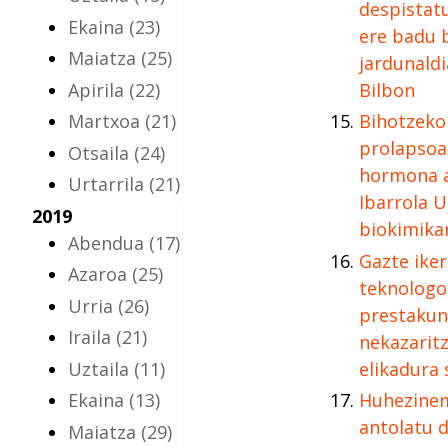
despistat
Ekaina
(23)
ere badu b
Maiatza
(25)
jardunaldi
Apirila
(22)
Bilbon
Martxoa
(21)
Bihotzeko
prolapsoa
Otsaila
(24)
hormona 
Urtarrila
(21)
Ibarrola U
2019
biokimika
Abendua
(17)
Gazte iker
Azaroa
(25)
teknologo
Urria
(26)
prestakun
Iraila
(21)
nekazaritz
Uztaila
(11)
elikadura
Ekaina
(13)
Huhezinem
antolatu 
Maiatza
(29)