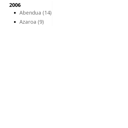
2006
Abendua
(14)
Azaroa
(9)