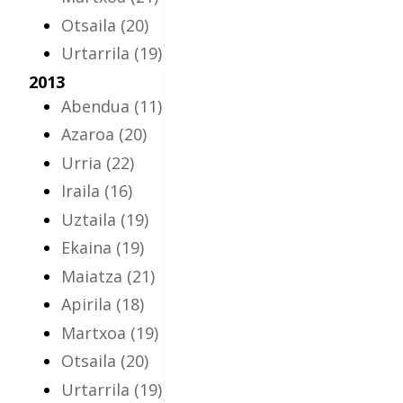
Otsaila
(20)
Urtarrila
(19)
2013
Abendua
(11)
Azaroa
(20)
Urria
(22)
Iraila
(16)
Uztaila
(19)
Ekaina
(19)
Maiatza
(21)
Apirila
(18)
Martxoa
(19)
Otsaila
(20)
Urtarrila
(19)