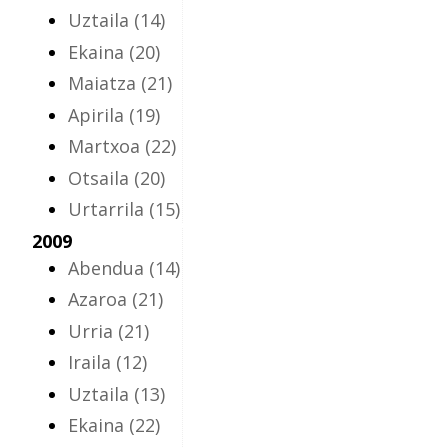
Uztaila
(14)
Ekaina
(20)
Maiatza
(21)
Apirila
(19)
Martxoa
(22)
Otsaila
(20)
Urtarrila
(15)
2009
Abendua
(14)
Azaroa
(21)
Urria
(21)
Iraila
(12)
Uztaila
(13)
Ekaina
(22)