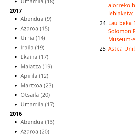
Urtarrila
(18)
alorreko 
2017
lehiaketa:
Abendua
(9)
Lau beka 
Azaroa
(15)
Solomon 
Urria
(14)
Museum-en
Iraila
(19)
Astea Uni
Ekaina
(17)
Maiatza
(19)
Apirila
(12)
Martxoa
(23)
Otsaila
(20)
Urtarrila
(17)
2016
Abendua
(13)
Azaroa
(20)