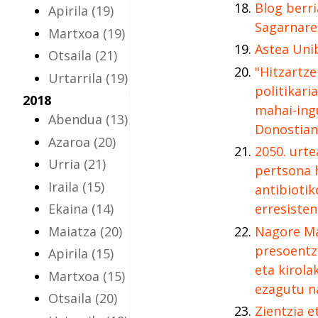
Blog berri
Apirila
(19)
Sagarnare
Martxoa
(19)
Astea Uni
Otsaila
(21)
"Hitzartz
Urtarrila
(19)
politikari
2018
mahai-ing
Abendua
(13)
Donostian
Azaroa
(20)
2050. urte
Urria
(21)
pertsona h
Iraila
(15)
antibiotik
Ekaina
(14)
erresisten
Maiatza
(20)
Nagore Ma
presoentza
Apirila
(15)
eta kirola
Martxoa
(15)
ezagutu n
Otsaila
(20)
Zientzia e