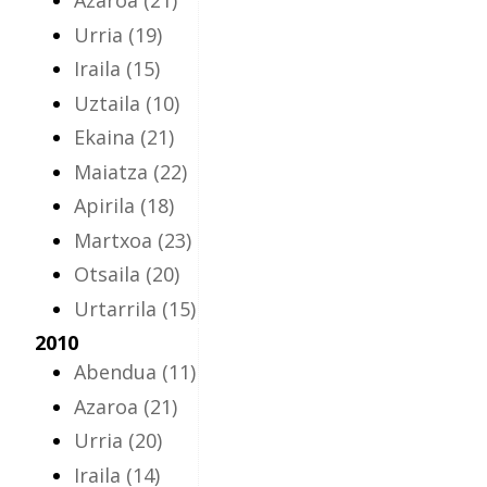
Azaroa
(21)
Urria
(19)
Iraila
(15)
Uztaila
(10)
Ekaina
(21)
Maiatza
(22)
Apirila
(18)
Martxoa
(23)
Otsaila
(20)
Urtarrila
(15)
2010
Abendua
(11)
Azaroa
(21)
Urria
(20)
Iraila
(14)