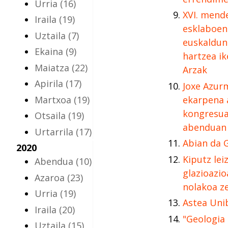
Urria
(16)
XVI. mende
Iraila
(19)
esklaboen
Uztaila
(7)
euskaldun
Ekaina
(9)
hartzea ik
Maiatza
(22)
Arzak
Apirila
(17)
Joxe Azur
Martxoa
(19)
ekarpena 
kongresua
Otsaila
(19)
abenduan
Urtarrila
(17)
Abian da G
2020
Kiputz lei
Abendua
(10)
glazioazi
Azaroa
(23)
nolakoa ze
Urria
(19)
Astea Uni
Iraila
(20)
"Geologia 
Uztaila
(15)