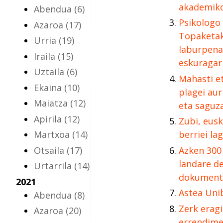
akademik
Abendua
(6)
Psikologo 
Azaroa
(17)
Topaketak
Urria
(19)
laburpena
Iraila
(15)
eskuragar
Uztaila
(6)
Mahasti e
Ekaina
(10)
plagei aur
Maiatza
(12)
eta saguza
Apirila
(12)
Zubi, eusk
Martxoa
(14)
berriei la
Otsaila
(17)
Azken 300
landare de
Urtarrila
(14)
dokument
2021
Astea Uni
Abendua
(8)
Zerk eragi
Azaroa
(20)
errendim