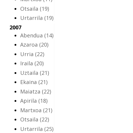
Otsaila
(19)
Urtarrila
(19)
2007
Abendua
(14)
Azaroa
(20)
Urria
(22)
Iraila
(20)
Uztaila
(21)
Ekaina
(21)
Maiatza
(22)
Apirila
(18)
Martxoa
(21)
Otsaila
(22)
Urtarrila
(25)