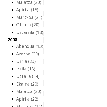
Maiatza
(20)
Apirila
(15)
Martxoa
(21)
Otsaila
(20)
Urtarrila
(18)
2008
Abendua
(13)
Azaroa
(20)
Urria
(23)
Iraila
(13)
Uztaila
(14)
Ekaina
(20)
Maiatza
(20)
Apirila
(22)
Martxoa
(11)