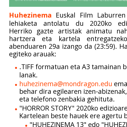
Huhezinema
Euskal Film Laburren
lehiaketa antolatu du 2020ko ed
Herriko gazte artistak animatu nah
hartzera eta k
artela entregatze
abenduaren 29a izango da (23:59)
. H
egiteko arauak:
.TIFF formatuan eta A3 tamainan bi
lanak.
huhezinema@mondragon.edu
emai
behar dira egilearen izen-abizenak, 
eta telefono zenbakia gehituta.
"HORROR STORY" 2020ko edizioaren
Kartelean beste hauek ere agertu 
"HUHEZINEMA 13" edo "HUHEZIN