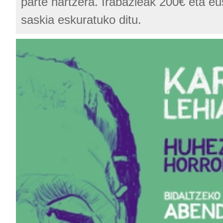
parte hartzera. Irabazleak 200€ eta e
saskia eskuratuko ditu.