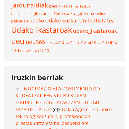
jardunaldiak
komunikazioa
markeskoa
Nafarroako gobernua
online
markeskoako_ikastaroak
udako
Udako Euskal Unibertsitatea
psikologia
Udako Ikastaroak
udako_ikastaroak
ueu
ueu365
ui40
ui41
ui42
UI44
ui46
ui43
ui39
UI47
UI50
ui49
UI48
Iruzkin berriak
INFORMAZIO ETA DOKUMENTAZIO
KUDEATZAILEEN VIII. BILKURAN
LIBURUTEGI DIGITALAK IZAN DITUGU
HIZPIDE | ALDEE
(e)k
Oskia Agirre: “Baliabide
teknologikoez gain, profesionalen
prestakuntza eta balioespena ere