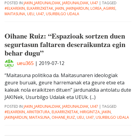
POSTED IN
JAKIN_JARDUNALDIAK
,
JARDUNALDIAK
,
UI47
|
TAGGED
#ELKAREKIN
,
ELKARRIZKETAK
,
JAKIN
,
JAKINJARDUN
,
LOREA_AGIRRE
,
MAITASUNA
,
UEU
,
UI47
,
USURBILGO UDALA
Oihane Ruiz: “Espazioak sortzen duen
segurtasun faltaren deseraikuntza egin
behar dugu”
ueu365
|
2019-07-12
“Maitasuna politikoa da. Maitasunaren ideologiak
geure buruak, geure harremanak eta geure etxe eta
kaleak nola eraikitzen dituen” jardunaldia antolatu dute
JAKINek, Usurbilgo Udalak eta UEUk. (...)
POSTED IN
JAKIN_JARDUNALDIAK
,
JARDUNALDIAK
,
UI47
|
TAGGED
#ELKAREKIN
,
ARKITEKTURA
,
ELKARRIZKETAK
,
HIRIGINTZA
,
JAKIN
,
JAKINJARDUN
,
MAITASUNA
,
OIHANE_RUIZ
,
UEU
,
UI47
,
USURBILGO UDALA