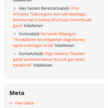
bidalketan
Alex Sasiain Bereziartua
(e)k
Urko
Arozena: “Gakoa gure barruan daukagu;
estresa barru bakea bihurtuaz zoriontsuak
gara”
bidalketan
Gontzal
(e)k
Fernando Mijangos:
“Hondakinen birziklapenari dagokionez,
egoera penagarria da”
bidalketan
GorkaAzk
(e)k
Iñigo Gebara: “Ikasleei
gaiak aurkezterakoan itxurak garrantzi
handia du”
bidalketan
Meta
Hasi saioa