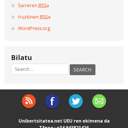
Sarreren
RSS
a
Iruzkinen
RSS
a
WordPress.org
Bilatu
Unibertsitatea.net
UEU
ren ekimena da
Tfnoa.: +34 943821426