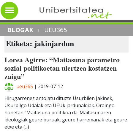
BLOGAK
›
UEU365
Etiketa: jakinjardun
Lorea Agirre: “Maitasuna parametro
sozial politikoetan ulertzea kostatzen
zaigu”
ueu365
|
2019-07-12
Hirugarrenez antolatu dituzte Usurbilen Jakinek,
Usurbilgo Udalak eta UEUk jardunaldiak. Oraingo
honetan “Maitasuna politikoa da. Maitasunaren
ideologiak geure buruak, geure harremanak eta geure
etxe eta (...)