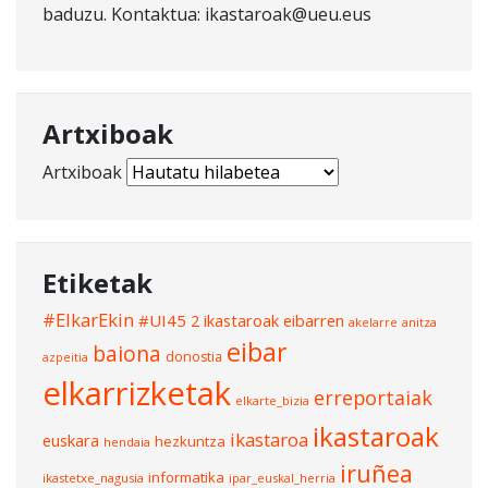
baduzu. Kontaktua: ikastaroak@ueu.eus
Artxiboak
Artxiboak
Etiketak
#ElkarEkin
#UI45
2 ikastaroak eibarren
akelarre
anitza
eibar
baiona
donostia
azpeitia
elkarrizketak
erreportaiak
elkarte_bizia
ikastaroak
ikastaroa
euskara
hezkuntza
hendaia
iruñea
informatika
ikastetxe_nagusia
ipar_euskal_herria