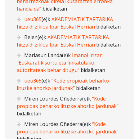
beharrezkoak direla ikusaraztea erronka
handia da”
bidalketan
ueu365
(e)k
AKADEMIATIK TARTARIKA
hitzaldi zikloa Ipar Euskal Herrian
bidalketan
Belen
(e)k
AKADEMIATIK TARTARIKA
hitzaldi zikloa Ipar Euskal Herrian
bidalketan
Mariasun Landa
(e)k
Imanol Irizar:
“Euskaratik sortu eta finkatutako
autoritateak behar ditugu”
bidalketan
ueu365
(e)k
“Kode propioak beharko
lituzke ahozko jardunak”
bidalketan
Miren Lourdes Oñederra
(e)k
“Kode
propioak beharko lituzke ahozko jardunak”
bidalketan
Miren Lourdes Oñederra
(e)k
“Kode
propioak beharko lituzke ahozko jardunak”