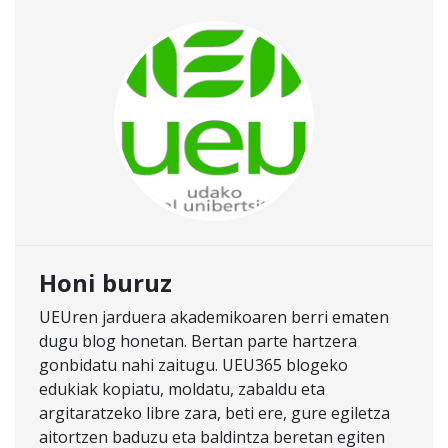
Honi buruz
UEUren jarduera akademikoaren berri ematen
dugu blog honetan. Bertan parte hartzera
gonbidatu nahi zaitugu. UEU365 blogeko
edukiak kopiatu, moldatu, zabaldu eta
argitaratzeko libre zara, beti ere, gure egiletza
aitortzen baduzu eta baldintza beretan egiten