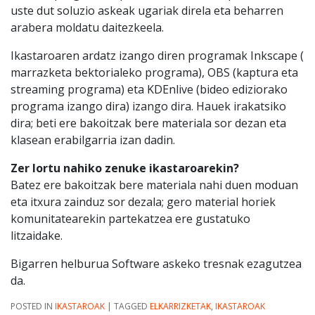
uste dut soluzio askeak ugariak direla eta beharren
arabera moldatu daitezkeela.
Ikastaroaren ardatz izango diren programak Inkscape (
marrazketa bektorialeko programa), OBS (kaptura eta
streaming programa) eta KDEnlive (bideo ediziorako
programa izango dira) izango dira. Hauek irakatsiko
dira; beti ere bakoitzak bere materiala sor dezan eta
klasean erabilgarria izan dadin.
Zer lortu nahiko zenuke ikastaroarekin?
Batez ere bakoitzak bere materiala nahi duen moduan
eta itxura zainduz sor dezala; gero material horiek
komunitatearekin partekatzea ere gustatuko
litzaidake.
Bigarren helburua Software askeko tresnak ezagutzea
da.
POSTED IN
IKASTAROAK
|
TAGGED
ELKARRIZKETAK
,
IKASTAROAK