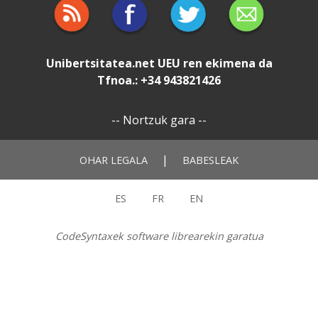
Unibertsitatea.net
UEU
ren ekimena da
Tfnoa.: +34 943821426
--
Nortzuk gara
--
|
OHAR LEGALA
BABESLEAK
ES
FR
EN
CodeSyntaxek software librearekin garatua