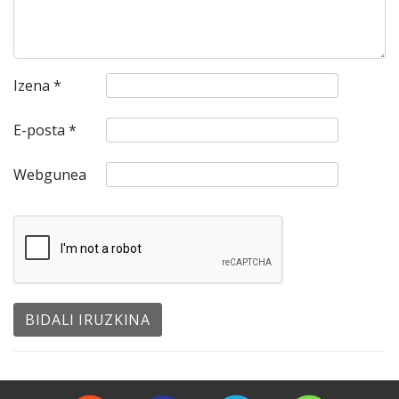
Izena
*
E-posta
*
Webgunea