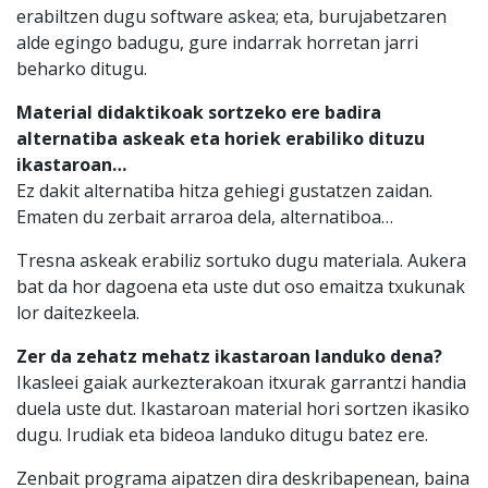
erabiltzen dugu software askea; eta, burujabetzaren
alde egingo badugu, gure indarrak horretan jarri
beharko ditugu.
Material didaktikoak sortzeko ere badira
alternatiba askeak eta horiek erabiliko dituzu
ikastaroan…
Ez dakit alternatiba hitza gehiegi gustatzen zaidan.
Ematen du zerbait arraroa dela, alternatiboa…
Tresna askeak erabiliz sortuko dugu materiala. Aukera
bat da hor dagoena eta uste dut oso emaitza txukunak
lor daitezkeela.
Zer da zehatz mehatz ikastaroan landuko dena?
Ikasleei gaiak aurkezterakoan itxurak garrantzi handia
duela uste dut. Ikastaroan material hori sortzen ikasiko
dugu. Irudiak eta bideoa landuko ditugu batez ere.
Zenbait programa aipatzen dira deskribapenean, baina