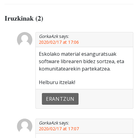
Iruzkinak (2)
GorkaAzk
says:
2020/02/17 at 17:06
Eskolako material esanguratsuak
software librearen bidez sortzea, eta
komunitatearekin partekatzea.
Helburu itzelak!
ERANTZUN
GorkaAzk
says:
2020/02/17 at 17:07