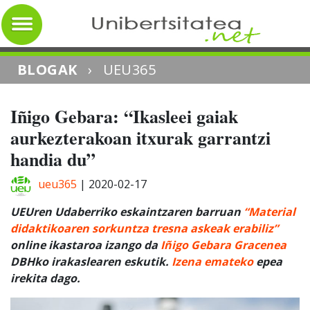
BLOGAK
›
UEU365
Iñigo Gebara: “Ikasleei gaiak
aurkezterakoan itxurak garrantzi
handia du”
ueu365
|
2020-02-17
UEUren Udaberriko eskaintzaren barruan
“Material
didaktikoaren sorkuntza tresna askeak erabiliz”
online ikastaroa izango da
Iñigo Gebara Gracenea
DBHko irakaslearen eskutik.
Izena emateko
epea
irekita dago.