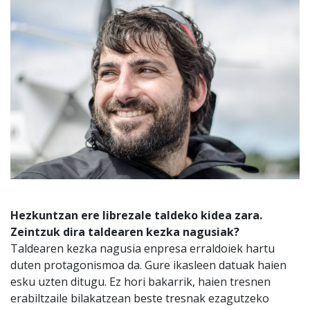
Hezkuntzan ere librezale taldeko kidea zara.
Zeintzuk dira taldearen kezka nagusiak?
Taldearen kezka nagusia enpresa erraldoiek hartu
duten protagonismoa da. Gure ikasleen datuak haien
esku uzten ditugu. Ez hori bakarrik, haien tresnen
erabiltzaile bilakatzean beste tresnak ezagutzeko