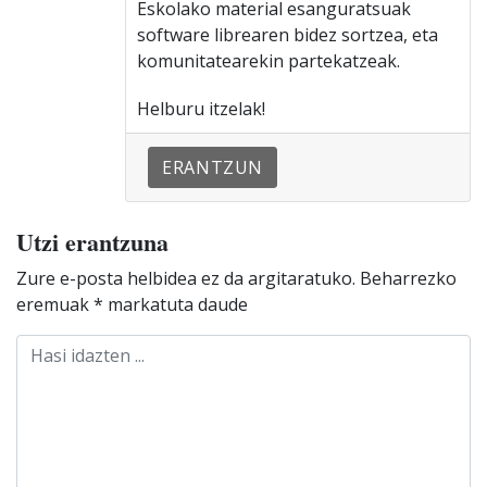
Eskolako material esanguratsuak
software librearen bidez sortzea, eta
komunitatearekin partekatzeak.
Helburu itzelak!
ERANTZUN
Utzi erantzuna
Zure e-posta helbidea ez da argitaratuko.
Beharrezko
eremuak
*
markatuta daude