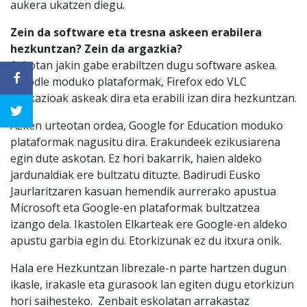
aukera ukatzen diegu.
Zein da software eta tresna askeen erabilera
hezkuntzan? Zein da argazkia?
Askotan jakin gabe erabiltzen dugu software askea.
Moodle moduko plataformak, Firefox edo VLC
aplikazioak askeak dira eta erabili izan dira hezkuntzan.
Azken urteotan ordea, Google for Education moduko
plataformak nagusitu dira. Erakundeek ezikusiarena
egin dute askotan. Ez hori bakarrik, haien aldeko
jardunaldiak ere bultzatu dituzte. Badirudi Eusko
Jaurlaritzaren kasuan hemendik aurrerako apustua
Microsoft eta Google-en plataformak bultzatzea
izango dela. Ikastolen Elkarteak ere Google-en aldeko
apustu garbia egin du. Etorkizunak ez du itxura onik.
Hala ere Hezkuntzan librezale-n parte hartzen dugun
ikasle, irakasle eta gurasook lan egiten dugu etorkizun
hori saihesteko. Zenbait eskolatan arrakastaz