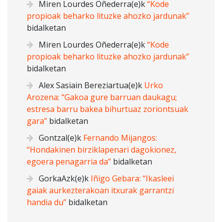
Miren Lourdes Oñederra
(e)k
“Kode
propioak beharko lituzke ahozko jardunak”
bidalketan
Miren Lourdes Oñederra
(e)k
“Kode
propioak beharko lituzke ahozko jardunak”
bidalketan
Alex Sasiain Bereziartua
(e)k
Urko
Arozena: “Gakoa gure barruan daukagu;
estresa barru bakea bihurtuaz zoriontsuak
gara”
bidalketan
Gontzal
(e)k
Fernando Mijangos:
“Hondakinen birziklapenari dagokionez,
egoera penagarria da”
bidalketan
GorkaAzk
(e)k
Iñigo Gebara: “Ikasleei
gaiak aurkezterakoan itxurak garrantzi
handia du”
bidalketan