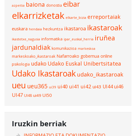
eibar
baiona
donostia
azpeitia
elkarrizketak
erreportaiak
elkarte_bizia
ikastaroak
ikastaroa
euskara
hezkuntza
hendaia
iruñea
informatika
ikastetxe_nagusia
ipar_euskal_herria
jardunaldiak
komunikazioa
markeskoa
Nafarroako gobernua
online
markeskoako_ikastaroak
udako
Udako Euskal Unibertsitatea
psikologia
Udako Ikastaroak
udako_ikastaroak
ueu
ueu365
ui40
ui41
ui42
UI44
ui46
ui43
ui39
UI47
UI50
ui49
UI48
Iruzkin berriak
INFORMAZIO ETA DOKUMENTAZIO