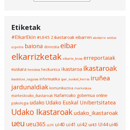
Etiketak
#ElkarEkin
#UI45
2 ikastaroak eibarren
akelarre
anitza
eibar
baiona
donostia
azpeitia
elkarrizketak
erreportaiak
elkarte_bizia
ikastaroak
ikastaroa
euskara
hezkuntza
hendaia
iruñea
informatika
ikastetxe_nagusia
ipar_euskal_herria
jardunaldiak
komunikazioa
markeskoa
Nafarroako gobernua
online
markeskoako_ikastaroak
udako
Udako Euskal Unibertsitatea
psikologia
Udako Ikastaroak
udako_ikastaroak
ueu
ueu365
ui40
ui41
ui42
UI44
ui46
ui43
ui39