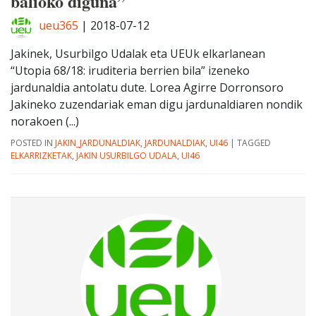
balioko diguna”
ueu365
|
2018-07-12
Jakinek, Usurbilgo Udalak eta UEUk elkarlanean
“Utopia 68/18: iruditeria berrien bila” izeneko
jardunaldia antolatu dute. Lorea Agirre Dorronsoro
Jakineko zuzendariak eman digu jardunaldiaren nondik
norakoen (...)
POSTED IN
JAKIN_JARDUNALDIAK
,
JARDUNALDIAK
,
UI46
|
TAGGED
ELKARRIZKETAK
,
JAKIN USURBILGO UDALA
,
UI46