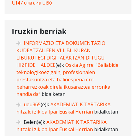
UI47
UI50
ui49
UI48
Iruzkin berriak
INFORMAZIO ETA DOKUMENTAZIO
KUDEATZAILEEN VIII. BILKURAN
LIBURUTEGI DIGITALAK IZAN DITUGU
HIZPIDE | ALDEE
(e)k
Oskia Agirre: “Baliabide
teknologikoez gain, profesionalen
prestakuntza eta balioespena ere
beharrezkoak direla ikusaraztea erronka
handia da”
bidalketan
ueu365
(e)k
AKADEMIATIK TARTARIKA
hitzaldi zikloa Ipar Euskal Herrian
bidalketan
Belen
(e)k
AKADEMIATIK TARTARIKA
hitzaldi zikloa Ipar Euskal Herrian
bidalketan