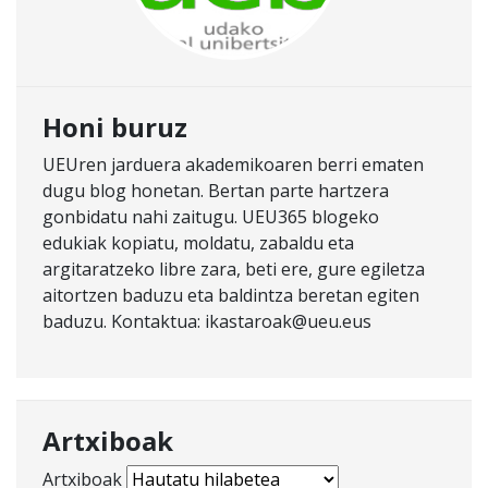
Honi buruz
UEUren jarduera akademikoaren berri ematen
dugu blog honetan. Bertan parte hartzera
gonbidatu nahi zaitugu. UEU365 blogeko
edukiak kopiatu, moldatu, zabaldu eta
argitaratzeko libre zara, beti ere, gure egiletza
aitortzen baduzu eta baldintza beretan egiten
baduzu. Kontaktua: ikastaroak@ueu.eus
Artxiboak
Artxiboak