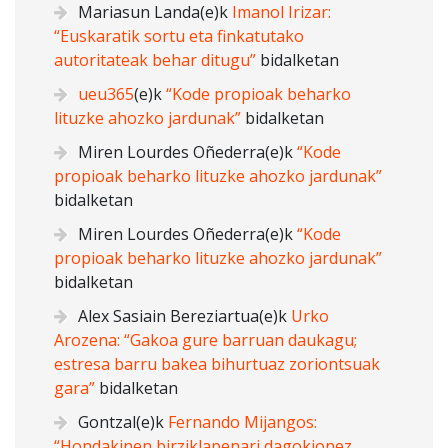
Mariasun Landa
(e)k
Imanol Irizar:
“Euskaratik sortu eta finkatutako
autoritateak behar ditugu”
bidalketan
ueu365
(e)k
“Kode propioak beharko
lituzke ahozko jardunak”
bidalketan
Miren Lourdes Oñederra
(e)k
“Kode
propioak beharko lituzke ahozko jardunak”
bidalketan
Miren Lourdes Oñederra
(e)k
“Kode
propioak beharko lituzke ahozko jardunak”
bidalketan
Alex Sasiain Bereziartua
(e)k
Urko
Arozena: “Gakoa gure barruan daukagu;
estresa barru bakea bihurtuaz zoriontsuak
gara”
bidalketan
Gontzal
(e)k
Fernando Mijangos:
“Hondakinen birziklapenari dagokionez,