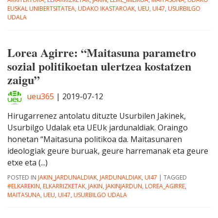
EUSKAL UNIBERTSITATEA
,
UDAKO IKASTAROAK
,
UEU
,
UI47
,
USURBILGO
UDALA
Lorea Agirre: “Maitasuna parametro
sozial politikoetan ulertzea kostatzen
zaigu”
ueu365
|
2019-07-12
Hirugarrenez antolatu dituzte Usurbilen Jakinek,
Usurbilgo Udalak eta UEUk jardunaldiak. Oraingo
honetan “Maitasuna politikoa da. Maitasunaren
ideologiak geure buruak, geure harremanak eta geure
etxe eta (...)
POSTED IN
JAKIN_JARDUNALDIAK
,
JARDUNALDIAK
,
UI47
|
TAGGED
#ELKAREKIN
,
ELKARRIZKETAK
,
JAKIN
,
JAKINJARDUN
,
LOREA_AGIRRE
,
MAITASUNA
,
UEU
,
UI47
,
USURBILGO UDALA