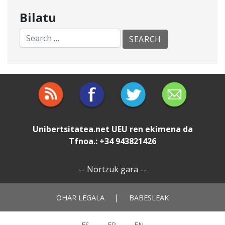
Bilatu
Unibertsitatea.net
UEU
ren ekimena da
Tfnoa.: +34 943821426
--
Nortzuk gara
--
|
OHAR LEGALA
BABESLEAK
ES
FR
EN