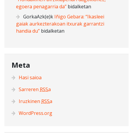
egoera penagarria da”
bidalketan
GorkaAzk
(e)k
Iñigo Gebara: “Ikasleei
gaiak aurkezterakoan itxurak garrantzi
handia du”
bidalketan
Meta
Hasi saioa
Sarreren
RSS
a
Iruzkinen
RSS
a
WordPress.org