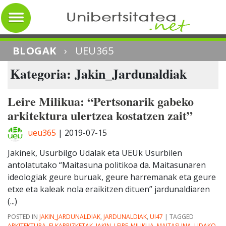
BLOGAK
›
UEU365
Kategoria: Jakin_Jardunaldiak
Leire Milikua: “Pertsonarik gabeko
arkitektura ulertzea kostatzen zait”
ueu365
|
2019-07-15
Jakinek, Usurbilgo Udalak eta UEUk Usurbilen
antolatutako “Maitasuna politikoa da. Maitasunaren
ideologiak geure buruak, geure harremanak eta geure
etxe eta kaleak nola eraikitzen dituen” jardunaldiaren
(...)
POSTED IN
JAKIN_JARDUNALDIAK
,
JARDUNALDIAK
,
UI47
|
TAGGED
ARKITEKTURA
,
ELKARRIZKETAK
,
JAKIN
,
LEIRE_MILIKUA
,
MAITASUNA
,
UDAKO