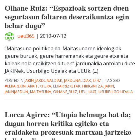
Oihane Ruiz: “Espazioak sortzen duen
segurtasun faltaren deseraikuntza egin
behar dugu”
ueu365
|
2019-07-12
“Maitasuna politikoa da. Maitasunaren ideologiak
geure buruak, geure harremanak eta geure etxe eta
kaleak nola eraikitzen dituen” jardunaldia antolatu dute
JAKINek, Usurbilgo Udalak eta UEUk. (...)
POSTED IN
JAKIN_JARDUNALDIAK
,
JARDUNALDIAK
,
UI47
|
TAGGED
#ELKAREKIN
,
ARKITEKTURA
,
ELKARRIZKETAK
,
HIRIGINTZA
,
JAKIN
,
JAKINJARDUN
,
MAITASUNA
,
OIHANE_RUIZ
,
UEU
,
UI47
,
USURBILGO UDALA
Lorea Agirre: “Utopia helmuga bat da;
dugun horren kritika egiteko eta
eraldaketa prozesuak martxan jartzeko