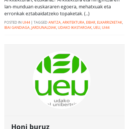
lan-munduan euskararen egoera, mehatxuak eta
erronkak eztabaidatzeko topaketak. (...)
POSTED IN
UI44
|
TAGGED
ANITZA
,
ARKITEKTURA
,
EIBAR
,
ELKARRIZKETAK
,
IBAI GANDIAGA
,
JARDUNALDIAK
,
UDAKO IKASTAROAK
,
UEU
,
UI44
Honi buruz