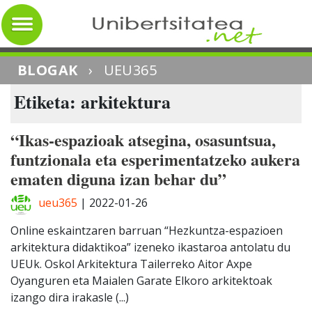
BLOGAK
›
UEU365
Etiketa: arkitektura
“Ikas-espazioak atsegina, osasuntsua,
funtzionala eta esperimentatzeko aukera
ematen diguna izan behar du”
ueu365
|
2022-01-26
Online eskaintzaren barruan “Hezkuntza-espazioen
arkitektura didaktikoa” izeneko ikastaroa antolatu du
UEUk. Oskol Arkitektura Tailerreko Aitor Axpe
Oyanguren eta Maialen Garate Elkoro arkitektoak
izango dira irakasle (...)