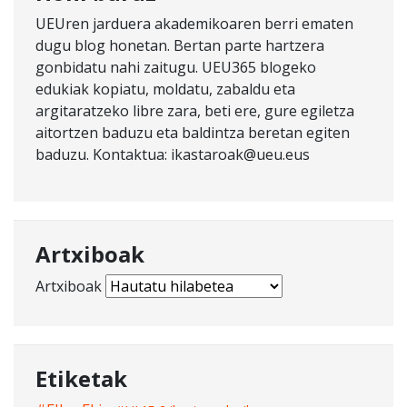
UEUren jarduera akademikoaren berri ematen
dugu blog honetan. Bertan parte hartzera
gonbidatu nahi zaitugu. UEU365 blogeko
edukiak kopiatu, moldatu, zabaldu eta
argitaratzeko libre zara, beti ere, gure egiletza
aitortzen baduzu eta baldintza beretan egiten
baduzu. Kontaktua: ikastaroak@ueu.eus
Artxiboak
Artxiboak
Etiketak