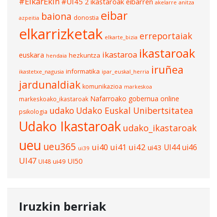
#ElkarEkin
#UI45
2 ikastaroak eibarren
akelarre
anitza
eibar
baiona
donostia
azpeitia
elkarrizketak
erreportaiak
elkarte_bizia
ikastaroak
ikastaroa
euskara
hezkuntza
hendaia
iruñea
informatika
ikastetxe_nagusia
ipar_euskal_herria
jardunaldiak
komunikazioa
markeskoa
Nafarroako gobernua
online
markeskoako_ikastaroak
udako
Udako Euskal Unibertsitatea
psikologia
Udako Ikastaroak
udako_ikastaroak
ueu
ueu365
ui40
ui41
ui42
UI44
ui46
ui43
ui39
UI47
UI50
ui49
UI48
Iruzkin berriak