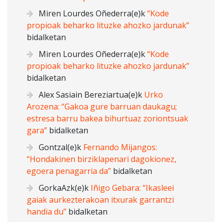
Miren Lourdes Oñederra
(e)k
“Kode
propioak beharko lituzke ahozko jardunak”
bidalketan
Miren Lourdes Oñederra
(e)k
“Kode
propioak beharko lituzke ahozko jardunak”
bidalketan
Alex Sasiain Bereziartua
(e)k
Urko
Arozena: “Gakoa gure barruan daukagu;
estresa barru bakea bihurtuaz zoriontsuak
gara”
bidalketan
Gontzal
(e)k
Fernando Mijangos:
“Hondakinen birziklapenari dagokionez,
egoera penagarria da”
bidalketan
GorkaAzk
(e)k
Iñigo Gebara: “Ikasleei
gaiak aurkezterakoan itxurak garrantzi
handia du”
bidalketan