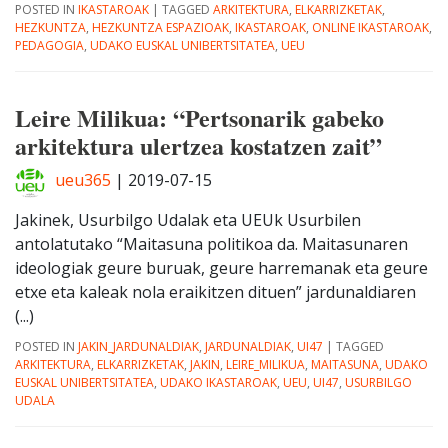
POSTED IN
IKASTAROAK
|
TAGGED
ARKITEKTURA
,
ELKARRIZKETAK
,
HEZKUNTZA
,
HEZKUNTZA ESPAZIOAK
,
IKASTAROAK
,
ONLINE IKASTAROAK
,
PEDAGOGIA
,
UDAKO EUSKAL UNIBERTSITATEA
,
UEU
Leire Milikua: “Pertsonarik gabeko
arkitektura ulertzea kostatzen zait”
ueu365
|
2019-07-15
Jakinek, Usurbilgo Udalak eta UEUk Usurbilen
antolatutako “Maitasuna politikoa da. Maitasunaren
ideologiak geure buruak, geure harremanak eta geure
etxe eta kaleak nola eraikitzen dituen” jardunaldiaren
(...)
POSTED IN
JAKIN_JARDUNALDIAK
,
JARDUNALDIAK
,
UI47
|
TAGGED
ARKITEKTURA
,
ELKARRIZKETAK
,
JAKIN
,
LEIRE_MILIKUA
,
MAITASUNA
,
UDAKO
EUSKAL UNIBERTSITATEA
,
UDAKO IKASTAROAK
,
UEU
,
UI47
,
USURBILGO
UDALA