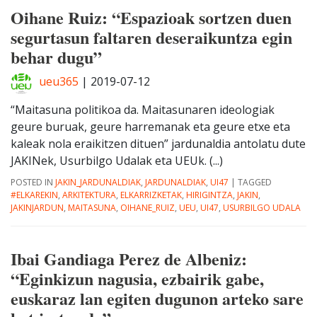
Oihane Ruiz: “Espazioak sortzen duen
segurtasun faltaren deseraikuntza egin
behar dugu”
ueu365
|
2019-07-12
“Maitasuna politikoa da. Maitasunaren ideologiak
geure buruak, geure harremanak eta geure etxe eta
kaleak nola eraikitzen dituen” jardunaldia antolatu dute
JAKINek, Usurbilgo Udalak eta UEUk. (...)
POSTED IN
JAKIN_JARDUNALDIAK
,
JARDUNALDIAK
,
UI47
|
TAGGED
#ELKAREKIN
,
ARKITEKTURA
,
ELKARRIZKETAK
,
HIRIGINTZA
,
JAKIN
,
JAKINJARDUN
,
MAITASUNA
,
OIHANE_RUIZ
,
UEU
,
UI47
,
USURBILGO UDALA
Ibai Gandiaga Perez de Albeniz:
“Eginkizun nagusia, ezbairik gabe,
euskaraz lan egiten dugunon arteko sare