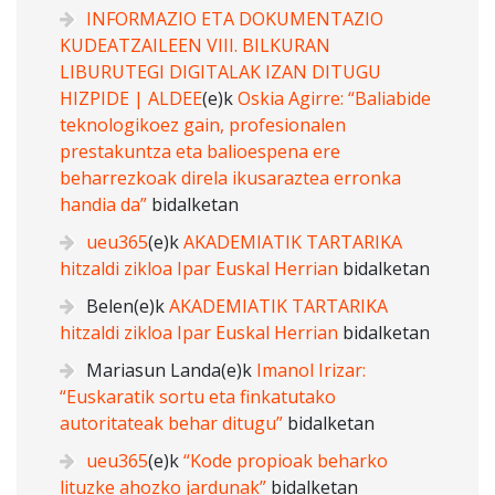
INFORMAZIO ETA DOKUMENTAZIO
KUDEATZAILEEN VIII. BILKURAN
LIBURUTEGI DIGITALAK IZAN DITUGU
HIZPIDE | ALDEE
(e)k
Oskia Agirre: “Baliabide
teknologikoez gain, profesionalen
prestakuntza eta balioespena ere
beharrezkoak direla ikusaraztea erronka
handia da”
bidalketan
ueu365
(e)k
AKADEMIATIK TARTARIKA
hitzaldi zikloa Ipar Euskal Herrian
bidalketan
Belen
(e)k
AKADEMIATIK TARTARIKA
hitzaldi zikloa Ipar Euskal Herrian
bidalketan
Mariasun Landa
(e)k
Imanol Irizar:
“Euskaratik sortu eta finkatutako
autoritateak behar ditugu”
bidalketan
ueu365
(e)k
“Kode propioak beharko
lituzke ahozko jardunak”
bidalketan