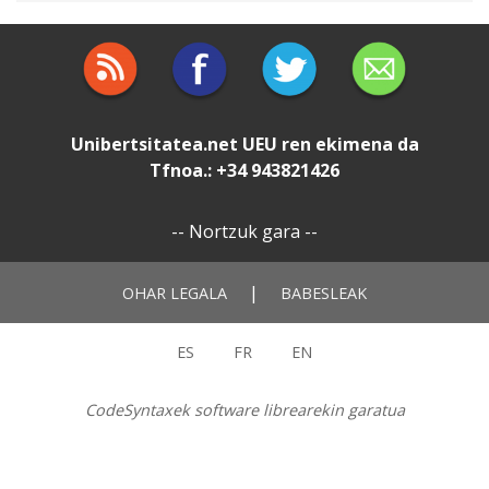
Unibertsitatea.net
UEU
ren ekimena da
Tfnoa.: +34 943821426
--
Nortzuk gara
--
|
OHAR LEGALA
BABESLEAK
ES
FR
EN
CodeSyntaxek software librearekin garatua