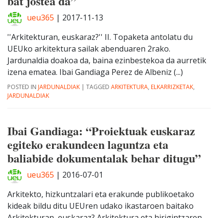
bat jostea da”
ueu365
|
2017-11-13
''Arkitekturan, euskaraz?'' II. Topaketa antolatu du
UEUko arkitektura sailak abenduaren 2rako.
Jardunaldia doakoa da, baina ezinbestekoa da aurretik
izena ematea. Ibai Gandiaga Perez de Albeniz (...)
POSTED IN
JARDUNALDIAK
|
TAGGED
ARKITEKTURA
,
ELKARRIZKETAK
,
JARDUNALDIAK
Ibai Gandiaga: “Proiektuak euskaraz
egiteko erakundeen laguntza eta
baliabide dokumentalak behar ditugu”
ueu365
|
2016-07-01
Arkitekto, hizkuntzalari eta erakunde publikoetako
kideak bildu ditu UEUren udako ikastaroen baitako
Arkitekturan, euskaraz? Arkitektura eta hirigintzaren