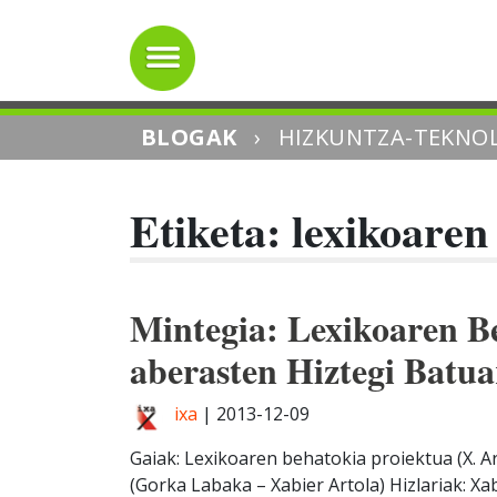
BLOGAK
›
HIZKUNTZA-TEKNOL
Etiketa: lexikoaren
Mintegia: Lexikoaren B
aberasten Hiztegi Batua
ixa
|
2013-12-09
Gaiak: Lexikoaren behatokia proiektua (X. 
(Gorka Labaka – Xabier Artola) Hizlariak: X