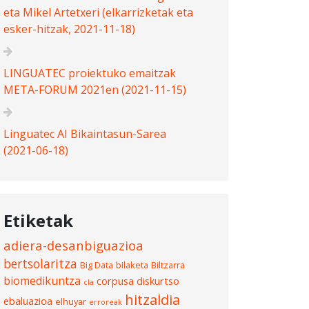
eta Mikel Artetxeri (elkarrizketak eta
esker-hitzak, 2021-11-18)
LINGUATEC proiektuko emaitzak
META-FORUM 2021en (2021-11-15)
Linguatec AI Bikaintasun-Sarea
(2021-06-18)
Etiketak
adiera-desanbiguazioa
bertsolaritza
Big Data
bilaketa
Biltzarra
biomedikuntza
corpusa
diskurtso
cla
hitzaldia
ebaluazioa
elhuyar
erroreak