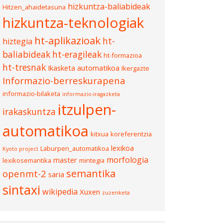
hizkuntza-baliabideak
Hitzen_ahaidetasuna
hizkuntza-teknologiak
ht-aplikazioak
ht-
hiztegia
baliabideak
ht-eragileak
ht-formazioa
ht-tresnak
Ikasketa automatikoa
Ikergazte
Informazio-berreskurapena
informazio-bilaketa
informazio-iragazketa
itzulpen-
irakaskuntza
automatikoa
kitxua
koreferentzia
lexikoa
Laburpen_automatikoa
Kyoto project
morfologia
master
lexikosemantika
mintegia
semantika
openmt-2
saria
sintaxi
wikipedia
Xuxen
zuzenketa