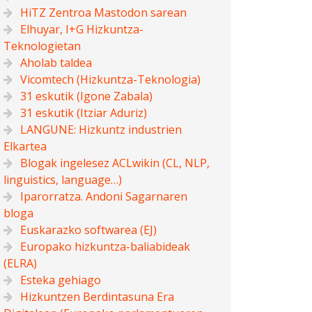
HiTZ Zentroa Mastodon sarean
Elhuyar, I+G Hizkuntza-
Teknologietan
Aholab taldea
Vicomtech (Hizkuntza-Teknologia)
31 eskutik (Igone Zabala)
31 eskutik (Itziar Aduriz)
LANGUNE: Hizkuntz industrien
Elkartea
Blogak ingelesez ACLwikin (CL, NLP,
linguistics, language…)
Iparorratza. Andoni Sagarnaren
bloga
Euskarazko softwarea (EJ)
Europako hizkuntza-baliabideak
(ELRA)
Esteka gehiago
Hizkuntzen Berdintasuna Era