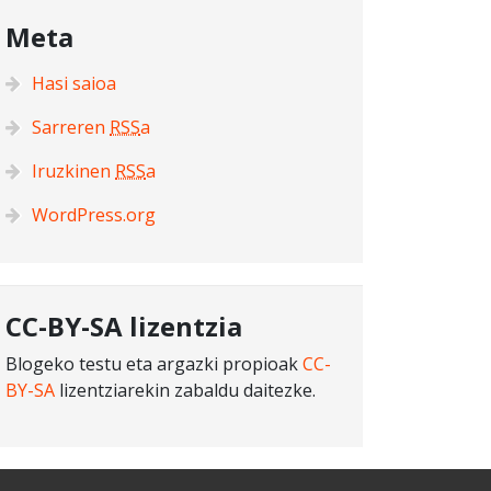
Meta
Hasi saioa
Sarreren
RSS
a
Iruzkinen
RSS
a
WordPress.org
CC-BY-SA lizentzia
Blogeko testu eta argazki propioak
CC-
BY-SA
lizentziarekin zabaldu daitezke.