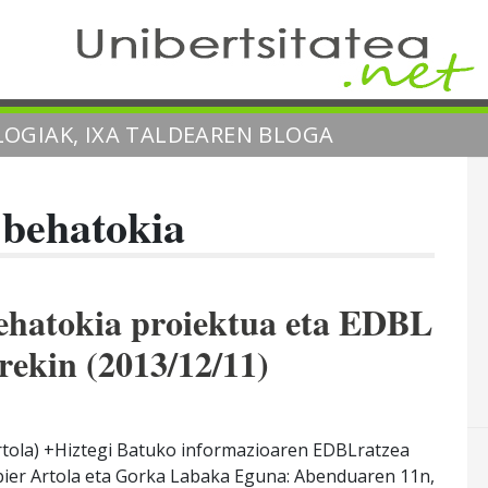
OGIAK, IXA TALDEAREN BLOGA
 behatokia
ehatokia proiektua eta EDBL
rekin (2013/12/11)
Artola) +Hiztegi Batuko informazioaren EDBLratzea
abier Artola eta Gorka Labaka Eguna: Abenduaren 11n,