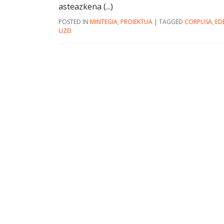
asteazkena (...)
POSTED IN
MINTEGIA
,
PROIEKTUA
|
TAGGED
CORPUSA
,
ED
UZEI