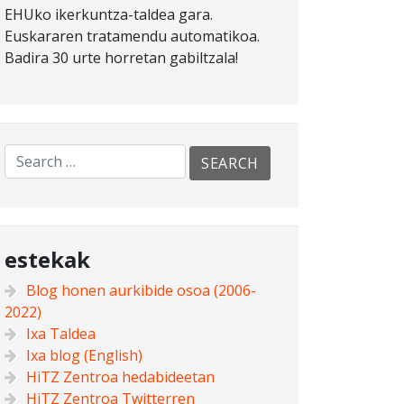
EHUko ikerkuntza-taldea gara.
Euskararen tratamendu automatikoa.
Badira 30 urte horretan gabiltzala!
estekak
Blog honen aurkibide osoa (2006-
2022)
Ixa Taldea
Ixa blog (English)
HiTZ Zentroa hedabideetan
HiTZ Zentroa Twitterren