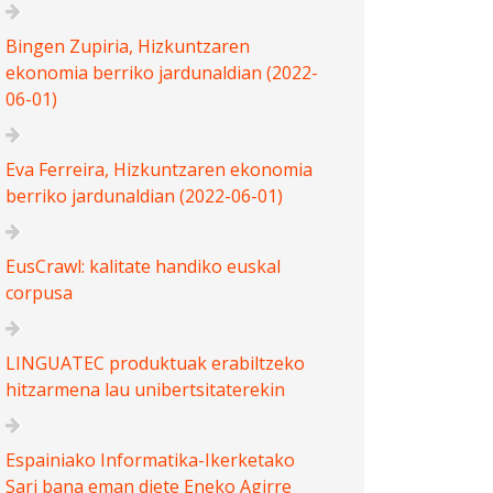
Bingen Zupiria, Hizkuntzaren
ekonomia berriko jardunaldian (2022-
06-01)
Eva Ferreira, Hizkuntzaren ekonomia
berriko jardunaldian (2022-06-01)
EusCrawl: kalitate handiko euskal
corpusa
LINGUATEC produktuak erabiltzeko
hitzarmena lau unibertsitaterekin
Espainiako Informatika-Ikerketako
Sari bana eman diete Eneko Agirre