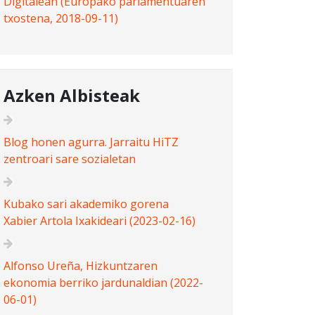
Digitalean (Europako parlamentuaren
txostena, 2018-09-11)
Azken Albisteak
Blog honen agurra. Jarraitu HiTZ
zentroari sare sozialetan
Kubako sari akademiko gorena
Xabier Artola Ixakideari (2023-02-16)
Alfonso Ureña, Hizkuntzaren
ekonomia berriko jardunaldian (2022-
06-01)