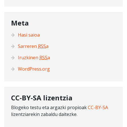
Meta
Hasi saioa
Sarreren
RSS
a
Iruzkinen
RSS
a
WordPress.org
CC-BY-SA lizentzia
Blogeko testu eta argazki propioak
CC-BY-SA
lizentziarekin zabaldu daitezke.