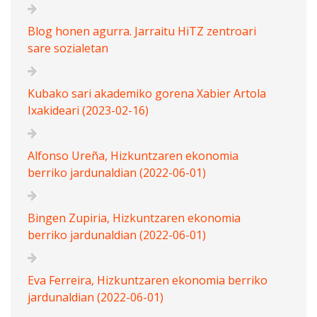
Blog honen agurra. Jarraitu HiTZ zentroari
sare sozialetan
Kubako sari akademiko gorena Xabier Artola
Ixakideari (2023-02-16)
Alfonso Ureña, Hizkuntzaren ekonomia
berriko jardunaldian (2022-06-01)
Bingen Zupiria, Hizkuntzaren ekonomia
berriko jardunaldian (2022-06-01)
Eva Ferreira, Hizkuntzaren ekonomia berriko
jardunaldian (2022-06-01)