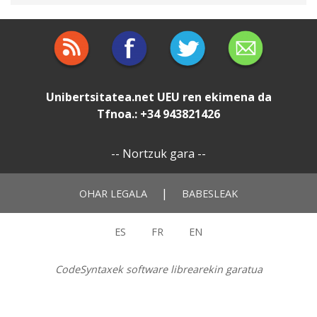
Unibertsitatea.net
UEU
ren ekimena da
Tfnoa.: +34 943821426
--
Nortzuk gara
--
|
OHAR LEGALA
BABESLEAK
ES
FR
EN
CodeSyntaxek software librearekin garatua