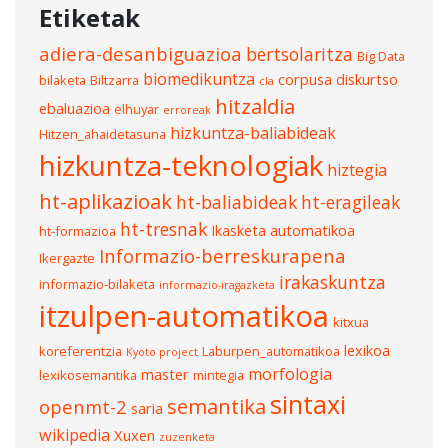
Etiketak
adiera-desanbiguazioa
bertsolaritza
Big Data
biomedikuntza
corpusa
diskurtso
bilaketa
Biltzarra
cla
hitzaldia
ebaluazioa
elhuyar
erroreak
hizkuntza-baliabideak
Hitzen_ahaidetasuna
hizkuntza-teknologiak
hiztegia
ht-aplikazioak
ht-baliabideak
ht-eragileak
ht-tresnak
Ikasketa automatikoa
ht-formazioa
Informazio-berreskurapena
Ikergazte
irakaskuntza
informazio-bilaketa
informazio-iragazketa
itzulpen-automatikoa
kitxua
lexikoa
koreferentzia
Laburpen_automatikoa
Kyoto project
morfologia
master
lexikosemantika
mintegia
sintaxi
semantika
openmt-2
saria
wikipedia
Xuxen
zuzenketa