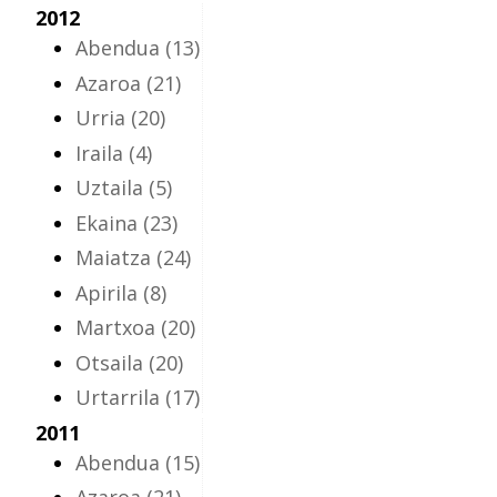
2012
Abendua
(13)
Azaroa
(21)
Urria
(20)
Iraila
(4)
Uztaila
(5)
Ekaina
(23)
Maiatza
(24)
Apirila
(8)
Martxoa
(20)
Otsaila
(20)
Urtarrila
(17)
2011
Abendua
(15)