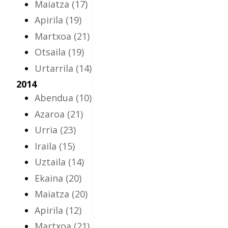
Maiatza
(17)
Apirila
(19)
Martxoa
(21)
Otsaila
(19)
Urtarrila
(14)
2014
Abendua
(10)
Azaroa
(21)
Urria
(23)
Iraila
(15)
Uztaila
(14)
Ekaina
(20)
Maiatza
(20)
Apirila
(12)
Martxoa
(21)