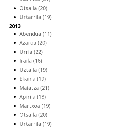
Otsaila
(20)
Urtarrila
(19)
2013
Abendua
(11)
Azaroa
(20)
Urria
(22)
Iraila
(16)
Uztaila
(19)
Ekaina
(19)
Maiatza
(21)
Apirila
(18)
Martxoa
(19)
Otsaila
(20)
Urtarrila
(19)