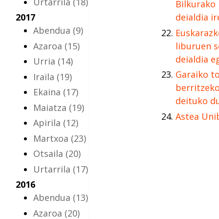
Urtarrila
(18)
Bilkurako
2017
deialdia ir
Abendua
(9)
Euskarazk
Azaroa
(15)
liburuen 
deialdia 
Urria
(14)
Garaiko t
Iraila
(19)
berritzek
Ekaina
(17)
deituko d
Maiatza
(19)
Astea Uni
Apirila
(12)
Martxoa
(23)
Otsaila
(20)
Urtarrila
(17)
2016
Abendua
(13)
Azaroa
(20)