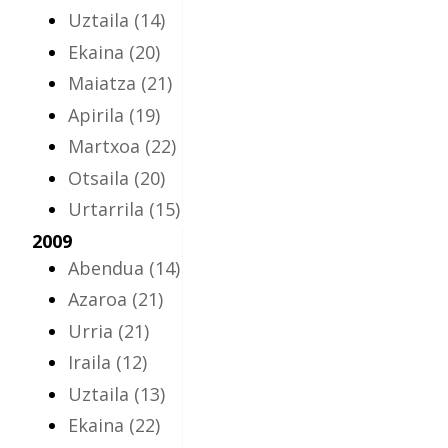
Uztaila
(14)
Ekaina
(20)
Maiatza
(21)
Apirila
(19)
Martxoa
(22)
Otsaila
(20)
Urtarrila
(15)
2009
Abendua
(14)
Azaroa
(21)
Urria
(21)
Iraila
(12)
Uztaila
(13)
Ekaina
(22)