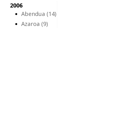
2006
Abendua
(14)
Azaroa
(9)