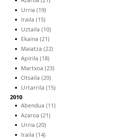
Azaroa
(21)
Urria
(19)
Iraila
(15)
Uztaila
(10)
Ekaina
(21)
Maiatza
(22)
Apirila
(18)
Martxoa
(23)
Otsaila
(20)
Urtarrila
(15)
2010
Abendua
(11)
Azaroa
(21)
Urria
(20)
Iraila
(14)