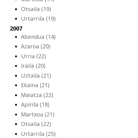
Otsaila
(19)
Urtarrila
(19)
2007
Abendua
(14)
Azaroa
(20)
Urria
(22)
Iraila
(20)
Uztaila
(21)
Ekaina
(21)
Maiatza
(22)
Apirila
(18)
Martxoa
(21)
Otsaila
(22)
Urtarrila
(25)