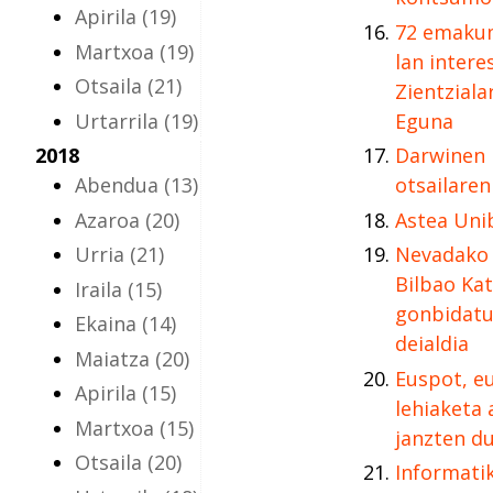
Apirila
(19)
72 emakume
Martxoa
(19)
lan inter
Otsaila
(21)
Zientziala
Urtarrila
(19)
Eguna
2018
Darwinen 
Abendua
(13)
otsailaren
Azaroa
(20)
Astea Uni
Urria
(21)
Nevadako 
Bilbao Kat
Iraila
(15)
gonbidatu
Ekaina
(14)
deialdia
Maiatza
(20)
Euspot, e
Apirila
(15)
lehiaketa 
Martxoa
(15)
janzten d
Otsaila
(20)
Informatik