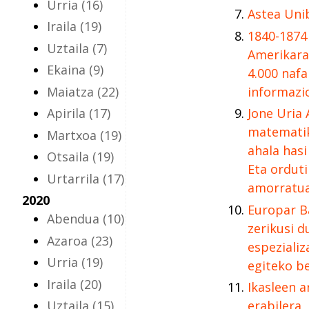
Urria
(16)
Astea Uni
Iraila
(19)
1840-1874
Uztaila
(7)
Amerikara
Ekaina
(9)
4.000 naf
Maiatza
(22)
informazi
Apirila
(17)
Jone Uria 
matematik
Martxoa
(19)
ahala hasi
Otsaila
(19)
Eta ordut
Urtarrila
(17)
amorratua
2020
Europar B
Abendua
(10)
zerikusi d
Azaroa
(23)
espezializ
Urria
(19)
egiteko b
Iraila
(20)
Ikasleen a
Uztaila
(15)
erabilera,