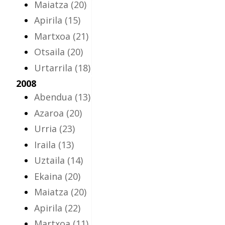
Maiatza
(20)
Apirila
(15)
Martxoa
(21)
Otsaila
(20)
Urtarrila
(18)
2008
Abendua
(13)
Azaroa
(20)
Urria
(23)
Iraila
(13)
Uztaila
(14)
Ekaina
(20)
Maiatza
(20)
Apirila
(22)
Martxoa
(11)