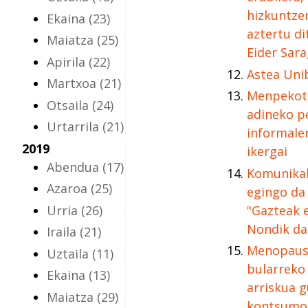
hizkuntzen
Ekaina
(23)
aztertu d
Maiatza
(25)
Eider Sar
Apirila
(22)
Astea Uni
Martxoa
(21)
Menpekot
Otsaila
(24)
adineko p
Urtarrila
(21)
informalen
2019
ikergai
Abendua
(17)
Komunikal
Azaroa
(25)
egingo da 
Urria
(26)
"Gazteak e
Nondik da
Iraila
(21)
Menopausi
Uztaila
(11)
bularreko
Ekaina
(13)
arriskua g
Maiatza
(29)
kontsumo