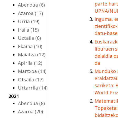
parte har
Abendua
(6)
UPNA/NU
Azaroa
(17)
Inguma, e
Urria
(19)
zientifiko
Iraila
(15)
datu-base
Uztaila
(6)
Euskarazk
Ekaina
(10)
liburuen 
Maiatza
(12)
deialdia o
Apirila
(12)
da
Martxoa
(14)
Munduko s
eraldatza
Otsaila
(17)
sariketa: 
Urtarrila
(14)
World Pri
2021
Matematik
Abendua
(8)
Topaketa:
Azaroa
(20)
bidaltzeko