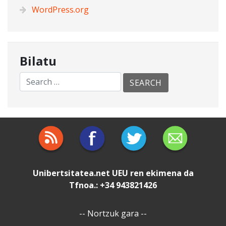
WordPress.org
Bilatu
Unibertsitatea.net
UEU
ren ekimena da
Tfnoa.: +34 943821426
--
Nortzuk gara
--