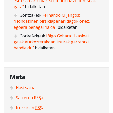
estresa barru bakea bihurtuaz zoriontsuak
gara”
bidalketan
Gontzal
(e)k
Fernando Mijangos:
“Hondakinen birziklapenari dagokionez,
egoera penagarria da”
bidalketan
GorkaAzk
(e)k
Iñigo Gebara: “Ikasleei
gaiak aurkezterakoan itxurak garrantzi
handia du”
bidalketan
Meta
Hasi saioa
Sarreren
RSS
a
Iruzkinen
RSS
a