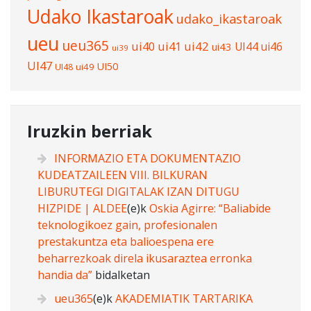
Udako Ikastaroak
udako_ikastaroak
ueu
ueu365
ui40
ui41
ui42
UI44
ui46
ui43
ui39
UI47
UI50
ui49
UI48
Iruzkin berriak
INFORMAZIO ETA DOKUMENTAZIO
KUDEATZAILEEN VIII. BILKURAN
LIBURUTEGI DIGITALAK IZAN DITUGU
HIZPIDE | ALDEE
(e)k
Oskia Agirre: “Baliabide
teknologikoez gain, profesionalen
prestakuntza eta balioespena ere
beharrezkoak direla ikusaraztea erronka
handia da”
bidalketan
ueu365
(e)k
AKADEMIATIK TARTARIKA