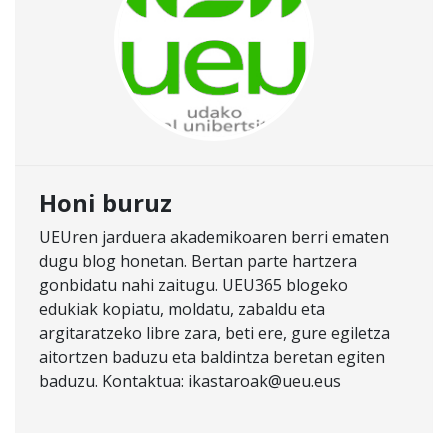
Honi buruz
UEUren jarduera akademikoaren berri ematen
dugu blog honetan. Bertan parte hartzera
gonbidatu nahi zaitugu. UEU365 blogeko
edukiak kopiatu, moldatu, zabaldu eta
argitaratzeko libre zara, beti ere, gure egiletza
aitortzen baduzu eta baldintza beretan egiten
baduzu. Kontaktua: ikastaroak@ueu.eus