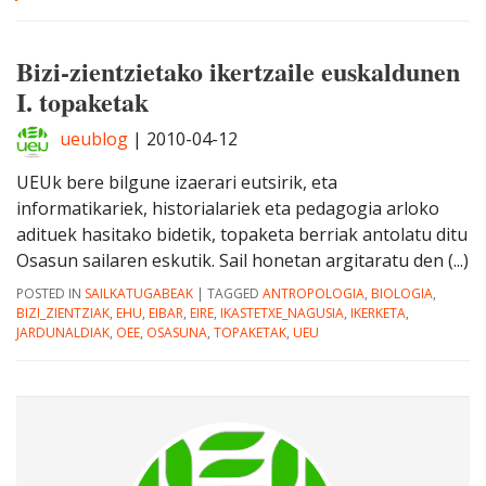
Bizi-zientzietako ikertzaile euskaldunen
I. topaketak
ueublog
|
2010-04-12
UEUk bere bilgune izaerari eutsirik, eta
informatikariek, historialariek eta pedagogia arloko
adituek hasitako bidetik, topaketa berriak antolatu ditu
Osasun sailaren eskutik. Sail honetan argitaratu den (...)
POSTED IN
SAILKATUGABEAK
|
TAGGED
ANTROPOLOGIA
,
BIOLOGIA
,
BIZI_ZIENTZIAK
,
EHU
,
EIBAR
,
EIRE
,
IKASTETXE_NAGUSIA
,
IKERKETA
,
JARDUNALDIAK
,
OEE
,
OSASUNA
,
TOPAKETAK
,
UEU