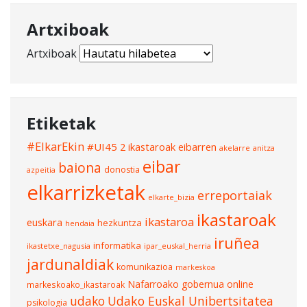
Artxiboak
Artxiboak
Etiketak
#ElkarEkin
#UI45
2 ikastaroak eibarren
akelarre
anitza
eibar
baiona
donostia
azpeitia
elkarrizketak
erreportaiak
elkarte_bizia
ikastaroak
ikastaroa
euskara
hezkuntza
hendaia
iruñea
informatika
ikastetxe_nagusia
ipar_euskal_herria
jardunaldiak
komunikazioa
markeskoa
Nafarroako gobernua
online
markeskoako_ikastaroak
udako
Udako Euskal Unibertsitatea
psikologia