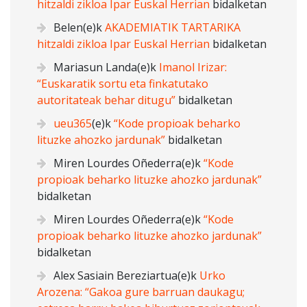
hitzaldi zikloa Ipar Euskal Herrian
bidalketan
Belen
(e)k
AKADEMIATIK TARTARIKA
hitzaldi zikloa Ipar Euskal Herrian
bidalketan
Mariasun Landa
(e)k
Imanol Irizar:
“Euskaratik sortu eta finkatutako
autoritateak behar ditugu”
bidalketan
ueu365
(e)k
“Kode propioak beharko
lituzke ahozko jardunak”
bidalketan
Miren Lourdes Oñederra
(e)k
“Kode
propioak beharko lituzke ahozko jardunak”
bidalketan
Miren Lourdes Oñederra
(e)k
“Kode
propioak beharko lituzke ahozko jardunak”
bidalketan
Alex Sasiain Bereziartua
(e)k
Urko
Arozena: “Gakoa gure barruan daukagu;