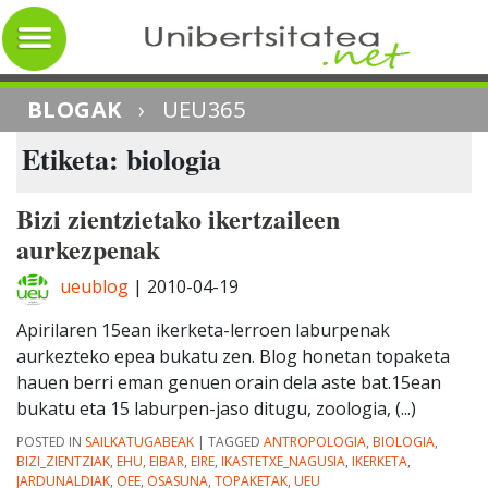
BLOGAK
›
UEU365
Etiketa: biologia
Bizi zientzietako ikertzaileen
aurkezpenak
ueublog
|
2010-04-19
Apirilaren 15ean ikerketa-lerroen laburpenak
aurkezteko epea bukatu zen. Blog honetan topaketa
hauen berri eman genuen orain dela aste bat.15ean
bukatu eta 15 laburpen-jaso ditugu, zoologia, (...)
POSTED IN
SAILKATUGABEAK
|
TAGGED
ANTROPOLOGIA
,
BIOLOGIA
,
BIZI_ZIENTZIAK
,
EHU
,
EIBAR
,
EIRE
,
IKASTETXE_NAGUSIA
,
IKERKETA
,
JARDUNALDIAK
,
OEE
,
OSASUNA
,
TOPAKETAK
,
UEU