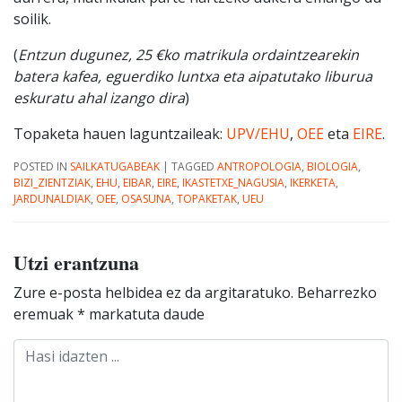
soilik.
(
Entzun dugunez, 25 €ko matrikula ordaintzearekin
batera kafea, eguerdiko luntxa eta aipatutako liburua
eskuratu ahal izango dira
)
Topaketa hauen laguntzaileak:
UPV/EHU
,
OEE
eta
EIRE
.
POSTED IN
SAILKATUGABEAK
|
TAGGED
ANTROPOLOGIA
,
BIOLOGIA
,
BIZI_ZIENTZIAK
,
EHU
,
EIBAR
,
EIRE
,
IKASTETXE_NAGUSIA
,
IKERKETA
,
JARDUNALDIAK
,
OEE
,
OSASUNA
,
TOPAKETAK
,
UEU
Utzi erantzuna
Zure e-posta helbidea ez da argitaratuko.
Beharrezko
eremuak
*
markatuta daude