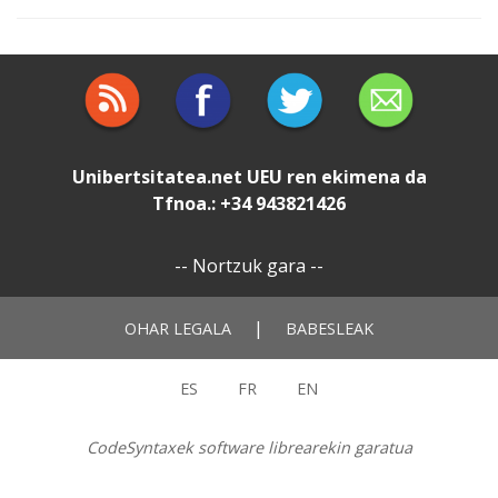
Unibertsitatea.net
UEU
ren ekimena da
Tfnoa.: +34 943821426
--
Nortzuk gara
--
|
OHAR LEGALA
BABESLEAK
ES
FR
EN
CodeSyntaxek software librearekin garatua