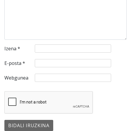
Izena
*
E-posta
*
Webgunea