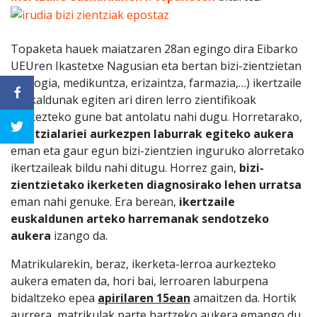
Topaketa hauek maiatzaren 28an egingo dira Eibarko
UEUren Ikastetxe Nagusian eta bertan bizi-zientzietan
(biologia, medikuntza, erizaintza, farmazia,…) ikertzaile
euskaldunak egiten ari diren lerro zientifikoak
aurkezteko gune bat antolatu nahi dugu. Horretarako,
zientzialariei aurkezpen laburrak egiteko aukera
eman eta gaur egun bizi-zientzien inguruko alorretako
ikertzaileak bildu nahi ditugu. Horrez gain,
bizi-
zientzietako ikerketen diagnosirako lehen urratsa
eman nahi genuke. Era berean,
ikertzaile
euskaldunen arteko harremanak sendotzeko
aukera
izango da.
Matrikularekin, beraz, ikerketa-lerroa aurkezteko
aukera ematen da, hori bai, lerroaren laburpena
bidaltzeko epea
apirilaren 15ean
amaitzen da. Hortik
aurrera, matrikulak parte hartzeko aukera emango du