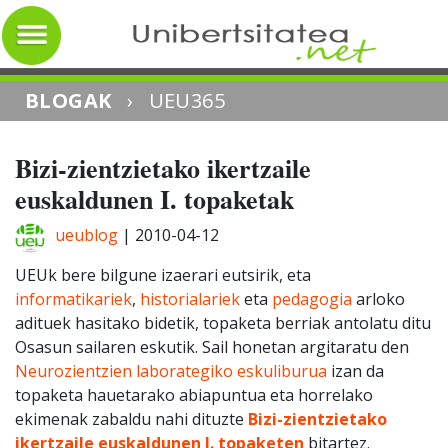
BLOGAK
›
UEU365
Bizi-zientzietako ikertzaile
euskaldunen I. topaketak
ueublog
|
2010-04-12
UEUk bere bilgune izaerari eutsirik, eta
informatikariek
,
historialariek
eta
pedagogia
arloko
adituek hasitako bidetik, topaketa berriak antolatu ditu
Osasun sailaren eskutik. Sail honetan argitaratu den
Neurozientzien laborategiko eskuliburua
izan da
topaketa hauetarako abiapuntua eta horrelako
ekimenak zabaldu nahi dituzte
Bizi-zientzietako
ikertzaile euskaldunen I. topaketen
bitartez.