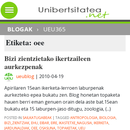
BLOGAK
›
UEU365
Etiketa: oee
Bizi zientzietako ikertzaileen
aurkezpenak
ueublog
|
2010-04-19
Apirilaren 15ean ikerketa-lerroen laburpenak
aurkezteko epea bukatu zen. Blog honetan topaketa
hauen berri eman genuen orain dela aste bat.15ean
bukatu eta 15 laburpen-jaso ditugu, zoologia, (...)
POSTED IN
SAILKATUGABEAK
|
TAGGED
ANTROPOLOGIA
,
BIOLOGIA
,
BIZI_ZIENTZIAK
,
EHU
,
EIBAR
,
EIRE
,
IKASTETXE_NAGUSIA
,
IKERKETA
,
JARDUNALDIAK
,
OEE
,
OSASUNA
,
TOPAKETAK
,
UEU