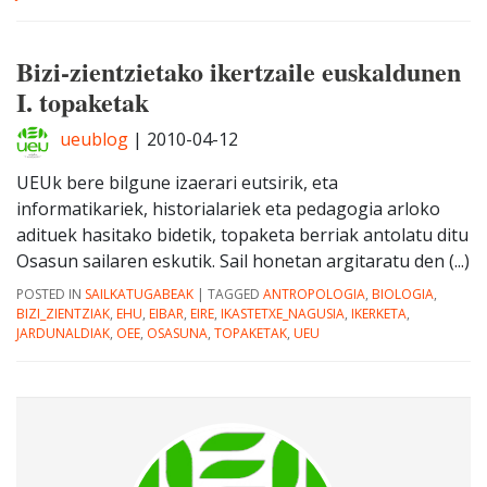
Bizi-zientzietako ikertzaile euskaldunen
I. topaketak
ueublog
|
2010-04-12
UEUk bere bilgune izaerari eutsirik, eta
informatikariek, historialariek eta pedagogia arloko
adituek hasitako bidetik, topaketa berriak antolatu ditu
Osasun sailaren eskutik. Sail honetan argitaratu den (...)
POSTED IN
SAILKATUGABEAK
|
TAGGED
ANTROPOLOGIA
,
BIOLOGIA
,
BIZI_ZIENTZIAK
,
EHU
,
EIBAR
,
EIRE
,
IKASTETXE_NAGUSIA
,
IKERKETA
,
JARDUNALDIAK
,
OEE
,
OSASUNA
,
TOPAKETAK
,
UEU