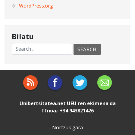
WordPress.org
Bilatu
Unibertsitatea.net
UEU
ren ekimena da
Tfnoa.: +34 943821426
--
Nortzuk gara
--