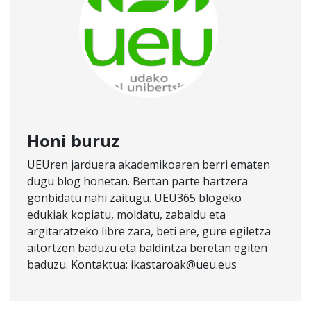
Honi buruz
UEUren jarduera akademikoaren berri ematen
dugu blog honetan. Bertan parte hartzera
gonbidatu nahi zaitugu. UEU365 blogeko
edukiak kopiatu, moldatu, zabaldu eta
argitaratzeko libre zara, beti ere, gure egiletza
aitortzen baduzu eta baldintza beretan egiten
baduzu. Kontaktua: ikastaroak@ueu.eus