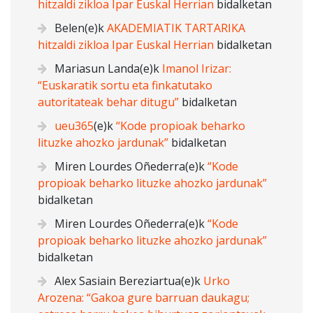
hitzaldi zikloa Ipar Euskal Herrian
bidalketan
Belen
(e)k
AKADEMIATIK TARTARIKA
hitzaldi zikloa Ipar Euskal Herrian
bidalketan
Mariasun Landa
(e)k
Imanol Irizar:
“Euskaratik sortu eta finkatutako
autoritateak behar ditugu”
bidalketan
ueu365
(e)k
“Kode propioak beharko
lituzke ahozko jardunak”
bidalketan
Miren Lourdes Oñederra
(e)k
“Kode
propioak beharko lituzke ahozko jardunak”
bidalketan
Miren Lourdes Oñederra
(e)k
“Kode
propioak beharko lituzke ahozko jardunak”
bidalketan
Alex Sasiain Bereziartua
(e)k
Urko
Arozena: “Gakoa gure barruan daukagu;