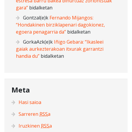
estresa barru bakea bihurtuaz zoriontsuak
gara”
bidalketan
Gontzal
(e)k
Fernando Mijangos:
“Hondakinen birziklapenari dagokionez,
egoera penagarria da”
bidalketan
GorkaAzk
(e)k
Iñigo Gebara: “Ikasleei
gaiak aurkezterakoan itxurak garrantzi
handia du”
bidalketan
Meta
Hasi saioa
Sarreren
RSS
a
Iruzkinen
RSS
a