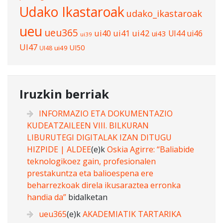
Udako Ikastaroak
udako_ikastaroak
ueu
ueu365
ui40
ui41
ui42
UI44
ui46
ui43
ui39
UI47
UI50
ui49
UI48
Iruzkin berriak
INFORMAZIO ETA DOKUMENTAZIO
KUDEATZAILEEN VIII. BILKURAN
LIBURUTEGI DIGITALAK IZAN DITUGU
HIZPIDE | ALDEE
(e)k
Oskia Agirre: “Baliabide
teknologikoez gain, profesionalen
prestakuntza eta balioespena ere
beharrezkoak direla ikusaraztea erronka
handia da”
bidalketan
ueu365
(e)k
AKADEMIATIK TARTARIKA