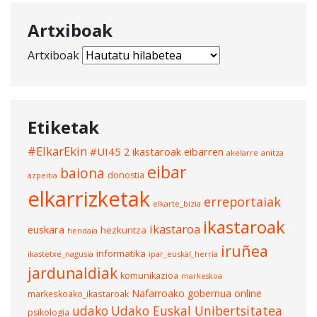
Artxiboak
Artxiboak
Etiketak
#ElkarEkin
#UI45
2 ikastaroak eibarren
akelarre
anitza
eibar
baiona
donostia
azpeitia
elkarrizketak
erreportaiak
elkarte_bizia
ikastaroak
ikastaroa
euskara
hezkuntza
hendaia
iruñea
informatika
ikastetxe_nagusia
ipar_euskal_herria
jardunaldiak
komunikazioa
markeskoa
Nafarroako gobernua
online
markeskoako_ikastaroak
udako
Udako Euskal Unibertsitatea
psikologia