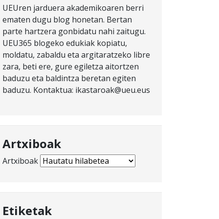
UEUren jarduera akademikoaren berri
ematen dugu blog honetan. Bertan
parte hartzera gonbidatu nahi zaitugu.
UEU365 blogeko edukiak kopiatu,
moldatu, zabaldu eta argitaratzeko libre
zara, beti ere, gure egiletza aitortzen
baduzu eta baldintza beretan egiten
baduzu. Kontaktua: ikastaroak@ueu.eus
Artxiboak
Artxiboak
Etiketak