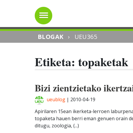
BLOGAK
›
UEU365
Etiketa: topaketak
Bizi zientzietako ikertz
ueublog
|
2010-04-19
Apirilaren 15ean ikerketa-lerroen laburpe
topaketa hauen berri eman genuen orain de
ditugu, zoologia, (...)