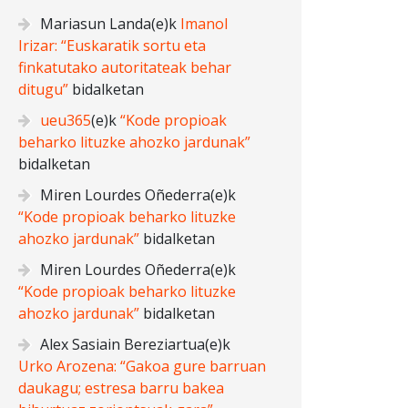
Mariasun Landa
(e)k
Imanol
Irizar: “Euskaratik sortu eta
finkatutako autoritateak behar
ditugu”
bidalketan
ueu365
(e)k
“Kode propioak
beharko lituzke ahozko jardunak”
bidalketan
Miren Lourdes Oñederra
(e)k
“Kode propioak beharko lituzke
ahozko jardunak”
bidalketan
Miren Lourdes Oñederra
(e)k
“Kode propioak beharko lituzke
ahozko jardunak”
bidalketan
Alex Sasiain Bereziartua
(e)k
Urko Arozena: “Gakoa gure barruan
daukagu; estresa barru bakea