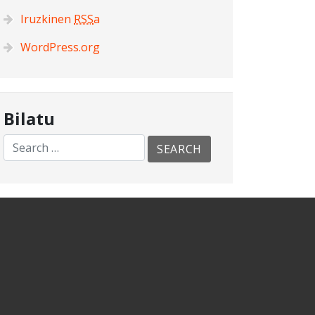
Iruzkinen
RSS
a
WordPress.org
Bilatu