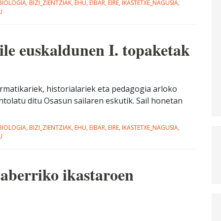
BIOLOGIA
,
BIZI_ZIENTZIAK
,
EHU
,
EIBAR
,
EIRE
,
IKASTETXE_NAGUSIA
,
U
aile euskaldunen I. topaketak
ormatikariek, historialariek eta pedagogia arloko
ntolatu ditu Osasun sailaren eskutik. Sail honetan
BIOLOGIA
,
BIZI_ZIENTZIAK
,
EHU
,
EIBAR
,
EIRE
,
IKASTETXE_NAGUSIA
,
U
aberriko ikastaroen