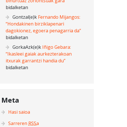
bihurtuaz zoriontsuak gara”
bidalketan
Gontzal
(e)k
Fernando Mijangos:
“Hondakinen birziklapenari
dagokionez, egoera penagarria da”
bidalketan
GorkaAzk
(e)k
Iñigo Gebara:
“Ikasleei gaiak aurkezterakoan
itxurak garrantzi handia du”
bidalketan
Meta
Hasi saioa
Sarreren
RSS
a