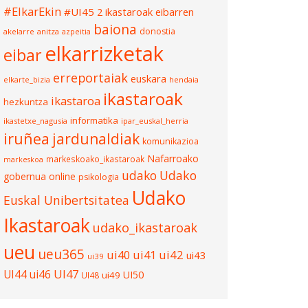
#ElkarEkin
#UI45
2 ikastaroak eibarren
baiona
donostia
akelarre
anitza
azpeitia
elkarrizketak
eibar
erreportaiak
euskara
elkarte_bizia
hendaia
ikastaroak
ikastaroa
hezkuntza
informatika
ikastetxe_nagusia
ipar_euskal_herria
iruñea
jardunaldiak
komunikazioa
Nafarroako
markeskoako_ikastaroak
markeskoa
udako
Udako
gobernua
online
psikologia
Udako
Euskal Unibertsitatea
Ikastaroak
udako_ikastaroak
ueu
ueu365
ui40
ui41
ui42
ui43
ui39
UI47
UI44
ui46
UI50
ui49
UI48