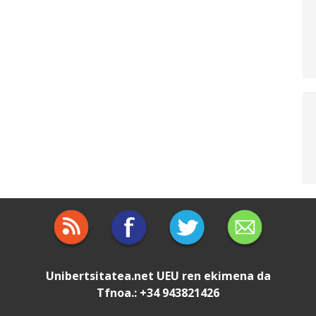
Unibertsitatea.net
UEU
ren ekimena da
Tfnoa.: +34 943821426