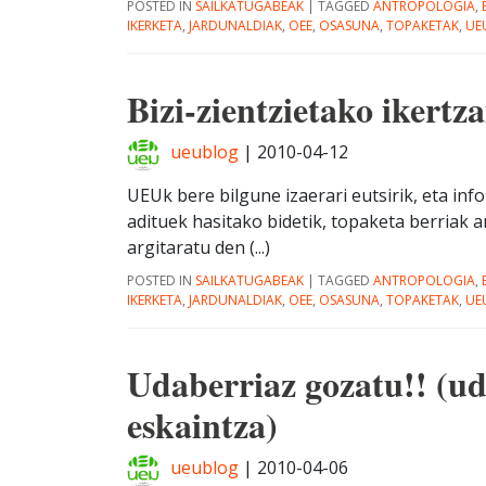
POSTED IN
SAILKATUGABEAK
|
TAGGED
ANTROPOLOGIA
,
IKERKETA
,
JARDUNALDIAK
,
OEE
,
OSASUNA
,
TOPAKETAK
,
UE
Bizi-zientzietako ikertz
ueublog
|
2010-04-12
UEUk bere bilgune izaerari eutsirik, eta inf
adituek hasitako bidetik, topaketa berriak a
argitaratu den (...)
POSTED IN
SAILKATUGABEAK
|
TAGGED
ANTROPOLOGIA
,
IKERKETA
,
JARDUNALDIAK
,
OEE
,
OSASUNA
,
TOPAKETAK
,
UE
Udaberriaz gozatu!! (ud
eskaintza)
ueublog
|
2010-04-06