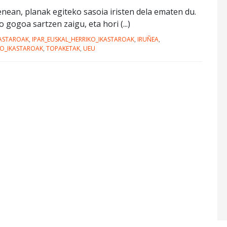
nean, planak egiteko sasoia iristen dela ematen du.
gogoa sartzen zaigu, eta hori (...)
KASTAROAK
,
IPAR_EUSKAL_HERRIKO_IKASTAROAK
,
IRUÑEA
,
O_IKASTAROAK
,
TOPAKETAK
,
UEU