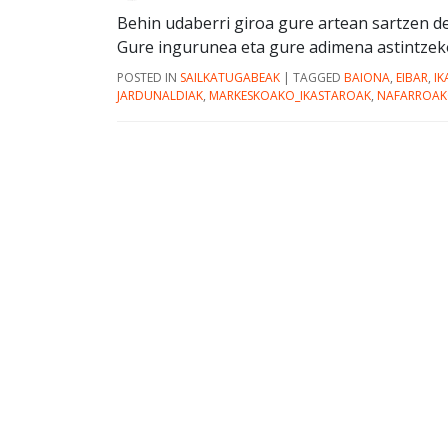
Behin udaberri giroa gure artean sartzen de
Gure ingurunea eta gure adimena astintzeko 
POSTED IN
SAILKATUGABEAK
|
TAGGED
BAIONA
,
EIBAR
,
I
JARDUNALDIAK
,
MARKESKOAKO_IKASTAROAK
,
NAFARROAK