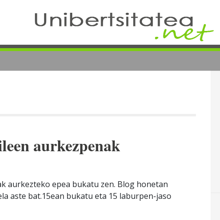
aileen aurkezpenak
nak aurkezteko epea bukatu zen. Blog honetan
la aste bat.15ean bukatu eta 15 laburpen-jaso