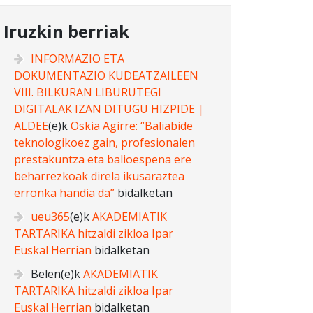
Iruzkin berriak
INFORMAZIO ETA
DOKUMENTAZIO KUDEATZAILEEN
VIII. BILKURAN LIBURUTEGI
DIGITALAK IZAN DITUGU HIZPIDE |
ALDEE
(e)k
Oskia Agirre: “Baliabide
teknologikoez gain, profesionalen
prestakuntza eta balioespena ere
beharrezkoak direla ikusaraztea
erronka handia da”
bidalketan
ueu365
(e)k
AKADEMIATIK
TARTARIKA hitzaldi zikloa Ipar
Euskal Herrian
bidalketan
Belen
(e)k
AKADEMIATIK
TARTARIKA hitzaldi zikloa Ipar
Euskal Herrian
bidalketan