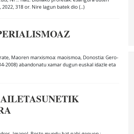
 2022, 318 or. Nire lagun batek dio (...)
PERIALISMOAZ
arate, Maoren marxismoa: maoismoa, Donostia: Gero-
934-2008) abandonatu xamar dugun euskal idazle eta
ZAILETASUNETIK
RA
ndres, Imanol, Beste mundu bat nahi genuen :