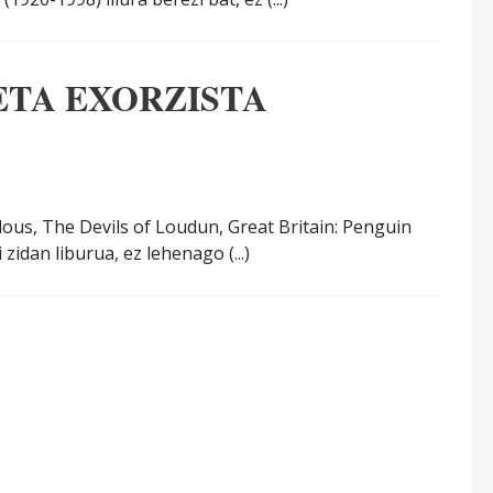
ETA EXORZISTA
us, The Devils of Loudun, Great Britain: Penguin
zidan liburua, ez lehenago (...)