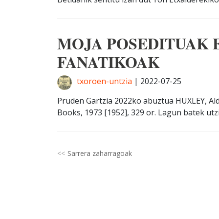
MOJA POSEDITUAK 
FANATIKOAK
txoroen-untzia
|
2022-07-25
Pruden Gartzia 2022ko abuztua HUXLEY, Aldo
Books, 1973 [1952], 329 or. Lagun batek utzi 
Sarrera zaharragoak