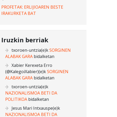
PROFETAK: ERLIJIOAREN BESTE
IRAKURKETA BAT
Iruzkin berriak
txoroen-untzia
(e)k
SORGINEN
ALABAK GARA
bidalketan
Xabier Kerexeta Erro
(@KalegoiXabier)
(e)k
SORGINEN
ALABAK GARA
bidalketan
txoroen-untzia
(e)k
NAZIONALISMOA BETI DA
POLITIKOA
bidalketan
Jesus Mari Intxauspe
(e)k
NAZIONALISMOA BETI DA