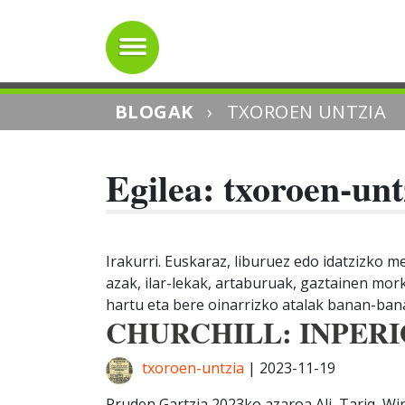
BLOGAK
›
TXOROEN UNTZIA
Egilea:
txoroen-unt
Irakurri. Euskaraz, liburuez edo idatzizko m
azak, ilar-lekak, artaburuak, gaztainen mo
hartu eta bere oinarrizko atalak banan-bana
CHURCHILL: INPER
txoroen-untzia
|
2023-11-19
Pruden Gartzia 2023ko azaroa Ali, Tariq, Win