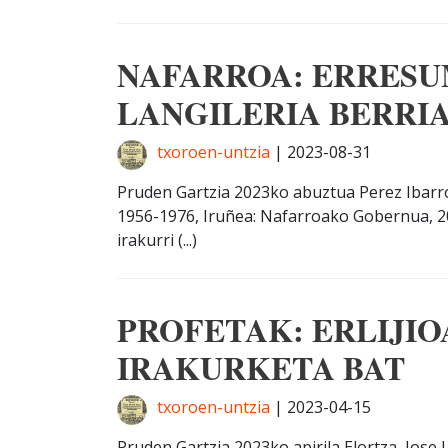
NAFARROA: ERRES
LANGILERIA BERRI
txoroen-untzia
|
2023-08-31
Pruden Gartzia 2023ko abuztua Perez Ibarrol
1956-1976, Iruñea: Nafarroako Gobernua, 20
irakurri (...)
PROFETAK: ERLIJIO
IRAKURKETA BAT
txoroen-untzia
|
2023-04-15
Pruden Gartzia 2023ko apirila Elortza, Jose 