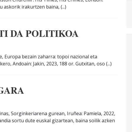
 askorik irakurtzen baina, (...)
I DA POLITIKOA
, Europa bezain zaharra: topoi nazional eta
ro, Andoain: Jakin, 2023, 188 or. Gutxitan, oso (...)
GARA
inas, Sorginkeriarena gurean, Iruñea: Pamiela, 2022,
ndia sortu dute euskal gizartean, baina soilik azken