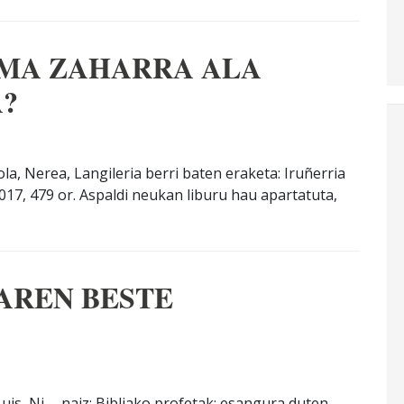
UMA ZAHARRA ALA
A?
a, Nerea, Langileria berri baten eraketa: Iruñerria
17, 479 or. Aspaldi neukan liburu hau apartatuta,
AREN BESTE
Luis, Ni … naiz: Bibliako profetak: esangura duten