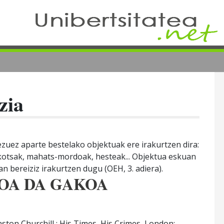
zia
ezuez aparte bestelako objektuak ere irakurtzen dira:
rkotsak, mahats-mordoak, hesteak... Objektua eskuan
n bereiziz irakurtzen dugu (OEH, 3. adiera).
IOA DA GAKOA
ston Churchill : His Times, His Crimes, London: