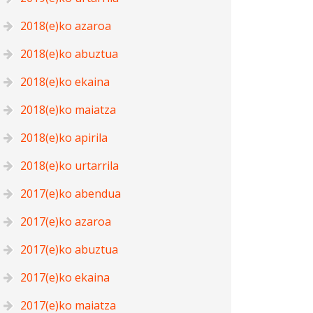
2018(e)ko azaroa
2018(e)ko abuztua
2018(e)ko ekaina
2018(e)ko maiatza
2018(e)ko apirila
2018(e)ko urtarrila
2017(e)ko abendua
2017(e)ko azaroa
2017(e)ko abuztua
2017(e)ko ekaina
2017(e)ko maiatza