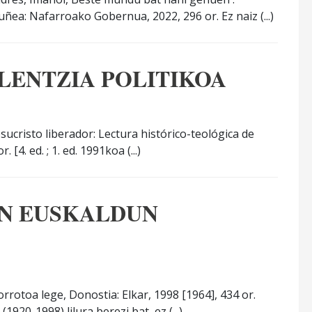
uñea: Nafarroako Gobernua, 2022, 296 or. Ez naiz (...)
LENTZIA POLITIKOA
sucristo liberador: Lectura histórico-teológica de
[4. ed. ; 1. ed. 1991koa (...)
EN EUSKALDUN
rrotoa lege, Donostia: Elkar, 1998 [1964], 434 or.
1920-1998) lilura berezi bat, ez (...)