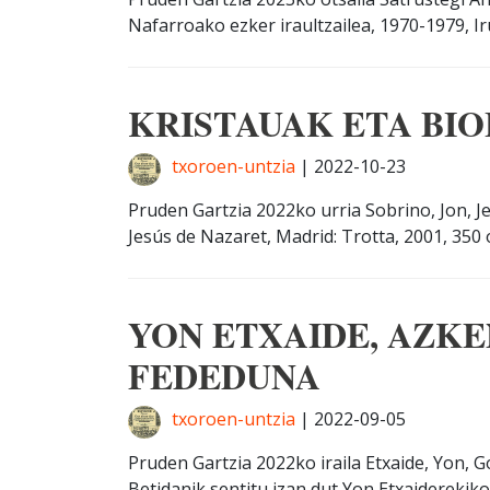
Nafarroako ezker iraultzailea, 1970-1979, Ir
KRISTAUAK ETA BIO
txoroen-untzia
|
2022-10-23
Pruden Gartzia 2022ko urria Sobrino, Jon, Je
Jesús de Nazaret, Madrid: Trotta, 2001, 350 or. 
YON ETXAIDE, AZK
FEDEDUNA
txoroen-untzia
|
2022-09-05
Pruden Gartzia 2022ko iraila Etxaide, Yon, Go
Betidanik sentitu izan dut Yon Etxaiderekiko (