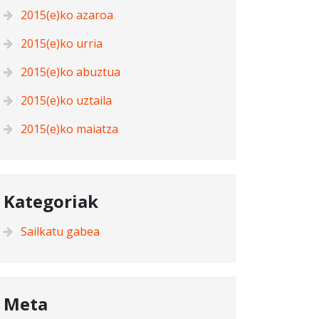
2015(e)ko azaroa
2015(e)ko urria
2015(e)ko abuztua
2015(e)ko uztaila
2015(e)ko maiatza
Kategoriak
Sailkatu gabea
Meta