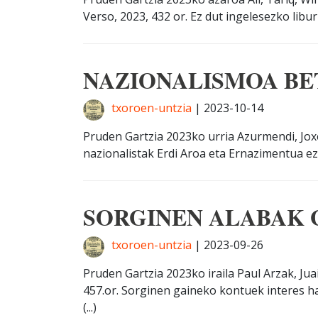
Verso, 2023, 432 or. Ez dut ingelesezko liburu
NAZIONALISMOA BET
txoroen-untzia
|
2023-10-14
Pruden Gartzia 2023ko urria Azurmendi, Joxe
nazionalistak Erdi Aroa eta Ernazimentua ezke
SORGINEN ALABAK 
txoroen-untzia
|
2023-09-26
Pruden Gartzia 2023ko iraila Paul Arzak, Jua
457.or. Sorginen gaineko kontuek interes ha
(...)