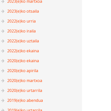
2023(e)ko martxoa
2023(e)ko otsaila
2022(e)ko urria
2022(e)ko iraila
2022(e)ko uztaila
2022(e)ko ekaina
2020(e)ko ekaina
2020(e)ko apirila
2020(e)ko martxoa
2020(e)ko urtarrila
2019(e)ko abendua
2019(e)ko urtarrila