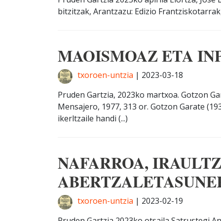
bitzitzak, Arantzazu: Edizio Frantziskotarrak,
MAOISMOAZ ETA IN
txoroen-untzia
|
2023-03-18
Pruden Gartzia, 2023ko martxoa. Gotzon G
Mensajero, 1977, 313 or. Gotzon Garate (1
ikerltzaile handi (...)
NAFARROA, IRAULT
ABERTZALETASUNE
txoroen-untzia
|
2023-02-19
Pruden Gartzia 2023ko otsaila Satrustegi A