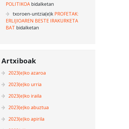
POLITIKOA
bidalketan
txoroen-untzia
(e)k
PROFETAK:
ERLIJIOAREN BESTE IRAKURKETA
BAT
bidalketan
Artxiboak
2023(e)ko azaroa
2023(e)ko urria
2023(e)ko iraila
2023(e)ko abuztua
2023(e)ko apirila