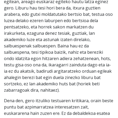
egitean, areago euskaraz egiteko hautu latza eginez
gero. Liburu hau tesi hori bera da, itxura guztien
arabera, edo gutxi moldatutako bertsio bat, testua oso
luzea delako ezeren laburpen edo bertsioa dela
pentsatzeko, eta horrek sakon markatzen du
irakurketa, ezaguna denez tesiak, guztiak, lan
akademiko luze eta astunak izaten direlako,
salbuespenak salbuespen. Baina hau ez da
salbuespena, tesi tipikoa baizik, nahiz eta bereziki
ondo idatzita egon hitzaren adiera zehatzenean, hots,
testu gisa oso ona da, ikaragarri zainduta dago eta ia-
ia ez du akatsik, badirudi argitaratzeko orduan egileak
ahalegin berezi bat egin duela zinezko liburu bat
sortzeko, ez lan akademiko huts bat (horiek beti
zabarragoak dira, nahitaez).
Dena den, gero itzuliko testuaren kritikara, orain beste
puntu bat azpimarratzea interesatzen zait,
euskararena hain zuzen ere. Ez da debaldekoa esatea