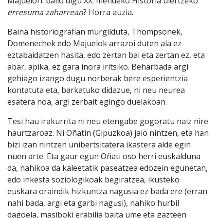
Majuelori: balio digu XX. mendeko Historia ulertzeko
erresuma zaharrean
? Horra auzia.
Baina historiografian murgilduta, Thompsonek,
Domenechek edo Majuelok arrazoi duten ala ez
eztabaidatzen hasita, edo zertan bai eta zertan ez, eta
abar, apika, ez gara inora iritsiko. Beharbada argi
gehiago izango dugu norberak bere esperientzia
kontatuta eta, barkatuko didazue, ni neu neurea
esatera noa, argi zerbait egingo duelakoan.
Tesi hau irakurrita ni neu etengabe gogoratu naiz nire
haurtzaroaz. Ni Oñatin (Gipuzkoa) jaio nintzen, eta han
bizi izan nintzen unibertsitatera ikastera alde egin
nuen arte. Eta gaur egun Oñati oso herri euskalduna
da, nahikoa da kaleetatik paseatzea edozein egunetan,
edo inkesta soziologikoak begiratzea, ikusteko
euskara oraindik hizkuntza nagusia ez bada ere (erran
nahi bada, argi eta garbi nagusi), nahiko hurbil
dagoela, masiboki erabilia baita ume eta gazteen