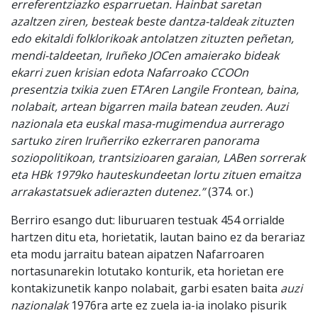
erreferentziazko esparruetan. Hainbat saretan
azaltzen ziren, beste
ak
beste dantza-taldeak zituzten
edo ekitaldi folklorikoak antolatzen zituz
t
en peñetan,
mendi-taldeetan, Iruñeko JOCen amaierako bideak
ekarri zuen krisian edota Nafarroako CCOOn
presentzia txikia zuen ETAren Langile Frontean, baina,
nolabait, artean bigarren maila batean zeuden. Auzi
nazionala eta euskal masa-mugimendua aurrerago
sartuko ziren Iruñerriko ezkerraren panorama
soziopolitikoan, trantsizioaren garaian, LABen sorrerak
eta H
B
k 1979ko hauteskundeetan lortu zituen emaitza
arrakastatsu
e
k adierazten dutenez.”
(374. or.)
Berriro esango dut: liburuaren testuak 454 orrialde
hartzen ditu eta, horietatik, lautan baino ez da berariaz
eta modu jarraitu batean aipatzen Nafarroaren
nortasunarekin lotutako konturik, eta horietan ere
kontakizunetik kanpo nolabait, garbi esaten baita
auzi
nazionalak
1976ra arte ez zuela ia-ia inolako pisurik