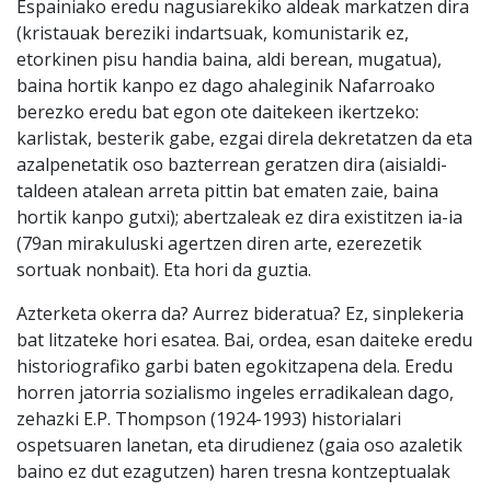
Espainiako eredu nagusiarekiko aldeak markatzen dira
(kristauak bereziki indartsuak, komunistarik ez,
etorkinen pisu handia baina, aldi berean, mugatua),
baina hortik kanpo ez dago ahaleginik Nafarroako
berezko eredu bat egon ote daitekeen ikertzeko:
karlistak, besterik gabe, ezgai direla dekretatzen da eta
azalpenetatik oso bazterrean geratzen dira (aisialdi-
taldeen atalean arreta pittin bat ematen zaie, baina
hortik kanpo gutxi); abertzaleak ez dira existitzen ia-ia
(79an mirakuluski agertzen diren arte, ezerezetik
sortuak nonbait). Eta hori da guztia.
Azterketa okerra da? Aurrez bideratua? Ez, sinplekeria
bat litzateke hori esatea. Bai, ordea, esan daiteke eredu
historiografiko garbi baten egokitzapena dela. Eredu
horren jatorria sozialismo ingeles erradikalean dago,
zehazki E.P. Thompson (1924-1993) historialari
ospetsuaren lanetan, eta dirudienez (gaia oso azaletik
baino ez dut ezagutzen) haren tresna kontzeptualak