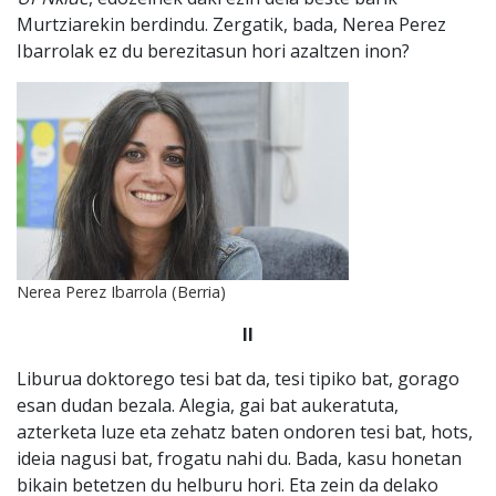
Murtziarekin berdindu. Zergatik, bada, Nerea Perez
Ibarrolak ez du berezitasun hori azaltzen inon?
Nerea Perez Ibarrola (Berria)
II
Liburua doktorego tesi bat da, tesi tipiko bat, gorago
esan dudan bezala. Alegia, gai bat aukeratuta,
azterketa luze eta zehatz baten ondoren tesi bat, hots,
ideia nagusi bat, frogatu nahi du. Bada, kasu honetan
bikain betetzen du helburu hori. Eta zein da delako