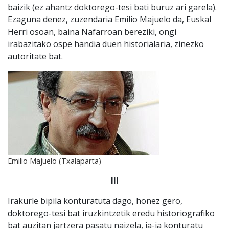
baizik (ez ahantz doktorego-tesi bati buruz ari garela).
Ezaguna denez, zuzendaria Emilio Majuelo da, Euskal
Herri osoan, baina Nafarroan bereziki, ongi
irabazitako ospe handia duen historialaria, zinezko
autoritate bat.
Emilio Majuelo (Txalaparta)
III
Irakurle bipila konturatuta dago, honez gero,
doktorego-tesi bat iruzkintzetik eredu historiografiko
bat auzitan jartzera pasatu naizela, ia-ia konturatu