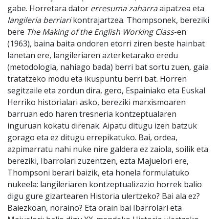
gabe. Horretara dator
erresuma zaharra
aipatzea eta
langileria berriari
kontrajartzea. Thompsonek, bereziki
bere
The Making of the English Working Class
-en
(1963), baina baita ondoren etorri ziren beste hainbat
lanetan ere, langileriaren azterketarako eredu
(metodologia, nahiago bada) berri bat sortu zuen, gaia
tratatzeko modu eta ikuspuntu berri bat. Horren
segitzaile eta zordun dira, gero, Espainiako eta Euskal
Herriko historialari asko, bereziki marxismoaren
barruan edo haren tresneria kontzeptualaren
inguruan kokatu direnak. Aipatu ditugu izen batzuk
gorago eta ez ditugu errepikatuko. Bai, ordea,
azpimarratu nahi nuke nire galdera ez zaiola, soilik eta
bereziki, Ibarrolari zuzentzen, ezta Majuelori ere,
Thompsoni berari baizik, eta honela formulatuko
nukeela: langileriaren kontzeptualizazio horrek balio
digu gure gizartearen Historia ulertzeko? Bai ala ez?
Baiezkoan, noraino? Eta orain bai Ibarrolari eta