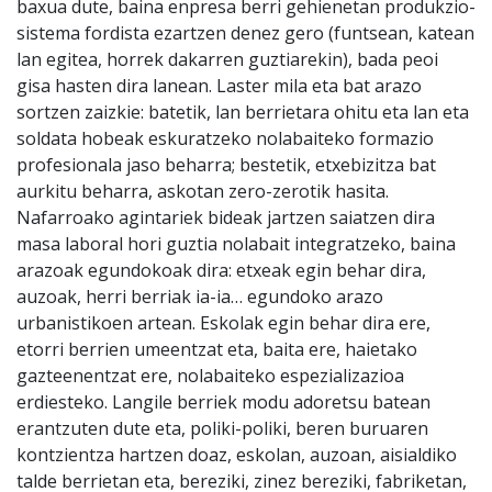
baxua dute, baina enpresa berri gehienetan produkzio-
sistema fordista ezartzen denez gero (funtsean, katean
lan egitea, horrek dakarren guztiarekin), bada peoi
gisa hasten dira lanean. Laster mila eta bat arazo
sortzen zaizkie: batetik, lan berrietara ohitu eta lan eta
soldata hobeak eskuratzeko nolabaiteko formazio
profesionala jaso beharra; bestetik, etxebizitza bat
aurkitu beharra, askotan zero-zerotik hasita.
Nafarroako agintariek bideak jartzen saiatzen dira
masa laboral hori guztia nolabait integratzeko, baina
arazoak egundokoak dira: etxeak egin behar dira,
auzoak, herri berriak ia-ia… egundoko arazo
urbanistikoen artean. Eskolak egin behar dira ere,
etorri berrien umeentzat eta, baita ere, haietako
gazteenentzat ere, nolabaiteko espezializazioa
erdiesteko. Langile berriek modu adoretsu batean
erantzuten dute eta, poliki-poliki, beren buruaren
kontzientza hartzen doaz, eskolan, auzoan, aisialdiko
talde berrietan eta, bereziki, zinez bereziki, fabriketan,