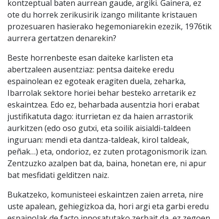
kontzeptual baten aurrean gaude, argiki. Gainera, ez
ote du horrek zerikusirik izango militante kristauen
prozesuaren hasierako hegemoniarekin ezezik, 1976tik
aurrera gertatzen denarekin?
Beste horrenbeste esan daiteke karlisten eta
abertzaleen ausentziaz: pentsa daiteke eredu
espainolean ez egoteak eragiten duela, zeharka,
Ibarrolak sektore horiei behar besteko arretarik ez
eskaintzea. Edo ez, beharbada ausentzia hori erabat
justifikatuta dago: iturrietan ez da haien arrastorik
aurkitzen (edo oso gutxi, eta soilik aisialdi-taldeen
inguruan: mendi eta dantza-taldeak, kirol taldeak,
peñak…) eta, ondorioz, ez zuten protagonismorik izan.
Zentzuzko azalpen bat da, baina, honetan ere, ni apur
bat mesfidati gelditzen naiz.
Bukatzeko, komunisteei eskaintzen zaien arreta, nire
uste apalean, gehiegizkoa da, hori argi eta garbi eredu
espainolak de facto inposatutako zerbait da, ez zegoen