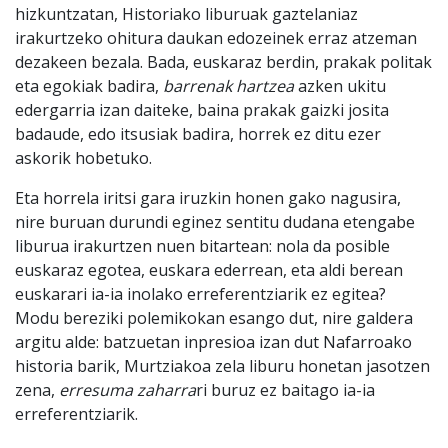
hizkuntzatan, Historiako liburuak gaztelaniaz
irakurtzeko ohitura daukan edozeinek erraz atzeman
dezakeen bezala. Bada, euskaraz berdin, prakak politak
eta egokiak badira,
barrenak hartzea
azken ukitu
edergarria izan daiteke, baina prakak gaizki josita
badaude, edo itsusiak badira, horrek ez ditu ezer
askorik hobetuko.
Eta horrela iritsi gara iruzkin honen gako nagusira,
nire buruan durundi eginez sentitu dudana etengabe
liburua irakurtzen nuen bitartean: nola da posible
euskaraz egotea, euskara ederrean, eta aldi berean
euskarari ia-ia inolako erreferentziarik ez egitea?
Modu bereziki polemikokan esango dut, nire galdera
argitu alde: batzuetan inpresioa izan dut Nafarroako
historia barik, Murtziakoa zela liburu honetan jasotzen
zena,
erresuma zaharra
ri buruz ez baitago ia-ia
erreferentziarik.