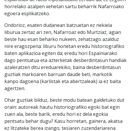
horrelako azalpen xehetan sartu beharrik Nafarroako
egoera esplikatzeko.
Ondorioz, esaten dudanean batzuetan ez nekiela
liburua zertaz ari zen, Nafarroaz edo Murtziaz, agian
beste hau esan beharko nukeen, zehatzago azalduz
nire eragozpena: liburu honetan eredu historiografiko
baten aplikazioa egiten da; eredu hori Espainiarako
dago pentsatua eta azterketak desberdintasun handiak
azaleratzen ditu ereduarekiko, baina desberdintasun
guztiak markoaren barruan daude beti, markotik
kanpo dagoena (karlistak eta abertzaleak) ia ez baita
agertzen.
Ohar guztiak bilduz, beste modu batean galdetuko dut
orain: autoreak hautu historiografiko egoki bat egin
zuen ala, beste barik, eredu hori ez dela egokia
pentsatu behar dugu? Kasu horretan, gainera, akatsa
ez litzateke berea izango, tesiaren zuzendariarena