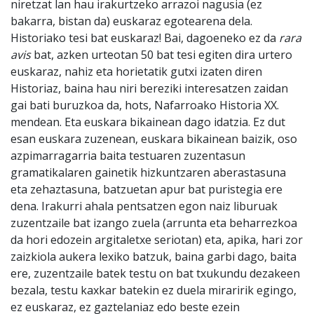
niretzat lan hau irakurtzeko arrazoi nagusia (ez
bakarra, bistan da) euskaraz egotearena dela.
Historiako tesi bat euskaraz! Bai, dagoeneko ez da
rara
avis
bat, azken urteotan 50 bat tesi egiten dira urtero
euskaraz, nahiz eta horietatik gutxi izaten diren
Historiaz, baina hau niri bereziki interesatzen zaidan
gai bati buruzkoa da, hots, Nafarroako Historia XX.
mendean. Eta euskara bikainean dago idatzia. Ez dut
esan euskara zuzenean, euskara bikainean baizik, oso
azpimarragarria baita testuaren zuzentasun
gramatikalaren gainetik hizkuntzaren aberastasuna
eta zehaztasuna, batzuetan apur bat puristegia ere
dena. Irakurri ahala pentsatzen egon naiz liburuak
zuzentzaile bat izango zuela (arrunta eta beharrezkoa
da hori edozein argitaletxe seriotan) eta, apika, hari zor
zaizkiola aukera lexiko batzuk, baina garbi dago, baita
ere, zuzentzaile batek testu on bat txukundu dezakeen
bezala, testu kaxkar batekin ez duela miraririk egingo,
ez euskaraz, ez gaztelaniaz edo beste ezein