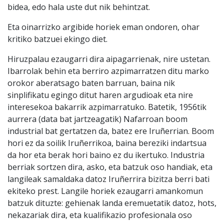
bidea, edo hala uste dut nik behintzat.
Eta oinarrizko argibide horiek eman ondoren, ohar
kritiko batzuei ekingo diet.
Hiruzpalau ezaugarri dira aipagarrienak, nire ustetan.
Ibarrolak behin eta berriro azpimarratzen ditu marko
orokor aberatsago baten barruan, baina nik
sinplifikatu egingo ditut haren argudioak eta nire
interesekoa bakarrik azpimarratuko. Batetik, 1956tik
aurrera (data bat jartzeagatik) Nafarroan boom
industrial bat gertatzen da, batez ere Iruñerrian. Boom
hori ez da soilik Iruñerrikoa, baina bereziki indartsua
da hor eta berak hori baino ez du ikertuko. Industria
berriak sortzen dira, asko, eta batzuk oso handiak, eta
langileak samaldaka datoz Iruñerrira bizitza berri bati
ekiteko prest. Langile horiek ezaugarri amankomun
batzuk dituzte: gehienak landa eremuetatik datoz, hots,
nekazariak dira, eta kualifikazio profesionala oso