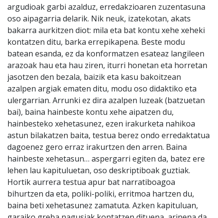
argudioak garbi azalduz, erredakzioaren zuzentasuna
oso aipagarria delarik. Nik neuk, izatekotan, akats
bakarra aurkitzen diot: mila eta bat kontu xehe xeheki
kontatzen ditu, barka errepikapena. Beste modu
batean esanda, ez da konformatzen esateaz langileen
arazoak hau eta hau ziren, iturri honetan eta horretan
jasotzen den bezala, baizik eta kasu bakoitzean
azalpen argiak ematen ditu, modu oso didaktiko eta
ulergarrian. Arrunki ez dira azalpen luzeak (batzuetan
bai), baina hainbeste kontu xehe aipatzen du,
hainbesteko xehetasunez, ezen irakurketa nahikoa
astun bilakatzen baita, testua berez ondo erredaktatua
dagoenez gero erraz irakurtzen den arren. Baina
hainbeste xehetasun… aspergarri egiten da, batez ere
lehen lau kapituluetan, oso deskriptiboak guztiak.
Hortik aurrera testua apur bat narratiboagoa
bihurtzen da eta, poliki-poliki, erritmoa hartzen du,
baina beti xehetasunez zamatuta. Azken kapituluan,
garaiko greba nagusiak kontatzen dituena, arinena da