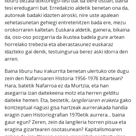
liburu bezala doktorego-tesi bat da bere osoan, baina
tesi eredugarri bat. Erredakzio aldetik benetan ona da,
autoreak badaki idazten airoski, nire uste apalean
xehetasunetan gehiegi entretenitzen bada ere, mezu
orokorraren kaltetan. Euskara aldetik, gainera, bikaina
da, oso-oso pozgarria da ikustea badela gure artean
horrelako trebezia eta aberastasunez euskaraz
idazteko gai denik, testuingurua berez aski idorra den
arren.
Baina liburu hau irakurrita benetan ulertuko ote dugu
zein den Nafarroaren Historia 1956-1976 bitartean?
Hara, batetik Nafarroa ez da Murtzia, eta han
asegarria izan daitekeena motz eta herren gelditu
daiteke hemen. Eta, bestetik,
langileriaren eraketa
gako
kontzeptual nagusi gisa hartzeak aurrerakada handia
eragin zuen Historiografian 1970etik aurrera… baina
gaur egun? Zeren, zein da langileria horren pisua eta
eragina gizartearen osotasunean? Kapitalismoaren