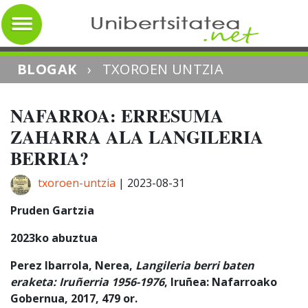
BLOGAK
›
TXOROEN UNTZIA
NAFARROA: ERRESUMA
ZAHARRA ALA LANGILERIA
BERRIA?
txoroen-untzia
|
2023-08-31
Pruden Gartzia
2023ko abuztua
Perez Ibarrola, Nerea,
Langileria berri baten
eraketa: Iruñerria 1956-1976
, Iruñea: Nafarroako
Gobernua, 2017, 479 or.