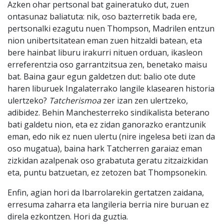
Azken ohar pertsonal bat gaineratuko dut, zuen
ontasunaz baliatuta: nik, oso bazterretik bada ere,
pertsonalki ezagutu nuen Thompson, Madrilen entzun
nion unibertsitatean eman zuen hitzaldi batean, eta
bere hainbat liburu irakurri nituen orduan, ikasleon
erreferentzia oso garrantzitsua zen, benetako maisu
bat. Baina gaur egun galdetzen dut: balio ote dute
haren liburuek Ingalaterrako langile klasearen historia
ulertzeko?
Ta
t
cherismoa
zer izan zen ulertzeko,
adibidez. Behin Manchesterreko sindikalista beterano
bati galdetu nion, eta ez zidan ganorazko erantzunik
eman, edo nik ez nuen ulertu (nire ingelesa beti izan da
oso mugatua), baina hark Tatcherren garaiaz eman
zizkidan azalpenak oso grabatuta geratu zitzaizkidan
eta, puntu batzuetan, ez zetozen bat Thompsonekin.
Enfin, agian hori da Ibarrolarekin gertatzen zaidana,
erresuma zaharra eta langileria berria nire buruan ez
direla ezkontzen. Hori da guztia.