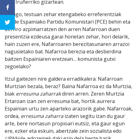
izan Iruñerriko gizartean.
Areago, testuan zehar etengabeko erreferentziak
daude Espainiako Partidu Komunistari (PCE) behin eta
berriro azpimarratzen den arren Nafarroan duen
presentzia ezdeusa garai honetan zehar, hori delarik,
hain zuzen ere, Nafarroaren berezitasunaren arrazoi
nagusietako bat. Nafarroa berezia eta desberdina
baitzen Espainiaren eretzean… komunista gutxi
zegoelako?
Itzul gaitezen nire galdera erradikalera: Nafarroan
Murtzian bezala, beraz? Baina Nafarroa ez da Murtzia,
biak
erresuma zaharrak
diren arren. Zeren Murtzia
Ertaroan izan zen erresuma bat, hortik aurrera
Espainian urtu zen aparteko arazorik gabe. Nafarroak,
ordea,
erresuma zaharra
izaten segitu izan du gaur
arte, bere nortasun propioari eutsiz, eta gaur egun
ere, ezker eta eskuin, abertzale zein sozialista edo
UPNkide
, edozeinek daki ezin dela beste barik