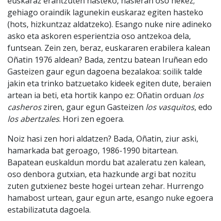
euskaraz erantzuten hasteko, hasieran oso nekez;
gehiago oraindik lagunekin euskaraz egiten hasteko
(hots, hizkuntzaz aldatzeko). Esango nuke nire adineko
asko eta askoren esperientzia oso antzekoa dela,
funtsean. Zein zen, beraz, euskararen erabilera kalean
Oñatin 1976 aldean? Bada, zentzu batean Iruñean edo
Gasteizen gaur egun dagoena bezalakoa: soilik talde
jakin eta trinko batzuetako kideek egiten dute, beraien
artean ia beti, eta hortik kanpo ez: Oñatin orduan
los
casheros
ziren, gaur egun Gasteizen
los vasquitos
, edo
los abertzales
. Hori zen egoera.
Noiz hasi zen hori aldatzen? Bada, Oñatin, ziur aski,
hamarkada bat geroago, 1986-1990 bitartean.
Bapatean euskaldun mordu bat azaleratu zen kalean,
oso denbora gutxian, eta hazkunde argi bat nozitu
zuten gutxienez beste hogei urtean zehar. Hurrengo
hamabost urtean, gaur egun arte, esango nuke egoera
estabilizatuta dagoela.