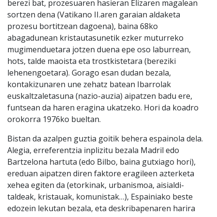
berezi bat, prozesuaren hasieran Elizaren magalean
sortzen dena (Vatikano II.aren garaian aldaketa
prozesu bortitzean dagoena), baina 68ko
abagadunean kristautasunetik ezker muturreko
mugimenduetara jotzen duena epe oso laburrean,
hots, talde maoista eta trostkistetara (bereziki
lehenengoetara). Gorago esan dudan bezala,
kontakizunaren une zehatz batean Ibarrolak
euskaltzaletasuna (nazio-auzia) aipatzen badu ere,
funtsean da haren eragina ukatzeko. Hori da koadro
orokorra 1976ko bueltan.
Bistan da azalpen guztia goitik behera espainola dela.
Alegia, erreferentzia inplizitu bezala Madril edo
Bartzelona hartuta (edo Bilbo, baina gutxiago hori),
ereduan aipatzen diren faktore eragileen azterketa
xehea egiten da (etorkinak, urbanismoa, aisialdi-
taldeak, kristauak, komunistak…), Espainiako beste
edozein lekutan bezala, eta deskribapenaren harira