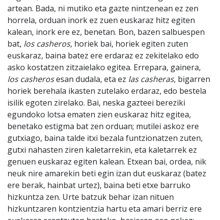
artean. Bada, ni mutiko eta gazte nintzenean ez zen
horrela, orduan inork ez zuen euskaraz hitz egiten
kalean, inork ere ez, benetan. Bon, bazen salbuespen
bat,
los casheros
, horiek bai, horiek egiten zuten
euskaraz, baina batez ere erdaraz ez zekitelako edo
asko kostatzen zitzaielako egitea. Errepara, gainera,
los casheros
esan dudala, eta ez
las casheras
, bigarren
horiek berehala ikasten zutelako erdaraz, edo bestela
isilik egoten zirelako. Bai, neska gazteei bereziki
egundoko lotsa ematen zien euskaraz hitz egitea,
benetako estigma bat zen orduan; mutilei askoz ere
gutxiago, baina talde itxi bezala funtzionatzen zuten,
gutxi nahasten ziren kaletarrekin, eta kaletarrek ez
genuen euskaraz egiten kalean. Etxean bai, ordea, nik
neuk nire amarekin beti egin izan dut euskaraz (batez
ere berak, hainbat urtez), baina beti etxe barruko
hizkuntza zen. Urte batzuk behar izan nituen
hizkuntzaren kontzientzia hartu eta amari berriz ere