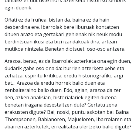
tamalez ez dut uste inork azterketa historiko seriorik
egin duenik.
Oñati ez da Iruñea, bistan da, baina ez da hain
desberdina ere. Ibarrolak bere liburuak kontatzen
dituen arazo eta gertakari gehienak nik neuk modu
berdintsuan ikusi eta bizi izandakoak dira, artean
mutikoa nintzela. Benetan diotsuet, oso-oso antzera.
Arazoa, beraz, ez da Ibarrolak azterketa ona egin duen,
dudarik gabe oso ona da: iturrien azterketa xehe eta
zehatza, espiritu kritikoa, eredu historiografiko argi
bat… Arazoa da eredu horrek balio duen eta
zenbaiteraino balio duen. Edo, agian, arazoa da zer
den, azken analisian, historialariek egiten dutena:
benetan iragana desestaltzen dute? Gertatu zena
erakusten digute? Bai, noski, puntu askotan bai. Baina
Thompsonen, Babianoren, Majueloren, Ibarrolaren eta
abarren azterketek, errealitatea ulertzeko balio digute?