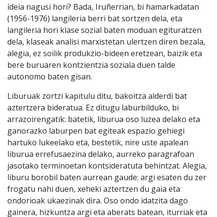
ideia nagusi hori? Bada, Iruñerrian, bi hamarkadatan
(1956-1976) langileria berri bat sortzen dela, eta
langileria hori klase sozial baten moduan egituratzen
dela, klaseak analisi marxistetan ulertzen diren bezala,
alegia, ez soilik produkzio-bideen eretzean, baizik eta
bere buruaren kontzientzia soziala duen talde
autonomo baten gisan.
Liburuak zortzi kapitulu ditu, bakoitza alderdi bat
aztertzera bideratua. Ez ditugu laburbilduko, bi
arrazoirengatik: batetik, liburua oso luzea delako eta
ganorazko laburpen bat egiteak espazio gehiegi
hartuko lukeelako eta, bestetik, nire uste apalean
liburua errefusaezina delako, aurreko paragrafoan
jasotako terminoetan kontsideratuta behintzat. Alegia,
liburu borobil baten aurrean gaude: argi esaten du zer
frogatu nahi duen, xeheki aztertzen du gaia eta
ondorioak ukaezinak dira. Oso ondo idatzita dago
gainera, hizkuntza argi eta aberats batean, iturriak eta