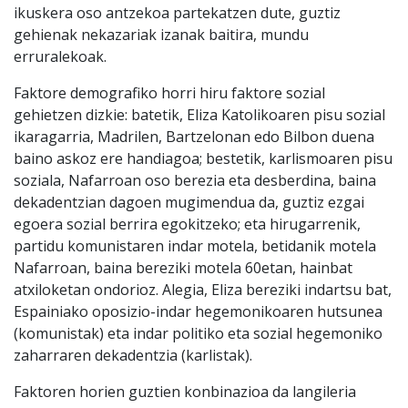
ikuskera oso antzekoa partekatzen dute, guztiz
gehienak nekazariak izanak baitira, mundu
erruralekoak.
Faktore demografiko horri hiru faktore sozial
gehietzen dizkie: batetik, Eliza Katolikoaren pisu sozial
ikaragarria, Madrilen, Bartzelonan edo Bilbon duena
baino askoz ere handiagoa; bestetik, karlismoaren pisu
soziala, Nafarroan oso berezia eta desberdina, baina
dekadentzian dagoen mugimendua da, guztiz ezgai
egoera sozial berrira egokitzeko; eta hirugarrenik,
partidu komunistaren indar motela, betidanik motela
Nafarroan, baina bereziki motela 60etan, hainbat
atxiloketan ondorioz. Alegia, Eliza bereziki indartsu bat,
Espainiako oposizio-indar hegemonikoaren hutsunea
(komunistak) eta indar politiko eta sozial hegemoniko
zaharraren dekadentzia (karlistak).
Faktoren horien guztien konbinazioa da langileria