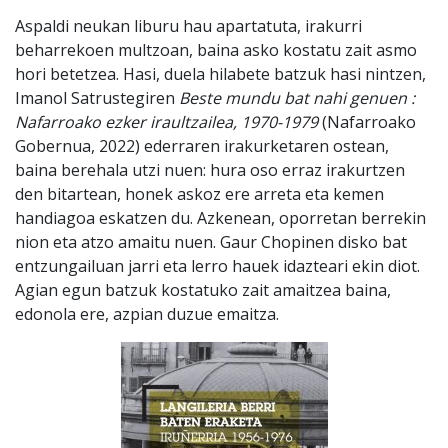
Aspaldi neukan liburu hau apartatuta, irakurri
beharrekoen multzoan, baina asko kostatu zait asmo
hori betetzea. Hasi, duela hilabete batzuk hasi nintzen,
Imanol Satrustegiren
Beste mundu bat nahi genuen :
Nafarroako ezker iraultzailea, 1970-1979
(Nafarroako
Gobernua, 2022) ederraren irakurketaren ostean,
baina berehala utzi nuen: hura oso erraz irakurtzen
den bitartean, honek askoz ere arreta eta kemen
handiagoa eskatzen du. Azkenean, oporretan berrekin
nion eta atzo amaitu nuen. Gaur Chopinen disko bat
entzungailuan jarri eta lerro hauek idazteari ekin diot.
Agian egun batzuk kostatuko zait amaitzea baina,
edonola ere, azpian duzue emaitza.