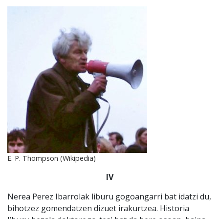
E. P. Thompson (Wikipedia)
IV
Nerea Perez Ibarrolak liburu gogoangarri bat idatzi du,
bihotzez gomendatzen dizuet irakurtzea. Historia