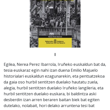
I
Egilea, Nerea Perez Ibarrola, Iruñeko euskaldun bat da,
tesia euskaraz egin nahi izan duena Emilio Majuelo
historialari euskaldun ezagunarekin, eta pentsatzekoa
da gaia oso hurbil sentitzen duelako hautatu zuela,
alegia, hurbil sentitzen duelako Iruñeko langileria, eta
hurbil sentitzen duelako euskara, bi baldintza aski
desberdin izan arren beraren baitan biek bat egiten
dutelako, nolabait, hori delako arruntena tesi bat