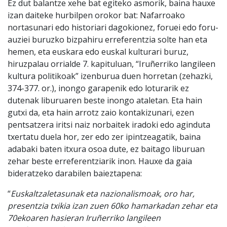
Ez dut balantze xehe bat egiteko asmorik, baina hauxe
izan daiteke hurbilpen orokor bat: Nafarroako
nortasunari edo historiari dagokionez, foruei edo foru-
auziei buruzko bizpahiru erreferentzia solte han eta
hemen, eta euskara edo euskal kulturari buruz,
hiruzpalau orrialde 7. kapituluan, “Iruñerriko langileen
kultura politikoak” izenburua duen horretan (zehazki,
374-377. or.), inongo garapenik edo loturarik ez
dutenak liburuaren beste inongo ataletan. Eta hain
gutxi da, eta hain arrotz zaio kontakizunari, ezen
pentsatzera iritsi naiz norbaitek iradoki edo aginduta
txertatu duela hor, zer edo zer ipintzeagatik, baina
adabaki baten itxura osoa dute, ez baitago liburuan
zehar beste erreferentziarik inon. Hauxe da gaia
bideratzeko darabilen baieztapena:
“
Euskaltzaletasunak eta nazionalismoak, oro har,
presentzia txikia izan zuen 60ko hamarkadan zehar eta
70ekoaren hasieran Iruñerriko langileen