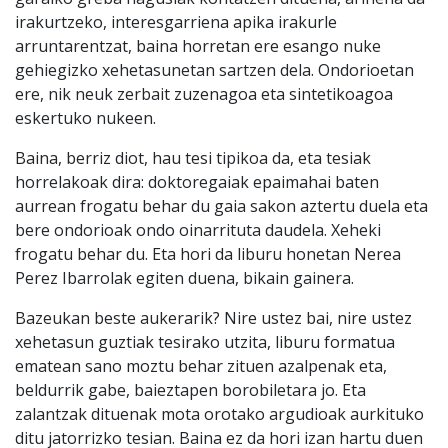
irakurtzeko, interesgarriena apika irakurle
arruntarentzat, baina horretan ere esango nuke
gehiegizko xehetasunetan sartzen dela. Ondorioetan
ere, nik neuk zerbait zuzenagoa eta sintetikoagoa
eskertuko nukeen.
Baina, berriz diot, hau tesi tipikoa da, eta tesiak
horrelakoak dira: doktoregaiak epaimahai baten
aurrean frogatu behar du gaia sakon aztertu duela eta
bere ondorioak ondo oinarrituta daudela. Xeheki
frogatu behar du. Eta hori da liburu honetan Nerea
Perez Ibarrolak egiten duena, bikain gainera.
Bazeukan beste aukerarik? Nire ustez bai, nire ustez
xehetasun guztiak tesirako utzita, liburu formatua
ematean sano moztu behar zituen azalpenak eta,
beldurrik gabe, baieztapen borobiletara jo. Eta
zalantzak dituenak mota orotako argudioak aurkituko
ditu jatorrizko tesian. Baina ez da hori izan hartu duen