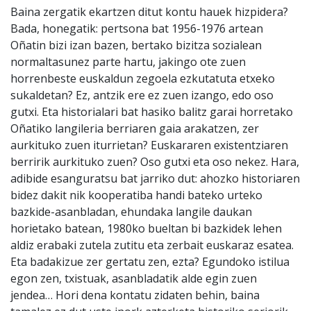
Baina zergatik ekartzen ditut kontu hauek hizpidera?
Bada, honegatik: pertsona bat 1956-1976 artean
Oñatin bizi izan bazen, bertako bizitza sozialean
normaltasunez parte hartu, jakingo ote zuen
horrenbeste euskaldun zegoela ezkutatuta etxeko
sukaldetan? Ez, antzik ere ez zuen izango, edo oso
gutxi. Eta historialari bat hasiko balitz garai horretako
Oñatiko langileria berriaren gaia arakatzen, zer
aurkituko zuen iturrietan? Euskararen existentziaren
berririk aurkituko zuen? Oso gutxi eta oso nekez. Hara,
adibide esanguratsu bat jarriko dut: ahozko historiaren
bidez dakit nik kooperatiba handi bateko urteko
bazkide-asanbladan, ehundaka langile daukan
horietako batean, 1980ko bueltan bi bazkidek lehen
aldiz erabaki zutela zutitu eta zerbait euskaraz esatea.
Eta badakizue zer gertatu zen, ezta? Egundoko istilua
egon zen, txistuak, asanbladatik alde egin zuen
jendea… Hori dena kontatu zidaten behin, baina