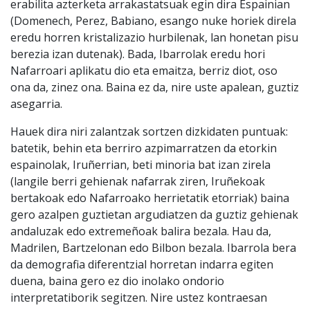
erabilita azterketa arrakastatsuak egin dira Espainian
(Domenech, Perez, Babiano, esango nuke horiek direla
eredu horren kristalizazio hurbilenak, lan honetan pisu
berezia izan dutenak). Bada, Ibarrolak eredu hori
Nafarroari aplikatu dio eta emaitza, berriz diot, oso
ona da, zinez ona. Baina ez da, nire uste apalean, guztiz
asegarria.
Hauek dira niri zalantzak sortzen dizkidaten puntuak:
batetik, behin eta berriro azpimarratzen da etorkin
espainolak, Iruñerrian, beti minoria bat izan zirela
(langile berri gehienak nafarrak ziren, Iruñekoak
bertakoak edo Nafarroako herrietatik etorriak) baina
gero azalpen guztietan argudiatzen da guztiz gehienak
andaluzak edo extremeñoak balira bezala. Hau da,
Madrilen, Bartzelonan edo Bilbon bezala. Ibarrola bera
da demografia diferentzial horretan indarra egiten
duena, baina gero ez dio inolako ondorio
interpretatiborik segitzen. Nire ustez kontraesan