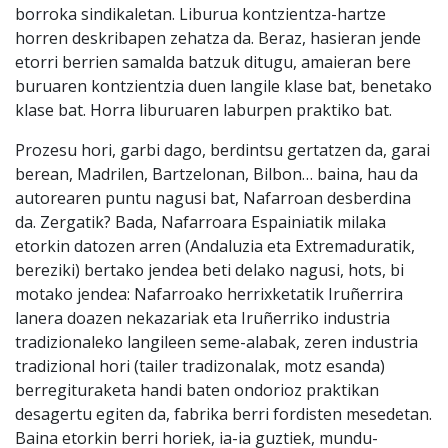
borroka sindikaletan. Liburua kontzientza-hartze
horren deskribapen zehatza da. Beraz, hasieran jende
etorri berrien samalda batzuk ditugu, amaieran bere
buruaren kontzientzia duen langile klase bat, benetako
klase bat. Horra liburuaren laburpen praktiko bat.
Prozesu hori, garbi dago, berdintsu gertatzen da, garai
berean, Madrilen, Bartzelonan, Bilbon… baina, hau da
autorearen puntu nagusi bat, Nafarroan desberdina
da. Zergatik? Bada, Nafarroara Espainiatik milaka
etorkin datozen arren (Andaluzia eta Extremaduratik,
bereziki) bertako jendea beti delako nagusi, hots, bi
motako jendea: Nafarroako herrixketatik Iruñerrira
lanera doazen nekazariak eta Iruñerriko industria
tradizionaleko langileen seme-alabak, zeren industria
tradizional hori (tailer tradizonalak, motz esanda)
berregituraketa handi baten ondorioz praktikan
desagertu egiten da, fabrika berri fordisten mesedetan.
Baina etorkin berri horiek, ia-ia guztiek, mundu-