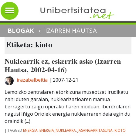
BLOGAK
›
IZARREN HAUTSA
Etiketa: kioto
Nuklearrik ez, eskerrik asko (Izarren
Hautsa, 2002-04-16)
irazabalbeitia
|
2007-12-21
Lemoizko zentralaren etorkizuna museotzat irudikatu
nahi duten garaian, nuklearizazioaren mamua
berragertu zaigu operako haren moduan. Iberdrolaren
nagusi Iñigo Oriolek energia nuklearraren deia egin du
oraindik (...)
|
TAGGED
ENERGIA
,
ENERGIA_NUKLEARRA
,
JASANGARRITASUNA
,
KIOTO