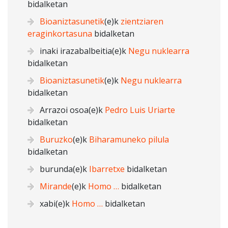
bidalketan
Bioaniztasunetik
(e)k
zientziaren
eraginkortasuna
bidalketan
inaki irazabalbeitia
(e)k
Negu nuklearra
bidalketan
Bioaniztasunetik
(e)k
Negu nuklearra
bidalketan
Arrazoi osoa
(e)k
Pedro Luis Uriarte
bidalketan
Buruzko
(e)k
Biharamuneko pilula
bidalketan
burunda
(e)k
Ibarretxe
bidalketan
Mirande
(e)k
Homo …
bidalketan
xabi
(e)k
Homo …
bidalketan