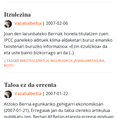
Itzulezina
irazabalbeitia
|
2007-02-06
Joan den larunbateko Berriak honela titulatzen zuen
IPCC paneleko adituek klima-aldaketari buruz emaniko
txostenari buruzko informazioa: «Ezin itzulizkoa» da
eta uste baino bizkorrago ari da (...)
|
TAGGED
BEROTEGI_EFEKTUA
,
INGURUGIROA
,
JASANGARRITASUNA
,
KIOTO
Taloa ez da errenta
irazabalbeitia
|
2007-01-22
Atzoko Berria egunkariko gehigarri ekonomikoan
(2007-01-21), Erregaiak jan du taloa izeneko artikulua
publikatu zen. Bertan AEBetan etanola erregai moduan