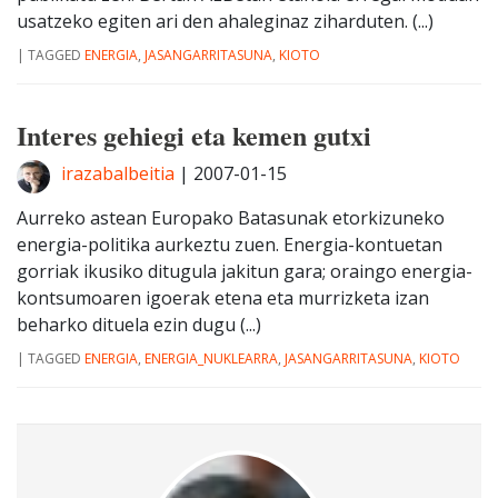
usatzeko egiten ari den ahaleginaz ziharduten. (...)
|
TAGGED
ENERGIA
,
JASANGARRITASUNA
,
KIOTO
Interes gehiegi eta kemen gutxi
irazabalbeitia
|
2007-01-15
Aurreko astean Europako Batasunak etorkizuneko
energia-politika aurkeztu zuen. Energia-kontuetan
gorriak ikusiko ditugula jakitun gara; oraingo energia-
kontsumoaren igoerak etena eta murrizketa izan
beharko dituela ezin dugu (...)
|
TAGGED
ENERGIA
,
ENERGIA_NUKLEARRA
,
JASANGARRITASUNA
,
KIOTO