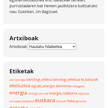
purrustadaren bat hemen jaulkitzera bultzatuko
nau. Gutxitan, zin dagizuet.
Artxiboak
Artxiboak
Etiketak
berotegi_efektu
berotegi_efektua
bi_kulturak
antropologia
eboluzioa
eguzki_energia
ekonomia
elikagaiak
energia
energia_nuklearra
energia_iturriak
espazioa
euskara
fisika
europako-batasuna
finatzak
garraoia
gatazka