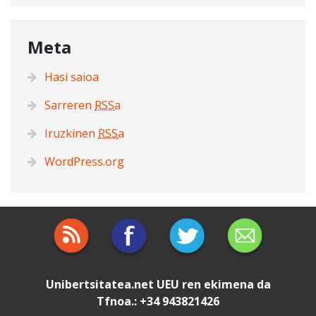
Meta
Hasi saioa
Sarreren
RSS
a
Iruzkinen
RSS
a
WordPress.org
Unibertsitatea.net
UEU
ren ekimena da
Tfnoa.: +34 943821426