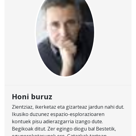
Honi buruz
Zientziaz, ikerketaz eta gizarteaz jardun nahi dut.
Ikusiko duzunez espazio-esplorazioaren
kontuek pisu adierazgarria izango dute.
Begikoak ditut. Zer egingo diogu ba! Bestetik,
egunerokotasunek ere, Gatazkak tartean,