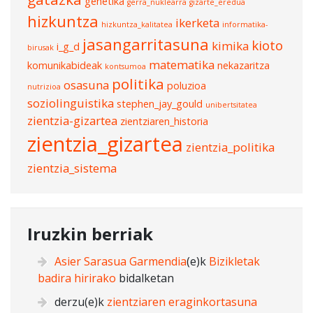
genetika
gerra_nuklearra
gizarte_eredua
hizkuntza
ikerketa
hizkuntza_kalitatea
informatika-
jasangarritasuna
kioto
kimika
i_g_d
birusak
matematika
komunikabideak
nekazaritza
kontsumoa
politika
osasuna
poluzioa
nutrizioa
soziolinguistika
stephen_jay_gould
unibertsitatea
zientzia-gizartea
zientziaren_historia
zientzia_gizartea
zientzia_politika
zientzia_sistema
Iruzkin berriak
Asier Sarasua Garmendia
(e)k
Bizikletak
badira hirirako
bidalketan
derzu
(e)k
zientziaren eraginkortasuna