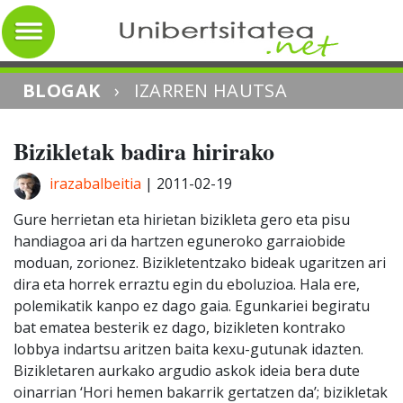
BLOGAK
›
IZARREN HAUTSA
Bizikletak badira hirirako
irazabalbeitia
|
2011-02-19
Gure herrietan eta hirietan bizikleta gero eta pisu
handiagoa ari da hartzen eguneroko garraiobide
moduan, zorionez. Bizikletentzako bideak ugaritzen ari
dira eta horrek erraztu egin du eboluzioa. Hala ere,
polemikatik kanpo ez dago gaia. Egunkariei begiratu
bat ematea besterik ez dago, bizikleten kontrako
lobbya indartsu aritzen baita kexu-gutunak idazten.
Bizikletaren aurkako argudio askok ideia bera dute
oinarrian ‘Hori hemen bakarrik gertatzen da’; bizikletak