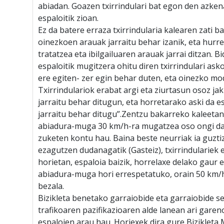
abiadan. Goazen txirrindulari bat egon den azken
espaloitik zioan.
Ez da batere erraza txirrindularia kalearen zati 
oinezkoen arauak jarraitu behar izanik, eta hurr
tratatzea eta ibilgailuaren arauak jarrai ditzan. 
espaloitik mugitzera ohitu diren txirrindulari ask
ere egiten- zer egin behar duten, eta oinezko mo
Txirrindulariok erabat argi eta ziurtasun osoz j
jarraitu behar ditugun, eta horretarako aski da 
jarraitu behar ditugu”.Zentzu bakarreko kaleetan
abiadura-muga 30 km/h-ra mugatzea oso ongi dag
zuketen kontu hau. Baina beste neurriak ia guzti
ezagutzen dudanagatik (Gasteiz), txirrindulariek e
horietan, espaloia baizik, horrelaxe delako gaur 
abiadura-muga hori errespetatuko, orain 50 km/
bezala.
Bizikleta benetako garraiobide eta garraiobide s
trafikoaren pazifikazioaren alde lanean ari gare
espaloien arau hau. Horiexek dira gure Biziklet