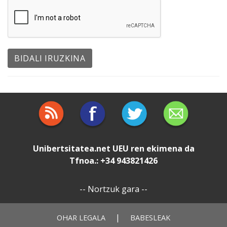
Unibertsitatea.net
UEU
ren ekimena da
Tfnoa.: +34 943821426
--
Nortzuk gara
--
|
OHAR LEGALA
BABESLEAK