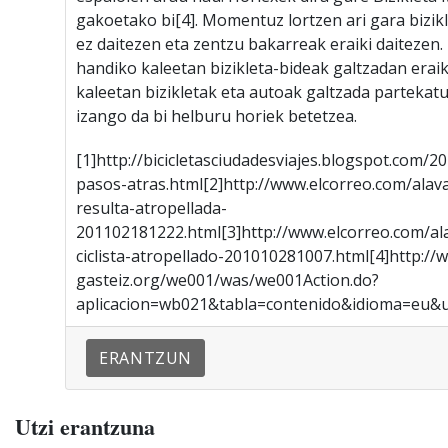
gakoetako bi[4]. Momentuz lortzen ari gara bizik
ez daitezen eta zentzu bakarreak eraiki daitezen.
handiko kaleetan bizikleta-bideak galtzadan eraik
kaleetan bizikletak eta autoak galtzada partekatu
izango da bi helburu horiek betetzea.
[1]http://bicicletasciudadesviajes.blogspot.com/
pasos-atras.html[2]http://www.elcorreo.com/alava
resulta-atropellada-
201102181222.html[3]http://www.elcorreo.com/ala
ciclista-atropellado-201010281007.html[4]http://w
gasteiz.org/we001/was/we001Action.do?
aplicacion=wb021&tabla=contenido&idioma=eu&u
ERANTZUN
Utzi erantzuna