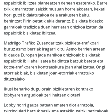
espaloitik ibiltzea planteatzen denean esaterako. Barre
txikik marrazten zaizkit musuan horrelakoetan, kexati
hori gutxi bidaiatutakoa dela erakusten baitu,
behintzat Pirinioetatik ekialderantz. Bizikleta bidezko
garraioak tradizioa duen herrietan ohizkoa izaten da
espaloitik bizikletaz ibiltzea.
Madrilgo Trafiko Zuzendaritzak bizikleta-trafikoari
buruz asmo berriak iragarri ditu. Asmo berrien artean
bi daude Europan jada nahikoa ohizkoak: bizikletak
espaloitik ibili ahal izatea baldintza batzuk beteta eta
kotxe-trafikoaren kontraeskura joan ahal izatea. Ongi
etorriak biak, bizikleten joan-etorriak erraztuko
dituztelako.
Ikusi beharko dugu orain bizikletaren kontrako
lobbyaren argudioak zeri heltzen dioten!
Lobby horri gauza batean ematen diot arrazoia,
txirrindulari batzuk sasikume astakilo gaizki hezitakoak