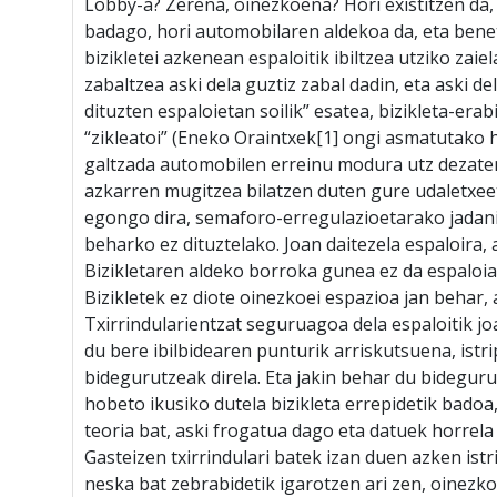
Lobby-a? Zerena, oinezkoena? Hori existitzen da, 
badago, hori automobilaren aldekoa da, eta bene
bizikletei azkenean espaloitik ibiltzea utziko zaie
zabaltzea aski dela guztiz zabal dadin, eta aski d
dituzten espaloietan soilik” esatea, bizikleta-era
“zikleatoi” (Eneko Oraintxek[1] ongi asmatutako hi
galtzada automobilen erreinu modura utz dezaten
azkarren mugitzea bilatzen duten gure udaletxeet
egongo dira, semaforo-erregulazioetarako jadani
beharko ez dituztelako. Joan daitezela espaloira, 
Bizikletaren aldeko borroka gunea ez da espaloia 
Bizikletek ez diote oinezkoei espazioa jan behar, 
Txirrindularientzat seguruagoa dela espaloitik jo
du bere ibilbidearen punturik arriskutsuena, istr
bidegurutzeak direla. Eta jakin behar du bidegu
hobeto ikusiko dutela bizikleta errepidetik badoa, 
teoria bat, aski frogatua dago eta datuek horrela
Gasteizen txirrindulari batek izan duen azken istr
neska bat zebrabidetik igarotzen ari zen, oinezkoa