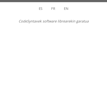
ES
FR
EN
CodeSyntaxek software librearekin garatua