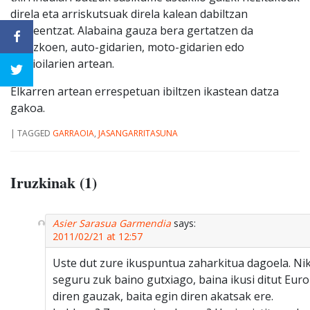
direla eta arriskutsuak direla kalean dabiltzan
besteentzat. Alabaina gauza bera gertatzen da
oinezkoen, auto-gidarien, moto-gidarien edo
kamioilarien artean.
Elkarren artean errespetuan ibiltzen ikastean datza
gakoa.
|
TAGGED
GARRAOIA
,
JASANGARRITASUNA
Iruzkinak (1)
Asier Sarasua Garmendia
says:
2011/02/21 at 12:57
Uste dut zure ikuspuntua zaharkitua dagoela. Nik 
seguru zuk baino gutxiago, baina ikusi ditut Euro
diren gauzak, baita egin diren akatsak ere.