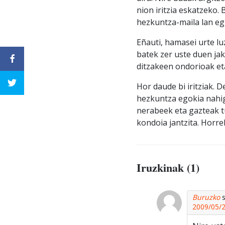
nion iritzia eskatzeko.
hezkuntza-maila lan eg
Eñauti, hamasei urte l
batek zer uste duen jak
ditzakeen ondorioak eta
Hor daude bi iritziak.
hezkuntza egokia nahig
nerabeek eta gazteak t
kondoia jantzita. Horre
Iruzkinak (1)
Buruzko
2009/05/2