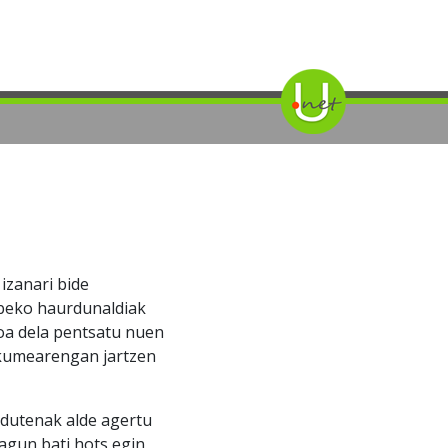
izanari bide
abeko haurdunaldiak
oa dela pentsatu nuen
akumearengan jartzen
rdutenak alde agertu
agun bati hots egin