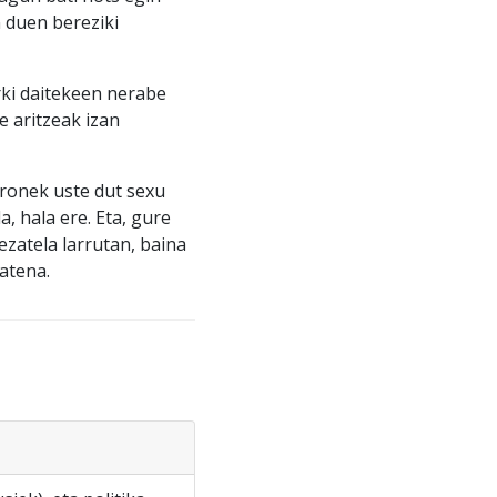
n duen bereziki
rki daitekeen nerabe
e aritzeak izan
ronek uste dut sexu
 hala ere. Eta, gure
zatela larrutan, baina
atena.