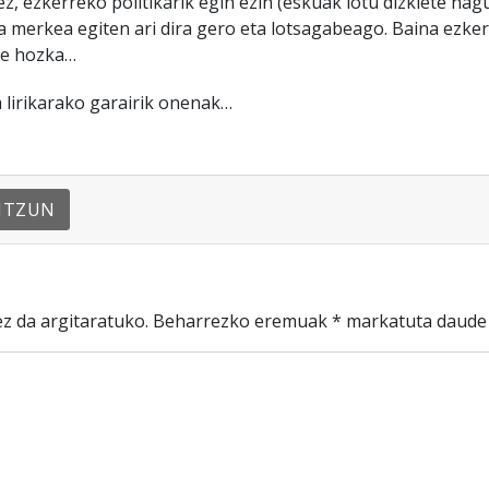
ez, ezkerreko politikarik egin ezin (eskuak lotu dizkiete nagu
a merkea egiten ari dira gero eta lotsagabeago. Baina ezkerr
ie hozka…
ra lirikarako garairik onenak…
NTZUN
z da argitaratuko.
Beharrezko eremuak
*
markatuta daude