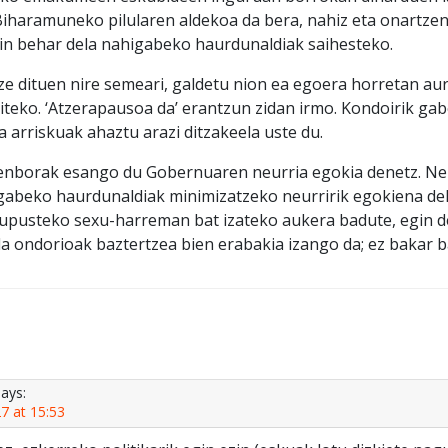
 Biharamuneko pilularen aldekoa da bera, nahiz eta onartze
in behar dela nahigabeko haurdunaldiak saihesteko.
uze dituen nire semeari, galdetu nion ea egoera horretan au
iteko. ‘Atzerapausoa da’ erantzun zidan irmo. Kondoirik gab
 arriskuak ahaztu arazi ditzakeela uste du.
 Denborak esango du Gobernuaren neurria egokia denetz. Ne
abeko haurdunaldiak minimizatzeko neurririk egokiena dela,
upusteko sexu-harreman bat izateko aukera badute, egin de
la ondorioak baztertzea bien erabakia izango da; ez bakar b
says:
7 at 15:53