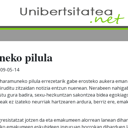
eko pilula
09-05-14
haramuneko pilula errezetarik gabe erosteko aukera eman 
a iruditu zitzaidan notizia entzun nuenean. Nerabeen nahig
estu gura badira, sexu-hezkuntzan sakontzea bidea egokiag
eak ez izateko neurriak hartzearen ardura, berriz ere, em
gresistatzat jotzen da eta emakumeen alorrean lanean diha
tzeko emakumeen eskubideen inguruan borrokan diharduen l