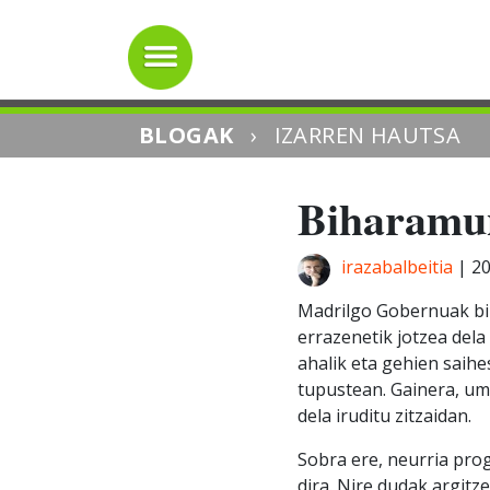
BLOGAK
›
IZARREN HAUTSA
Biharamun
irazabalbeitia
|
20
Madrilgo Gobernuak bi
errazenetik jotzea del
ahalik eta gehien saih
tupustean. Gainera, um
dela iruditu zitzaidan.
Sobra ere, neurria pro
dira. Nire dudak argi