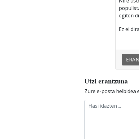
Nire ust
populist
egiten d
Ez ei di
ERA
Utzi erantzuna
Zure e-posta helbidea e