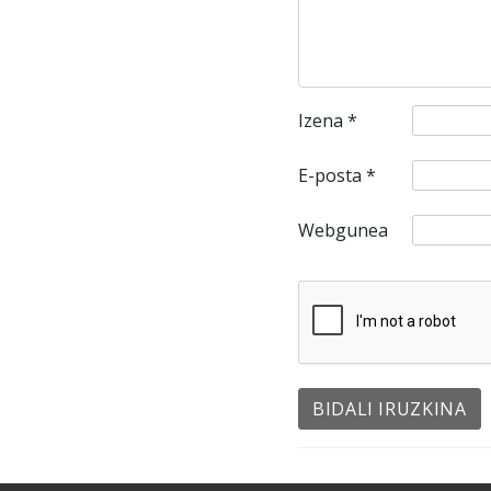
Izena
*
E-posta
*
Webgunea