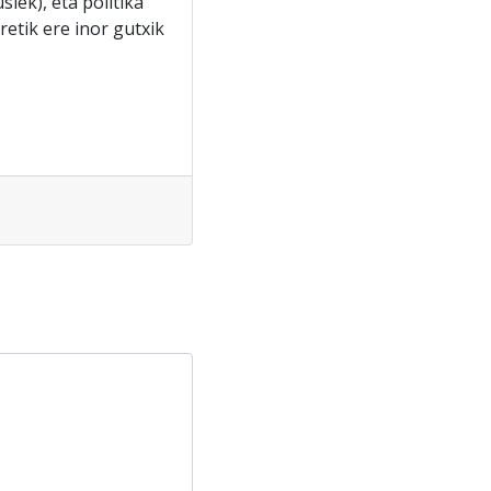
siek), eta politika
etik ere inor gutxik