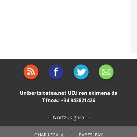
Unibertsitatea.net
UEU
ren ekimena da
Tfnoa.: +34 943821426
--
Nortzuk gara
--
|
OHAR LEGALA
BABESLEAK