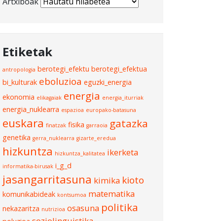
Artxiboak
Etiketak
berotegi_efektu
berotegi_efektua
antropologia
eboluzioa
bi_kulturak
eguzki_energia
energia
ekonomia
elikagaiak
energia_iturriak
energia_nuklearra
espazioa
europako-batasuna
euskara
gatazka
fisika
finatzak
garraoia
genetika
gerra_nuklearra
gizarte_eredua
hizkuntza
ikerketa
hizkuntza_kalitatea
i_g_d
informatika-birusak
jasangarritasuna
kioto
kimika
matematika
komunikabideak
kontsumoa
politika
osasuna
nekazaritza
nutrizioa
soziolinguistika