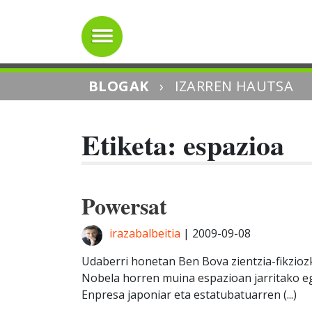
BLOGAK
›
IZARREN HAUTSA
Etiketa: espazioa
Powersat
irazabalbeitia
|
2009-09-08
Udaberri honetan Ben Bova zientzia-fikzioz
Nobela horren muina espazioan jarritako e
Enpresa japoniar eta estatubatuarren (...)