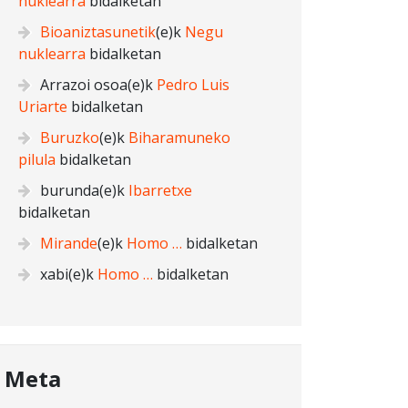
nuklearra
bidalketan
Bioaniztasunetik
(e)k
Negu
nuklearra
bidalketan
Arrazoi osoa
(e)k
Pedro Luis
Uriarte
bidalketan
Buruzko
(e)k
Biharamuneko
pilula
bidalketan
burunda
(e)k
Ibarretxe
bidalketan
Mirande
(e)k
Homo …
bidalketan
xabi
(e)k
Homo …
bidalketan
Meta