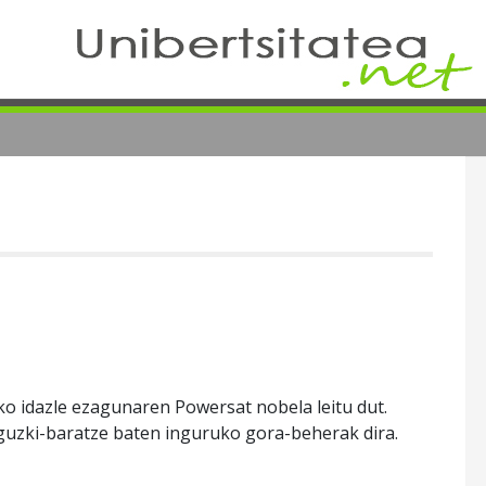
ko idazle ezagunaren Powersat nobela leitu dut.
guzki-baratze baten inguruko gora-beherak dira.