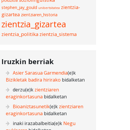
poluzioa
zientzia-
stephen_jay_gould
unibertsitatea
gizartea
zientziaren_historia
zientzia_gizartea
zientzia_politika
zientzia_sistema
Iruzkin berriak
Asier Sarasua Garmendia
(e)k
Bizikletak badira hirirako
bidalketan
derzu
(e)k
zientziaren
eraginkortasuna
bidalketan
Bioaniztasunetik
(e)k
zientziaren
eraginkortasuna
bidalketan
inaki irazabalbeitia
(e)k
Negu