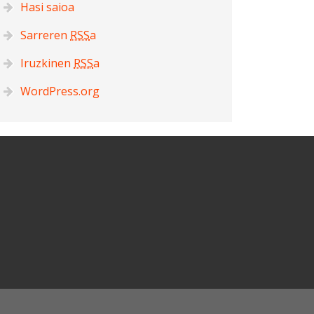
Hasi saioa
Sarreren
RSS
a
Iruzkinen
RSS
a
WordPress.org