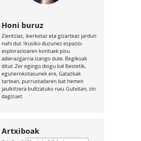
Honi buruz
Zientziaz, ikerketaz eta gizarteaz jardun
nahi dut. Ikusiko duzunez espazio-
esplorazioaren kontuek pisu
adierazgarria izango dute. Begikoak
ditut. Zer egingo diogu ba! Bestetik,
egunerokotasunek ere, Gatazkak
tartean, purrustadaren bat hemen
jaulkitzera bultzatuko nau. Gutxitan, zin
dagizuet.
Artxiboak