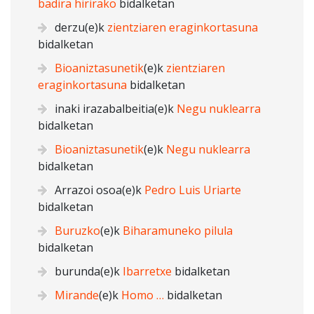
badira hirirako
bidalketan
derzu
(e)k
zientziaren eraginkortasuna
bidalketan
Bioaniztasunetik
(e)k
zientziaren
eraginkortasuna
bidalketan
inaki irazabalbeitia
(e)k
Negu nuklearra
bidalketan
Bioaniztasunetik
(e)k
Negu nuklearra
bidalketan
Arrazoi osoa
(e)k
Pedro Luis Uriarte
bidalketan
Buruzko
(e)k
Biharamuneko pilula
bidalketan
burunda
(e)k
Ibarretxe
bidalketan
Mirande
(e)k
Homo …
bidalketan