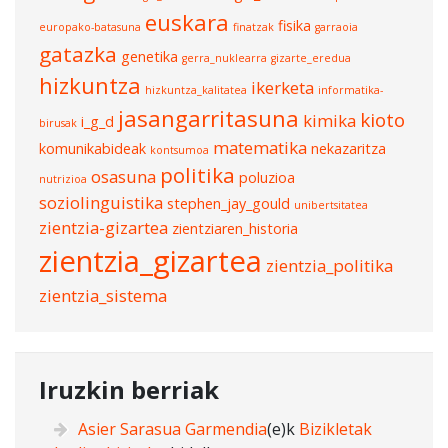
euskara
fisika
europako-batasuna
finatzak
garraoia
gatazka
genetika
gerra_nuklearra
gizarte_eredua
hizkuntza
ikerketa
hizkuntza_kalitatea
informatika-
jasangarritasuna
kioto
kimika
i_g_d
birusak
matematika
komunikabideak
nekazaritza
kontsumoa
politika
osasuna
poluzioa
nutrizioa
soziolinguistika
stephen_jay_gould
unibertsitatea
zientzia-gizartea
zientziaren_historia
zientzia_gizartea
zientzia_politika
zientzia_sistema
Iruzkin berriak
Asier Sarasua Garmendia
(e)k
Bizikletak