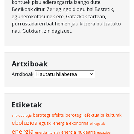
kontuek pisu adierazgarria izango dute.
Begikoak ditut. Zer egingo diogu ba! Bestetik,
egunerokotasunek ere, Gatazkak tartean,
purrustadaren bat hemen jaulkitzera bultzatuko
nau. Gutxitan, zin dagizuet.
Artxiboak
Artxiboak
Etiketak
berotegi_efektu
berotegi_efektua
bi_kulturak
antropologia
eboluzioa
eguzki_energia
ekonomia
elikagaiak
energia
energia_nuklearra
energia_iturriak
espazioa