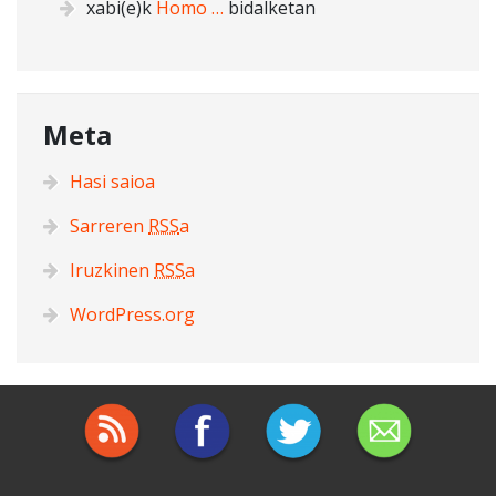
xabi
(e)k
Homo …
bidalketan
Meta
Hasi saioa
Sarreren
RSS
a
Iruzkinen
RSS
a
WordPress.org