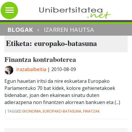
BLOGAK
›
IZARREN HAUTSA
Etiketa: europako-batasuna
Finantza kontraboterea
irazabalbeitia
|
2010-08-09
Egun hauetan iritsi da nire eskuetara Europako
Parlamentuko 70 bat kidek, kolore gehienetakoek
bidenabar, joan den ekainean sinatu duten
adierazpena non finantzen alorrean bankuen eta (...)
|
TAGGED
EKONOMIA
,
EUROPAKO-BATASUNA
,
FINATZAK