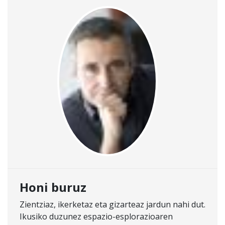
Honi buruz
Zientziaz, ikerketaz eta gizarteaz jardun nahi dut.
Ikusiko duzunez espazio-esplorazioaren