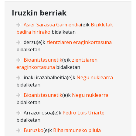
Iruzkin berriak
Asier Sarasua Garmendia
(e)k
Bizikletak
badira hirirako
bidalketan
derzu
(e)k
zientziaren eraginkortasuna
bidalketan
Bioaniztasunetik
(e)k
zientziaren
eraginkortasuna
bidalketan
inaki irazabalbeitia
(e)k
Negu nuklearra
bidalketan
Bioaniztasunetik
(e)k
Negu nuklearra
bidalketan
Arrazoi osoa
(e)k
Pedro Luis Uriarte
bidalketan
Buruzko
(e)k
Biharamuneko pilula