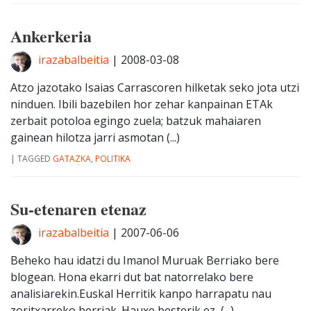
Ankerkeria
irazabalbeitia
|
2008-03-08
Atzo jazotako Isaias Carrascoren hilketak seko jota utzi
ninduen. Ibili bazebilen hor zehar kanpainan ETAk
zerbait potoloa egingo zuela; batzuk mahaiaren
gainean hilotza jarri asmotan (...)
|
TAGGED
GATAZKA
,
POLITIKA
Su-etenaren etenaz
irazabalbeitia
|
2007-06-06
Beheko hau idatzi du Imanol Muruak Berriako bere
blogean. Hona ekarri dut bat natorrelako bere
analisiarekin.Euskal Herritik kanpo harrapatu nau
zoritxarreko berriak. Hauxe besterik ez, (...)