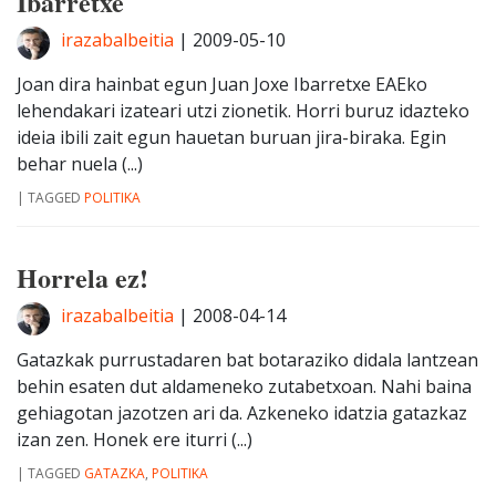
Ibarretxe
irazabalbeitia
|
2009-05-10
Joan dira hainbat egun Juan Joxe Ibarretxe EAEko
lehendakari izateari utzi zionetik. Horri buruz idazteko
ideia ibili zait egun hauetan buruan jira-biraka. Egin
behar nuela (...)
|
TAGGED
POLITIKA
Horrela ez!
irazabalbeitia
|
2008-04-14
Gatazkak purrustadaren bat botaraziko didala lantzean
behin esaten dut aldameneko zutabetxoan. Nahi baina
gehiagotan jazotzen ari da. Azkeneko idatzia gatazkaz
izan zen. Honek ere iturri (...)
|
TAGGED
GATAZKA
,
POLITIKA