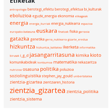
Etiketak
berotegi_efektu
berotegi_efektua
bi_kulturak
antropologia
eboluzioa
eguzki_energia
ekonomia
elikagaiak
energia
energia_nuklearra
energia_iturriak
espazioa
euskara
fisika
europako-batasuna
finatzak
garraoia
gatazka
genetika
gerra_nuklearra
gizarte_eredua
hizkuntza
ikerketa
hizkuntza_kalitatea
informatika-
jasangarritasuna
kioto
kimika
i_g_d
birusak
matematika
komunikabideak
nekazaritza
kontsumoa
politika
osasuna
poluzioa
nutrizioa
soziolinguistika
stephen_jay_gould
unibertsitatea
zientzia-gizartea
zientziaren_historia
zientzia_gizartea
zientzia_politika
zientzia_sistema