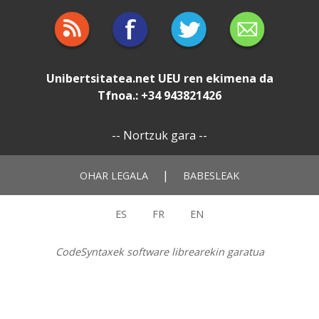
Unibertsitatea.net
UEU
ren ekimena da
Tfnoa.: +34 943821426
--
Nortzuk gara
--
|
OHAR LEGALA
BABESLEAK
ES
FR
EN
CodeSyntaxek software librearekin garatua