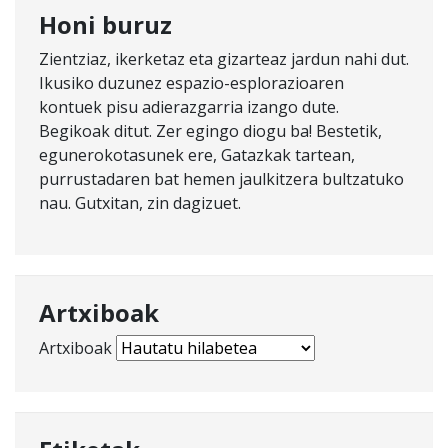
Honi buruz
Zientziaz, ikerketaz eta gizarteaz jardun nahi dut.
Ikusiko duzunez espazio-esplorazioaren
kontuek pisu adierazgarria izango dute.
Begikoak ditut. Zer egingo diogu ba! Bestetik,
egunerokotasunek ere, Gatazkak tartean,
purrustadaren bat hemen jaulkitzera bultzatuko
nau. Gutxitan, zin dagizuet.
Artxiboak
Artxiboak