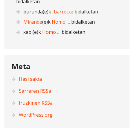
bidalketan
burunda
(e)k
Ibarretxe
bidalketan
Mirande
(e)k
Homo …
bidalketan
xabi
(e)k
Homo …
bidalketan
Meta
Hasi saioa
Sarreren
RSS
a
Iruzkinen
RSS
a
WordPress.org