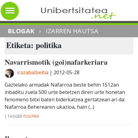
BLOGAK
›
IZARREN HAUTSA
Etiketa: politika
Navarrismotik (goi)nafarkeriara
irazabalbeitia
|
2012-05-28
Gaztelako armadak Nafarroa beste behin 1512an
inbaditu zuela 500 urte betetzen diren urte honetan
fenomeno bitxi baten biderkatzea gertatzean ari da:
Nafarroa Beherearen ukazioa, hain (...)
|
TAGGED
POLITIKA