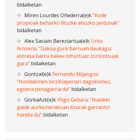
bidalketan
Miren Lourdes Oñederra
(e)k
“Kode
propioak beharko lituzke ahozko jardunak”
bidalketan
Alex Sasiain Bereziartua
(e)k
Urko
Arozena: “Gakoa gure barruan daukagu;
estresa barru bakea bihurtuaz zoriontsuak
gara”
bidalketan
Gontzal
(e)k
Fernando Mijangos:
“Hondakinen birziklapenari dagokionez,
egoera penagarria da”
bidalketan
GorkaAzk
(e)k
Iñigo Gebara: “Ikasleei
gaiak aurkezterakoan itxurak garrantzi
handia du”
bidalketan