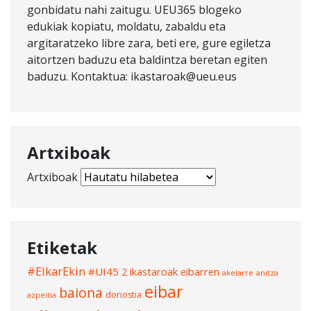
gonbidatu nahi zaitugu. UEU365 blogeko
edukiak kopiatu, moldatu, zabaldu eta
argitaratzeko libre zara, beti ere, gure egiletza
aitortzen baduzu eta baldintza beretan egiten
baduzu. Kontaktua: ikastaroak@ueu.eus
Artxiboak
Artxiboak
Etiketak
#ElkarEkin
#UI45
2 ikastaroak eibarren
akelarre
anitza
eibar
baiona
donostia
azpeitia