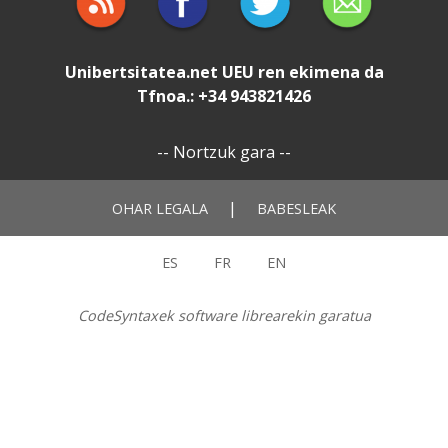
Unibertsitatea.net
UEU
ren ekimena da
Tfnoa.: +34 943821426
--
Nortzuk gara
--
|
OHAR LEGALA
BABESLEAK
ES
FR
EN
CodeSyntaxek software librearekin garatua