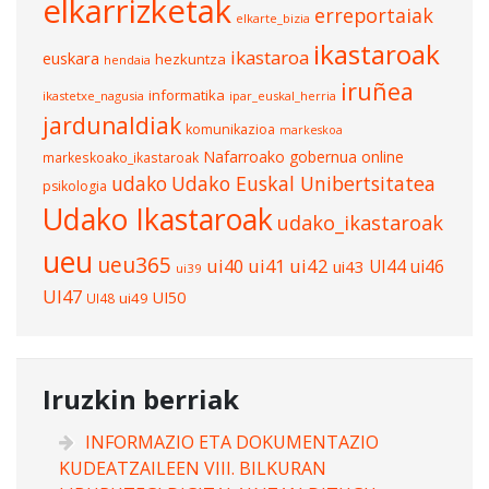
elkarrizketak
erreportaiak
elkarte_bizia
ikastaroak
ikastaroa
euskara
hezkuntza
hendaia
iruñea
informatika
ikastetxe_nagusia
ipar_euskal_herria
jardunaldiak
komunikazioa
markeskoa
Nafarroako gobernua
online
markeskoako_ikastaroak
udako
Udako Euskal Unibertsitatea
psikologia
Udako Ikastaroak
udako_ikastaroak
ueu
ueu365
ui40
ui41
ui42
UI44
ui46
ui43
ui39
UI47
UI50
ui49
UI48
Iruzkin berriak
INFORMAZIO ETA DOKUMENTAZIO
KUDEATZAILEEN VIII. BILKURAN