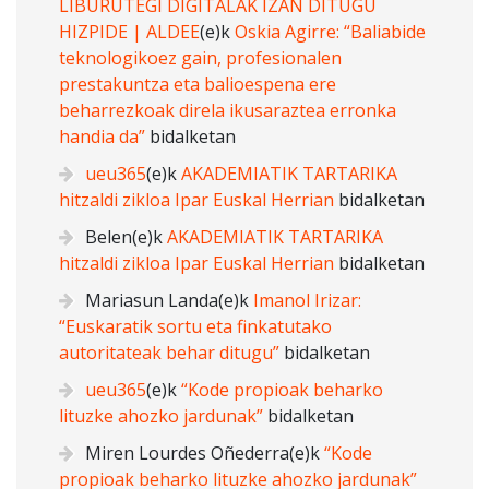
LIBURUTEGI DIGITALAK IZAN DITUGU
HIZPIDE | ALDEE
(e)k
Oskia Agirre: “Baliabide
teknologikoez gain, profesionalen
prestakuntza eta balioespena ere
beharrezkoak direla ikusaraztea erronka
handia da”
bidalketan
ueu365
(e)k
AKADEMIATIK TARTARIKA
hitzaldi zikloa Ipar Euskal Herrian
bidalketan
Belen
(e)k
AKADEMIATIK TARTARIKA
hitzaldi zikloa Ipar Euskal Herrian
bidalketan
Mariasun Landa
(e)k
Imanol Irizar:
“Euskaratik sortu eta finkatutako
autoritateak behar ditugu”
bidalketan
ueu365
(e)k
“Kode propioak beharko
lituzke ahozko jardunak”
bidalketan
Miren Lourdes Oñederra
(e)k
“Kode
propioak beharko lituzke ahozko jardunak”