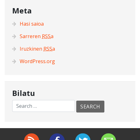
Meta
Hasi saioa
Sarreren
RSS
a
Iruzkinen
RSS
a
WordPress.org
Bilatu