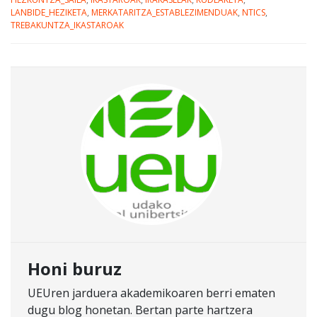
LANBIDE_HEZIKETA
,
MERKATARITZA_ESTABLEZIMENDUAK
,
NTICS
,
TREBAKUNTZA_IKASTAROAK
Honi buruz
UEUren jarduera akademikoaren berri ematen
dugu blog honetan. Bertan parte hartzera