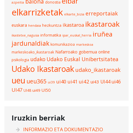
eibar
baiona
donostia
azpeitia
elkarrizketak
erreportaiak
elkarte_bizia
ikastaroak
ikastaroa
euskara
hezkuntza
hendaia
iruñea
informatika
ikastetxe_nagusia
ipar_euskal_herria
jardunaldiak
komunikazioa
markeskoa
Nafarroako gobernua
online
markeskoako_ikastaroak
udako
Udako Euskal Unibertsitatea
psikologia
Udako Ikastaroak
udako_ikastaroak
ueu
ueu365
ui40
ui41
ui42
UI44
ui46
ui43
ui39
UI47
UI50
ui49
UI48
Iruzkin berriak
INFORMAZIO ETA DOKUMENTAZIO