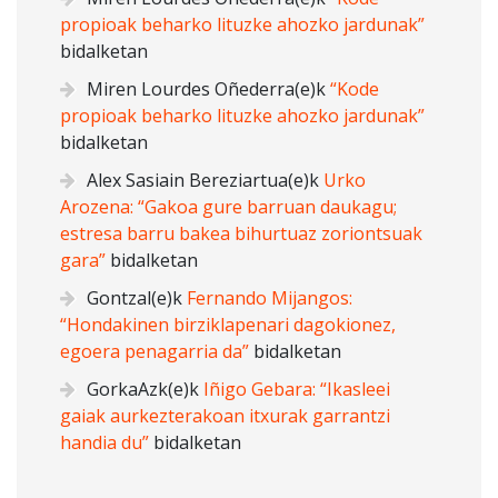
propioak beharko lituzke ahozko jardunak”
bidalketan
Miren Lourdes Oñederra
(e)k
“Kode
propioak beharko lituzke ahozko jardunak”
bidalketan
Alex Sasiain Bereziartua
(e)k
Urko
Arozena: “Gakoa gure barruan daukagu;
estresa barru bakea bihurtuaz zoriontsuak
gara”
bidalketan
Gontzal
(e)k
Fernando Mijangos:
“Hondakinen birziklapenari dagokionez,
egoera penagarria da”
bidalketan
GorkaAzk
(e)k
Iñigo Gebara: “Ikasleei
gaiak aurkezterakoan itxurak garrantzi
handia du”
bidalketan