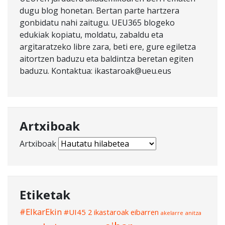
dugu blog honetan. Bertan parte hartzera
gonbidatu nahi zaitugu. UEU365 blogeko
edukiak kopiatu, moldatu, zabaldu eta
argitaratzeko libre zara, beti ere, gure egiletza
aitortzen baduzu eta baldintza beretan egiten
baduzu. Kontaktua: ikastaroak@ueu.eus
Artxiboak
Artxiboak
Etiketak
#ElkarEkin
#UI45
2 ikastaroak eibarren
akelarre
anitza