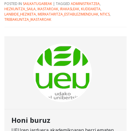
POSTED IN
SAILKATUGABEAK
|
TAGGED
ADMINISTRATZEA
,
HEZKUNTZA_SAILA
,
IKASTAROAK
,
IRAKASLEAK
,
KUDEAKETA
,
LANBIDE_HEZIKETA
,
MERKATARITZA_ESTABLEZIMENDUAK
,
NTICS
,
TREBAKUNTZA_IKASTAROAK
Honi buruz
UEUren jarduera akademikoaren berri ematen