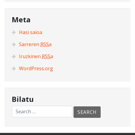
Meta
Hasi saioa
Sarreren
RSS
a
Iruzkinen
RSS
a
WordPress.org
Bilatu