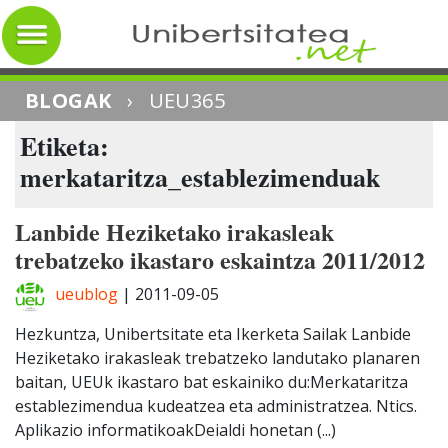
BLOGAK
›
UEU365
Etiketa:
merkataritza_establezimenduak
Lanbide Heziketako irakasleak
trebatzeko ikastaro eskaintza 2011/2012
ueublog
|
2011-09-05
Hezkuntza, Unibertsitate eta Ikerketa Sailak Lanbide
Heziketako irakasleak trebatzeko landutako planaren
baitan, UEUk ikastaro bat eskainiko du:Merkataritza
establezimendua kudeatzea eta administratzea. Ntics.
Aplikazio informatikoakDeialdi honetan (...)