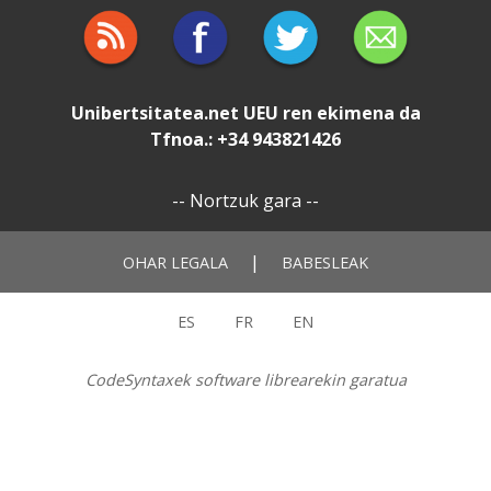
Unibertsitatea.net
UEU
ren ekimena da
Tfnoa.: +34 943821426
--
Nortzuk gara
--
|
OHAR LEGALA
BABESLEAK
ES
FR
EN
CodeSyntaxek software librearekin garatua