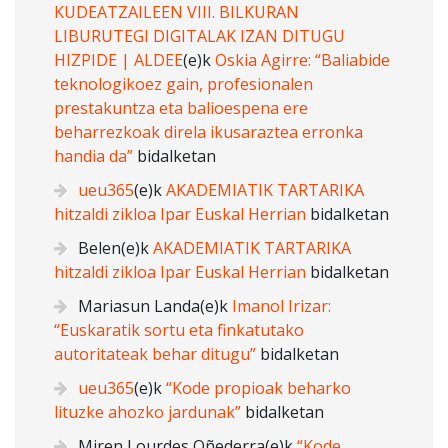
KUDEATZAILEEN VIII. BILKURAN
LIBURUTEGI DIGITALAK IZAN DITUGU
HIZPIDE | ALDEE
(e)k
Oskia Agirre: “Baliabide
teknologikoez gain, profesionalen
prestakuntza eta balioespena ere
beharrezkoak direla ikusaraztea erronka
handia da”
bidalketan
ueu365
(e)k
AKADEMIATIK TARTARIKA
hitzaldi zikloa Ipar Euskal Herrian
bidalketan
Belen
(e)k
AKADEMIATIK TARTARIKA
hitzaldi zikloa Ipar Euskal Herrian
bidalketan
Mariasun Landa
(e)k
Imanol Irizar:
“Euskaratik sortu eta finkatutako
autoritateak behar ditugu”
bidalketan
ueu365
(e)k
“Kode propioak beharko
lituzke ahozko jardunak”
bidalketan
Miren Lourdes Oñederra
(e)k
“Kode