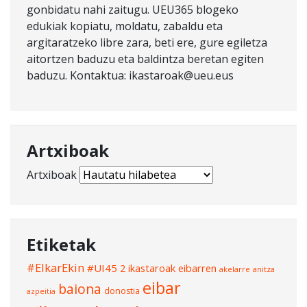
gonbidatu nahi zaitugu. UEU365 blogeko
edukiak kopiatu, moldatu, zabaldu eta
argitaratzeko libre zara, beti ere, gure egiletza
aitortzen baduzu eta baldintza beretan egiten
baduzu. Kontaktua: ikastaroak@ueu.eus
Artxiboak
Artxiboak
Etiketak
#ElkarEkin
#UI45
2 ikastaroak eibarren
akelarre
anitza
eibar
baiona
donostia
azpeitia