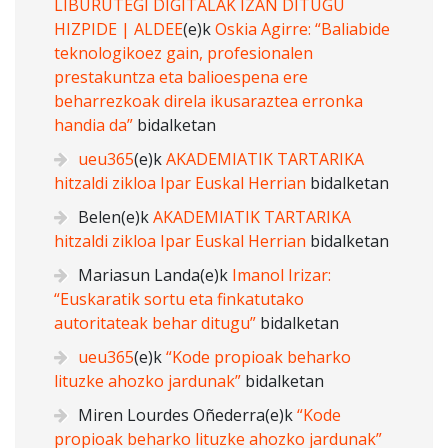
LIBURUTEGI DIGITALAK IZAN DITUGU
HIZPIDE | ALDEE
(e)k
Oskia Agirre: “Baliabide
teknologikoez gain, profesionalen
prestakuntza eta balioespena ere
beharrezkoak direla ikusaraztea erronka
handia da”
bidalketan
ueu365
(e)k
AKADEMIATIK TARTARIKA
hitzaldi zikloa Ipar Euskal Herrian
bidalketan
Belen
(e)k
AKADEMIATIK TARTARIKA
hitzaldi zikloa Ipar Euskal Herrian
bidalketan
Mariasun Landa
(e)k
Imanol Irizar:
“Euskaratik sortu eta finkatutako
autoritateak behar ditugu”
bidalketan
ueu365
(e)k
“Kode propioak beharko
lituzke ahozko jardunak”
bidalketan
Miren Lourdes Oñederra
(e)k
“Kode
propioak beharko lituzke ahozko jardunak”