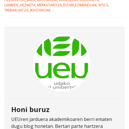
LANBIDE_HEZIKETA
,
MERKATARITZA_ESTABLEZIMENDUAK
,
NTICS
,
TREBAKUNTZA_IKASTAROAK
Honi buruz
UEUren jarduera akademikoaren berri ematen
dugu blog honetan. Bertan parte hartzera