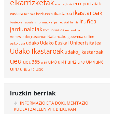
elkarrizketak
erreportaiak
elkarte_bizia
ikastaroak
ikastaroa
euskara
hezkuntza
hendaia
iruñea
informatika
ikastetxe_nagusia
ipar_euskal_herria
jardunaldiak
komunikazioa
markeskoa
Nafarroako gobernua
online
markeskoako_ikastaroak
udako
Udako Euskal Unibertsitatea
psikologia
Udako Ikastaroak
udako_ikastaroak
ueu
ueu365
ui40
ui41
ui42
UI44
ui46
ui43
ui39
UI47
UI50
ui49
UI48
Iruzkin berriak
INFORMAZIO ETA DOKUMENTAZIO
KUDEATZAILEEN VIII. BILKURAN