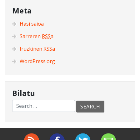
Meta
Hasi saioa
Sarreren
RSS
a
Iruzkinen
RSS
a
WordPress.org
Bilatu