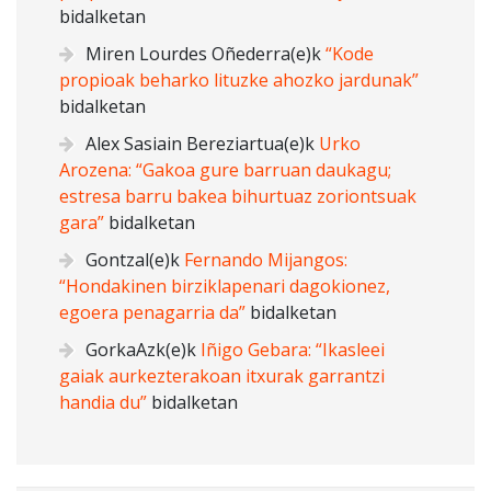
bidalketan
Miren Lourdes Oñederra
(e)k
“Kode
propioak beharko lituzke ahozko jardunak”
bidalketan
Alex Sasiain Bereziartua
(e)k
Urko
Arozena: “Gakoa gure barruan daukagu;
estresa barru bakea bihurtuaz zoriontsuak
gara”
bidalketan
Gontzal
(e)k
Fernando Mijangos:
“Hondakinen birziklapenari dagokionez,
egoera penagarria da”
bidalketan
GorkaAzk
(e)k
Iñigo Gebara: “Ikasleei
gaiak aurkezterakoan itxurak garrantzi
handia du”
bidalketan