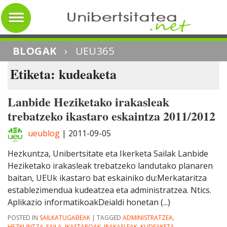
BLOGAK
›
UEU365
Etiketa: kudeaketa
Lanbide Heziketako irakasleak
trebatzeko ikastaro eskaintza 2011/2012
ueublog
|
2011-09-05
Hezkuntza, Unibertsitate eta Ikerketa Sailak Lanbide
Heziketako irakasleak trebatzeko landutako planaren
baitan, UEUk ikastaro bat eskainiko du:Merkataritza
establezimendua kudeatzea eta administratzea. Ntics.
Aplikazio informatikoakDeialdi honetan (...)
POSTED IN
SAILKATUGABEAK
|
TAGGED
ADMINISTRATZEA
,
HEZKUNTZA_SAILA
,
IKASTAROAK
,
IRAKASLEAK
,
KUDEAKETA
,