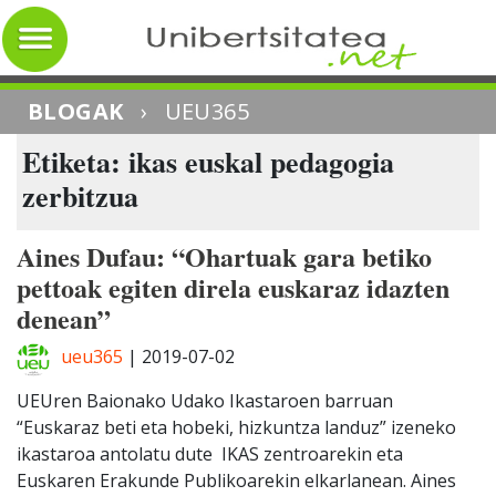
BLOGAK
›
UEU365
Etiketa: ikas euskal pedagogia
zerbitzua
Aines Dufau: “Ohartuak gara betiko
pettoak egiten direla euskaraz idazten
denean”
ueu365
|
2019-07-02
UEUren Baionako Udako Ikastaroen barruan
“Euskaraz beti eta hobeki, hizkuntza landuz” izeneko
ikastaroa antolatu dute IKAS zentroarekin eta
Euskaren Erakunde Publikoarekin elkarlanean. Aines