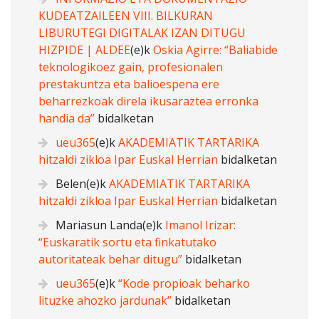
KUDEATZAILEEN VIII. BILKURAN
LIBURUTEGI DIGITALAK IZAN DITUGU
HIZPIDE | ALDEE
(e)k
Oskia Agirre: “Baliabide
teknologikoez gain, profesionalen
prestakuntza eta balioespena ere
beharrezkoak direla ikusaraztea erronka
handia da”
bidalketan
ueu365
(e)k
AKADEMIATIK TARTARIKA
hitzaldi zikloa Ipar Euskal Herrian
bidalketan
Belen
(e)k
AKADEMIATIK TARTARIKA
hitzaldi zikloa Ipar Euskal Herrian
bidalketan
Mariasun Landa
(e)k
Imanol Irizar:
“Euskaratik sortu eta finkatutako
autoritateak behar ditugu”
bidalketan
ueu365
(e)k
“Kode propioak beharko
lituzke ahozko jardunak”
bidalketan