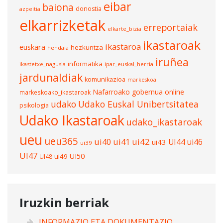
eibar
baiona
donostia
azpeitia
elkarrizketak
erreportaiak
elkarte_bizia
ikastaroak
ikastaroa
euskara
hezkuntza
hendaia
iruñea
informatika
ikastetxe_nagusia
ipar_euskal_herria
jardunaldiak
komunikazioa
markeskoa
Nafarroako gobernua
online
markeskoako_ikastaroak
udako
Udako Euskal Unibertsitatea
psikologia
Udako Ikastaroak
udako_ikastaroak
ueu
ueu365
ui40
ui41
ui42
UI44
ui46
ui43
ui39
UI47
UI50
ui49
UI48
Iruzkin berriak
INFORMAZIO ETA DOKUMENTAZIO