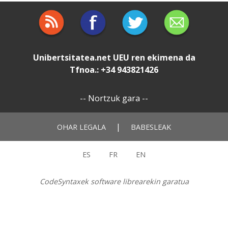
Unibertsitatea.net
UEU
ren ekimena da
Tfnoa.: +34 943821426
--
Nortzuk gara
--
|
OHAR LEGALA
BABESLEAK
ES
FR
EN
CodeSyntaxek software librearekin garatua