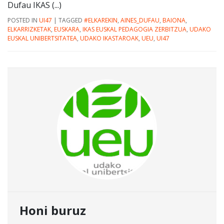
Dufau IKAS (...)
POSTED IN
UI47
|
TAGGED
#ELKAREKIN
,
AINES_DUFAU
,
BAIONA
,
ELKARRIZKETAK
,
EUSKARA
,
IKAS EUSKAL PEDAGOGIA ZERBITZUA
,
UDAKO
EUSKAL UNIBERTSITATEA
,
UDAKO IKASTAROAK
,
UEU
,
UI47
Honi buruz