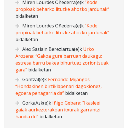
Miren Lourdes Oñederra
(e)k
“Kode
propioak beharko lituzke ahozko jardunak”
bidalketan
Miren Lourdes Oñederra
(e)k
“Kode
propioak beharko lituzke ahozko jardunak”
bidalketan
Alex Sasiain Bereziartua
(e)k
Urko
Arozena: “Gakoa gure barruan daukagu;
estresa barru bakea bihurtuaz zoriontsuak
gara”
bidalketan
Gontzal
(e)k
Fernando Mijangos:
“Hondakinen birziklapenari dagokionez,
egoera penagarria da”
bidalketan
GorkaAzk
(e)k
Iñigo Gebara: “Ikasleei
gaiak aurkezterakoan itxurak garrantzi
handia du”
bidalketan