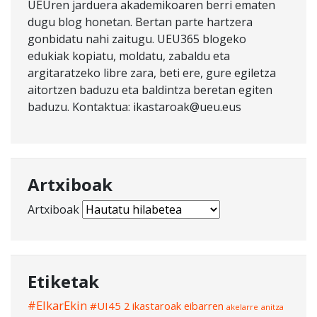
UEUren jarduera akademikoaren berri ematen
dugu blog honetan. Bertan parte hartzera
gonbidatu nahi zaitugu. UEU365 blogeko
edukiak kopiatu, moldatu, zabaldu eta
argitaratzeko libre zara, beti ere, gure egiletza
aitortzen baduzu eta baldintza beretan egiten
baduzu. Kontaktua: ikastaroak@ueu.eus
Artxiboak
Artxiboak
Etiketak
#ElkarEkin
#UI45
2 ikastaroak eibarren
akelarre
anitza