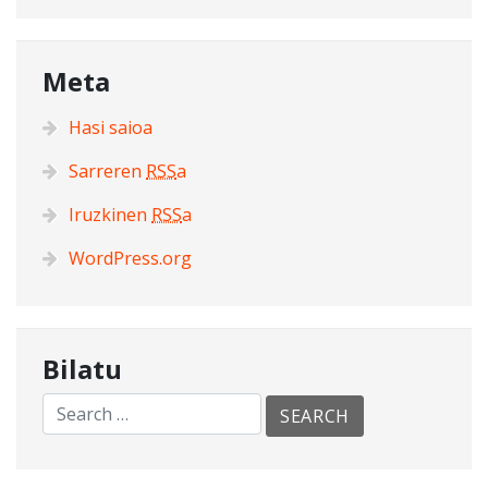
Meta
Hasi saioa
Sarreren
RSS
a
Iruzkinen
RSS
a
WordPress.org
Bilatu