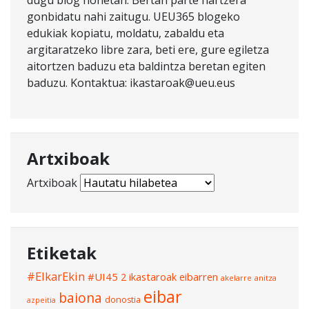
dugu blog honetan. Bertan parte hartzera
gonbidatu nahi zaitugu. UEU365 blogeko
edukiak kopiatu, moldatu, zabaldu eta
argitaratzeko libre zara, beti ere, gure egiletza
aitortzen baduzu eta baldintza beretan egiten
baduzu. Kontaktua: ikastaroak@ueu.eus
Artxiboak
Artxiboak
Etiketak
#ElkarEkin
#UI45
2 ikastaroak eibarren
akelarre
anitza
eibar
baiona
donostia
azpeitia