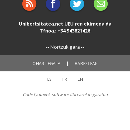
Unibertsitatea.net
UEU
ren ekimena da
Tfnoa.: +34 943821426
--
Nortzuk gara
--
|
OHAR LEGALA
BABESLEAK
ES
FR
EN
CodeSyntaxek software librearekin garatua