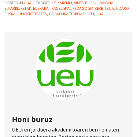
POSTED IN
UI47
|
TAGGED
#ELKAREKIN
,
AINES_DUFAU
,
BAIONA
,
ELKARRIZKETAK
,
EUSKARA
,
IKAS EUSKAL PEDAGOGIA ZERBITZUA
,
UDAKO
EUSKAL UNIBERTSITATEA
,
UDAKO IKASTAROAK
,
UEU
,
UI47
Honi buruz
UEUren jarduera akademikoaren berri ematen