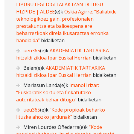
LIBURUTEGI DIGITALAK IZAN DITUGU
HIZPIDE | ALDEE
(e)k
Oskia Agirre: “Baliabide
teknologikoez gain, profesionalen
prestakuntza eta balioespena ere
beharrezkoak direla ikusaraztea erronka
handia da”
bidalketan
ueu365
(e)k
AKADEMIATIK TARTARIKA
hitzaldi zikloa Ipar Euskal Herrian
bidalketan
Belen
(e)k
AKADEMIATIK TARTARIKA
hitzaldi zikloa Ipar Euskal Herrian
bidalketan
Mariasun Landa
(e)k
Imanol Irizar:
“Euskaratik sortu eta finkatutako
autoritateak behar ditugu”
bidalketan
ueu365
(e)k
“Kode propioak beharko
lituzke ahozko jardunak”
bidalketan
Miren Lourdes Oñederra
(e)k
“Kode