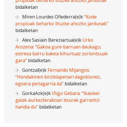
propioak beharko lituzke ahozko jardunak”
bidalketan
Miren Lourdes Oñederra
(e)k
“Kode
propioak beharko lituzke ahozko jardunak”
bidalketan
Alex Sasiain Bereziartua
(e)k
Urko
Arozena: “Gakoa gure barruan daukagu;
estresa barru bakea bihurtuaz zoriontsuak
gara”
bidalketan
Gontzal
(e)k
Fernando Mijangos:
“Hondakinen birziklapenari dagokionez,
egoera penagarria da”
bidalketan
GorkaAzk
(e)k
Iñigo Gebara: “Ikasleei
gaiak aurkezterakoan itxurak garrantzi
handia du”
bidalketan