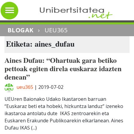
BLOGAK
›
UEU365
Etiketa: aines_dufau
Aines Dufau: “Ohartuak gara betiko
pettoak egiten direla euskaraz idazten
denean”
ueu365
|
2019-07-02
UEUren Baionako Udako Ikastaroen barruan
“Euskaraz beti eta hobeki, hizkuntza landuz” izeneko
ikastaroa antolatu dute IKAS zentroarekin eta
Euskaren Erakunde Publikoarekin elkarlanean. Aines
Dufau IKAS (...)