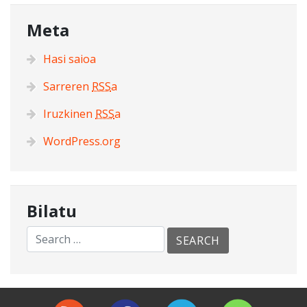
Meta
Hasi saioa
Sarreren
RSS
a
Iruzkinen
RSS
a
WordPress.org
Bilatu