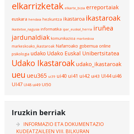
elkarrizketak
erreportaiak
elkarte_bizia
ikastaroak
ikastaroa
euskara
hezkuntza
hendaia
iruñea
informatika
ikastetxe_nagusia
ipar_euskal_herria
jardunaldiak
komunikazioa
markeskoa
Nafarroako gobernua
online
markeskoako_ikastaroak
udako
Udako Euskal Unibertsitatea
psikologia
Udako Ikastaroak
udako_ikastaroak
ueu
ueu365
ui40
ui41
ui42
UI44
ui46
ui43
ui39
UI47
UI50
ui49
UI48
Iruzkin berriak
INFORMAZIO ETA DOKUMENTAZIO
KUDEATZAILEEN VIII. BILKURAN