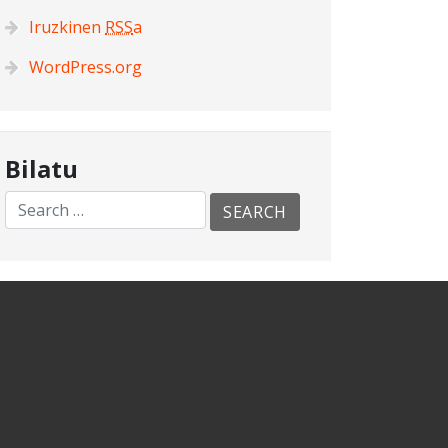
Iruzkinen
RSS
a
WordPress.org
Bilatu