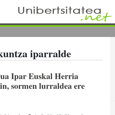
kuntza iparralde
rua Ipar Euskal Herria
in, sormen lurraldea ere