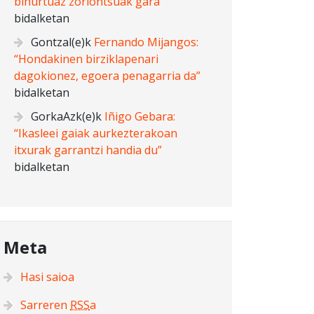
bihurtuaz zoriontsuak gara”
bidalketan
Gontzal
(e)k
Fernando Mijangos:
“Hondakinen birziklapenari
dagokionez, egoera penagarria da”
bidalketan
GorkaAzk
(e)k
Iñigo Gebara:
“Ikasleei gaiak aurkezterakoan
itxurak garrantzi handia du”
bidalketan
Meta
Hasi saioa
Sarreren
RSS
a