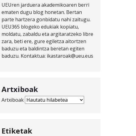
UEUren jarduera akademikoaren berri
ematen dugu blog honetan. Bertan
parte hartzera gonbidatu nahi zaitugu.
UEU365 blogeko edukiak kopiatu,
moldatu, zabaldu eta argitaratzeko libre
zara, beti ere, gure egiletza aitortzen
baduzu eta baldintza beretan egiten
baduzu. Kontaktua: ikastaroak@ueu.eus
Artxiboak
Artxiboak
Etiketak