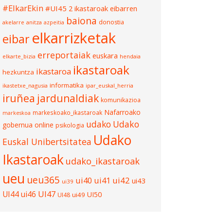
#ElkarEkin
#UI45
2 ikastaroak eibarren
baiona
donostia
akelarre
anitza
azpeitia
elkarrizketak
eibar
erreportaiak
euskara
elkarte_bizia
hendaia
ikastaroak
ikastaroa
hezkuntza
informatika
ikastetxe_nagusia
ipar_euskal_herria
iruñea
jardunaldiak
komunikazioa
Nafarroako
markeskoako_ikastaroak
markeskoa
udako
Udako
gobernua
online
psikologia
Udako
Euskal Unibertsitatea
Ikastaroak
udako_ikastaroak
ueu
ueu365
ui40
ui41
ui42
ui43
ui39
UI47
UI44
ui46
UI50
ui49
UI48