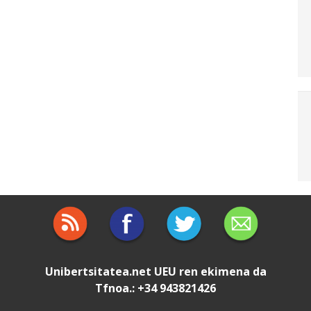
Unibertsitatea.net
UEU
ren ekimena da
Tfnoa.: +34 943821426