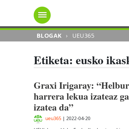
BLOGAK
›
UEU365
Etiketa: eusko ikas
Graxi Irigaray: “Helbu
harrera lekua izateaz ga
izatea da”
ueu365
|
2022-04-20