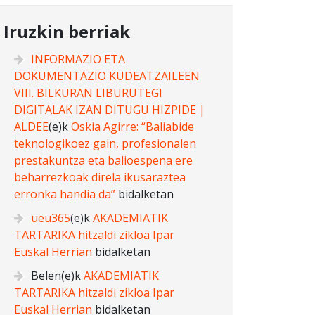
Iruzkin berriak
INFORMAZIO ETA
DOKUMENTAZIO KUDEATZAILEEN
VIII. BILKURAN LIBURUTEGI
DIGITALAK IZAN DITUGU HIZPIDE |
ALDEE
(e)k
Oskia Agirre: “Baliabide
teknologikoez gain, profesionalen
prestakuntza eta balioespena ere
beharrezkoak direla ikusaraztea
erronka handia da”
bidalketan
ueu365
(e)k
AKADEMIATIK
TARTARIKA hitzaldi zikloa Ipar
Euskal Herrian
bidalketan
Belen
(e)k
AKADEMIATIK
TARTARIKA hitzaldi zikloa Ipar
Euskal Herrian
bidalketan