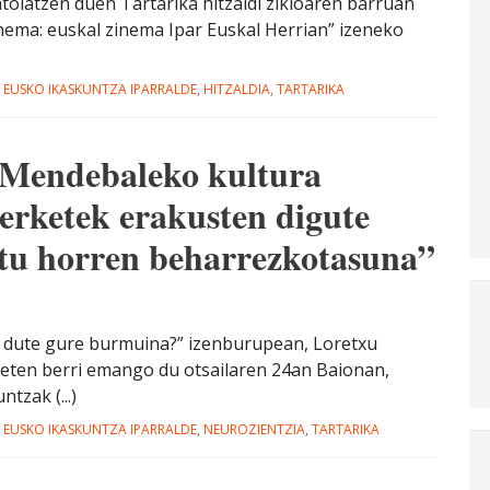
olatzen duen Tartarika hitzaldi zikloaren barruan
zinema: euskal zinema Ipar Euskal Herrian” izeneko
,
EUSKO IKASKUNTZA IPARRALDE
,
HITZALDIA
,
TARTARIKA
“Mendebaleko kultura
erketek erakusten digute
ztu horren beharrezkotasuna”
en dute gure burmuina?” izenburupean, Loretxu
keten berri emango du otsailaren 24an Baionan,
tzak (...)
,
EUSKO IKASKUNTZA IPARRALDE
,
NEUROZIENTZIA
,
TARTARIKA