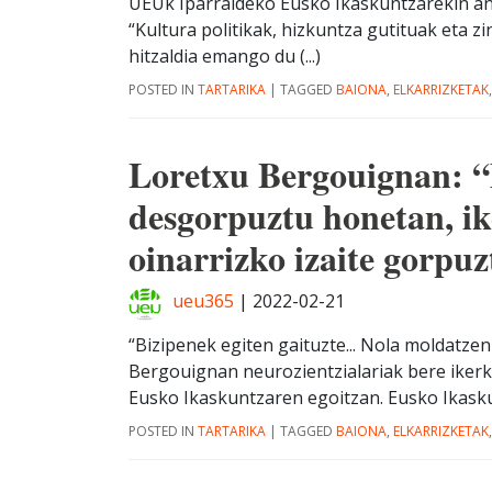
UEUk Iparraldeko Eusko Ikaskuntzarekin ant
“Kultura politikak, hizkuntza gutituak eta 
hitzaldia emango du (...)
POSTED IN
TARTARIKA
|
TAGGED
BAIONA
,
ELKARRIZKETAK
Loretxu Bergouignan: 
desgorpuztu honetan, ik
oinarrizko izaite gorpu
ueu365
|
2022-02-21
“Bizipenek egiten gaituzte... Nola moldatz
Bergouignan neurozientzialariak bere iker
Eusko Ikaskuntzaren egoitzan. Eusko Ikaskun
POSTED IN
TARTARIKA
|
TAGGED
BAIONA
,
ELKARRIZKETAK