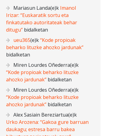
Mariasun Landa
(e)k
Imanol
Irizar: “Euskaratik sortu eta
finkatutako autoritateak behar
ditugu”
bidalketan
ueu365
(e)k
“Kode propioak
beharko lituzke ahozko jardunak”
bidalketan
Miren Lourdes Oñederra
(e)k
“Kode propioak beharko lituzke
ahozko jardunak”
bidalketan
Miren Lourdes Oñederra
(e)k
“Kode propioak beharko lituzke
ahozko jardunak”
bidalketan
Alex Sasiain Bereziartua
(e)k
Urko Arozena: “Gakoa gure barruan
daukagu; estresa barru bakea