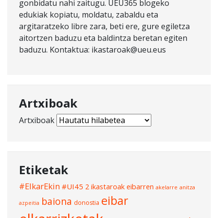
gonbidatu nahi zaitugu. UEU365 blogeko
edukiak kopiatu, moldatu, zabaldu eta
argitaratzeko libre zara, beti ere, gure egiletza
aitortzen baduzu eta baldintza beretan egiten
baduzu. Kontaktua: ikastaroak@ueu.eus
Artxiboak
Artxiboak
Etiketak
#ElkarEkin
#UI45
2 ikastaroak eibarren
akelarre
anitza
eibar
baiona
donostia
azpeitia