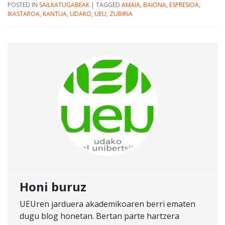
POSTED IN
SAILKATUGABEAK
|
TAGGED
AMAIA
,
BAIONA
,
ESPRESIOA
,
IKASTAROA
,
KANTUA
,
UDAKO
,
UEU
,
ZUBIRIA
Honi buruz
UEUren jarduera akademikoaren berri ematen
dugu blog honetan. Bertan parte hartzera