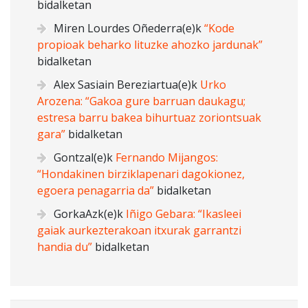
bidalketan
Miren Lourdes Oñederra
(e)k
“Kode
propioak beharko lituzke ahozko jardunak”
bidalketan
Alex Sasiain Bereziartua
(e)k
Urko
Arozena: “Gakoa gure barruan daukagu;
estresa barru bakea bihurtuaz zoriontsuak
gara”
bidalketan
Gontzal
(e)k
Fernando Mijangos:
“Hondakinen birziklapenari dagokionez,
egoera penagarria da”
bidalketan
GorkaAzk
(e)k
Iñigo Gebara: “Ikasleei
gaiak aurkezterakoan itxurak garrantzi
handia du”
bidalketan