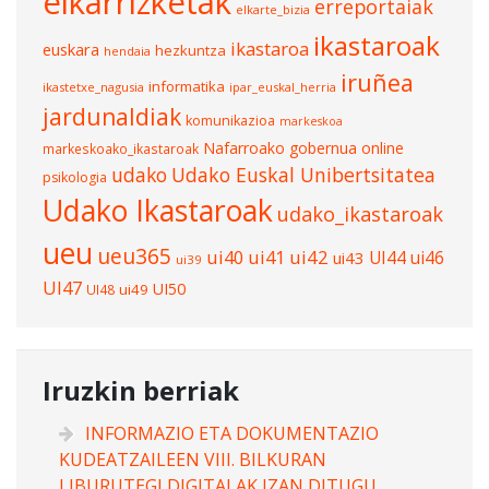
elkarrizketak
erreportaiak
elkarte_bizia
ikastaroak
ikastaroa
euskara
hezkuntza
hendaia
iruñea
informatika
ikastetxe_nagusia
ipar_euskal_herria
jardunaldiak
komunikazioa
markeskoa
Nafarroako gobernua
online
markeskoako_ikastaroak
udako
Udako Euskal Unibertsitatea
psikologia
Udako Ikastaroak
udako_ikastaroak
ueu
ueu365
ui40
ui41
ui42
UI44
ui46
ui43
ui39
UI47
UI50
ui49
UI48
Iruzkin berriak
INFORMAZIO ETA DOKUMENTAZIO
KUDEATZAILEEN VIII. BILKURAN
LIBURUTEGI DIGITALAK IZAN DITUGU