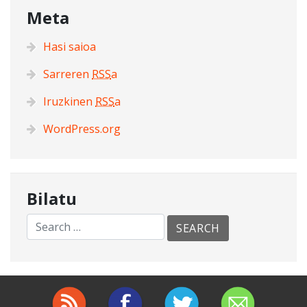
Meta
Hasi saioa
Sarreren
RSS
a
Iruzkinen
RSS
a
WordPress.org
Bilatu