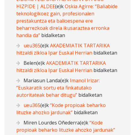
HIZPIDE | ALDEE
(e)k
Oskia Agirre: “Baliabide
teknologikoez gain, profesionalen
prestakuntza eta balioespena ere
beharrezkoak direla ikusaraztea erronka
handia da”
bidalketan
ueu365
(e)k
AKADEMIATIK TARTARIKA
hitzaldi zikloa Ipar Euskal Herrian
bidalketan
Belen
(e)k
AKADEMIATIK TARTARIKA
hitzaldi zikloa Ipar Euskal Herrian
bidalketan
Mariasun Landa
(e)k
Imanol Irizar:
“Euskaratik sortu eta finkatutako
autoritateak behar ditugu”
bidalketan
ueu365
(e)k
“Kode propioak beharko
lituzke ahozko jardunak”
bidalketan
Miren Lourdes Oñederra
(e)k
“Kode
propioak beharko lituzke ahozko jardunak”