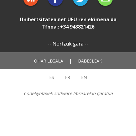
Unibertsitatea.net
UEU
ren ekimena da
Tfnoa.: +34 943821426
--
Nortzuk gara
--
|
OHAR LEGALA
BABESLEAK
ES
FR
EN
CodeSyntaxek software librearekin garatua