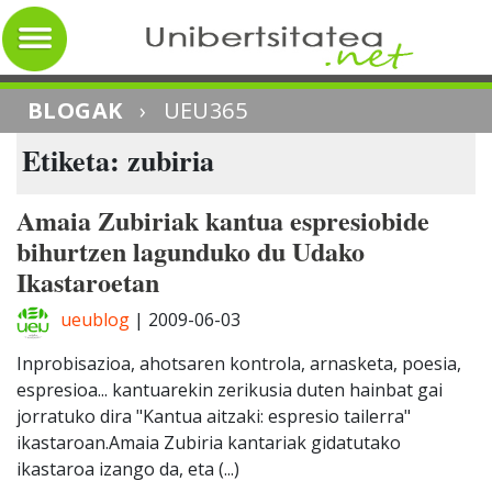
BLOGAK
›
UEU365
Etiketa: zubiria
Amaia Zubiriak kantua espresiobide
bihurtzen lagunduko du Udako
Ikastaroetan
ueublog
|
2009-06-03
Inprobisazioa, ahotsaren kontrola, arnasketa, poesia,
espresioa... kantuarekin zerikusia duten hainbat gai
jorratuko dira "Kantua aitzaki: espresio tailerra"
ikastaroan.Amaia Zubiria kantariak gidatutako
ikastaroa izango da, eta (...)