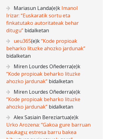
Mariasun Landa
(e)k
Imanol
Irizar: “Euskaratik sortu eta
finkatutako autoritateak behar
ditugu”
bidalketan
ueu365
(e)k
“Kode propioak
beharko lituzke ahozko jardunak”
bidalketan
Miren Lourdes Oñederra
(e)k
“Kode propioak beharko lituzke
ahozko jardunak”
bidalketan
Miren Lourdes Oñederra
(e)k
“Kode propioak beharko lituzke
ahozko jardunak”
bidalketan
Alex Sasiain Bereziartua
(e)k
Urko Arozena: “Gakoa gure barruan
daukagu; estresa barru bakea