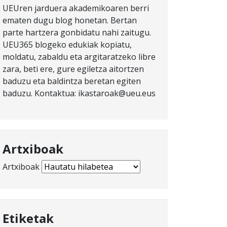
UEUren jarduera akademikoaren berri
ematen dugu blog honetan. Bertan
parte hartzera gonbidatu nahi zaitugu.
UEU365 blogeko edukiak kopiatu,
moldatu, zabaldu eta argitaratzeko libre
zara, beti ere, gure egiletza aitortzen
baduzu eta baldintza beretan egiten
baduzu. Kontaktua: ikastaroak@ueu.eus
Artxiboak
Artxiboak
Etiketak