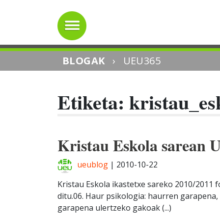
BLOGAK
›
UEU365
Etiketa: kristau_es
Kristau Eskola sarean 
ueublog
|
2010-10-22
Kristau Eskola ikastetxe sareko 2010/2011
ditu.06. Haur psikologia: haurren garapena
garapena ulertzeko gakoak (...)