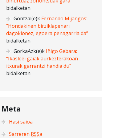
bihurtuaz zoriontsuak gara”
bidalketan
Gontzal
(e)k
Fernando Mijangos:
“Hondakinen birziklapenari
dagokionez, egoera penagarria da”
bidalketan
GorkaAzk
(e)k
Iñigo Gebara:
“Ikasleei gaiak aurkezterakoan
itxurak garrantzi handia du”
bidalketan
Meta
Hasi saioa
Sarreren
RSS
a