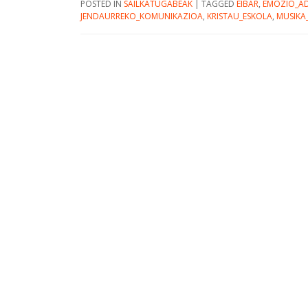
POSTED IN
SAILKATUGABEAK
|
TAGGED
EIBAR
,
EMOZIO_A
JENDAURREKO_KOMUNIKAZIOA
,
KRISTAU_ESKOLA
,
MUSIKA