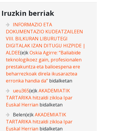
Iruzkin berriak
INFORMAZIO ETA
DOKUMENTAZIO KUDEATZAILEEN
VIII. BILKURAN LIBURUTEGI
DIGITALAK IZAN DITUGU HIZPIDE |
ALDEE
(e)k
Oskia Agirre: “Baliabide
teknologikoez gain, profesionalen
prestakuntza eta balioespena ere
beharrezkoak direla ikusaraztea
erronka handia da”
bidalketan
ueu365
(e)k
AKADEMIATIK
TARTARIKA hitzaldi zikloa Ipar
Euskal Herrian
bidalketan
Belen
(e)k
AKADEMIATIK
TARTARIKA hitzaldi zikloa Ipar
Euskal Herrian
bidalketan