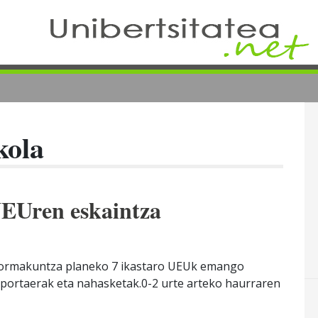
kola
UEUren eskaintza
 formakuntza planeko 7 ikastaro UEUk emango
, portaerak eta nahasketak.0-2 urte arteko haurraren