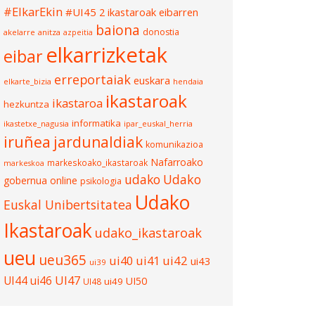
#ElkarEkin
#UI45
2 ikastaroak eibarren
baiona
donostia
akelarre
anitza
azpeitia
elkarrizketak
eibar
erreportaiak
euskara
elkarte_bizia
hendaia
ikastaroak
ikastaroa
hezkuntza
informatika
ikastetxe_nagusia
ipar_euskal_herria
iruñea
jardunaldiak
komunikazioa
Nafarroako
markeskoako_ikastaroak
markeskoa
udako
Udako
gobernua
online
psikologia
Udako
Euskal Unibertsitatea
Ikastaroak
udako_ikastaroak
ueu
ueu365
ui40
ui41
ui42
ui43
ui39
UI47
UI44
ui46
UI50
ui49
UI48