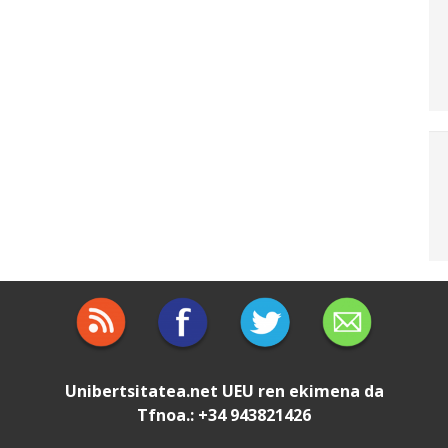
Unibertsitatea.net
UEU
ren ekimena da
Tfnoa.: +34 943821426