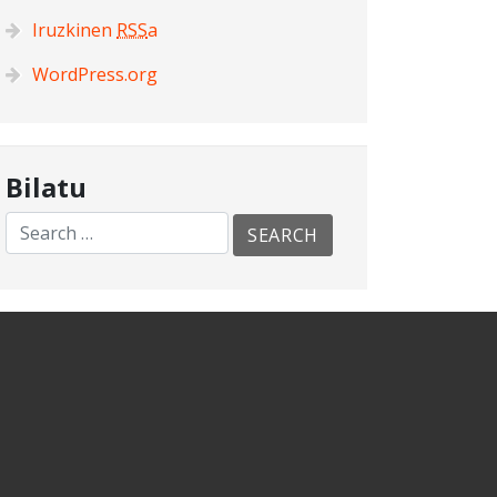
Iruzkinen
RSS
a
WordPress.org
Bilatu