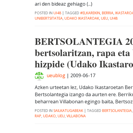
ari den bideaz gehiago (...)
POSTED IN
UI48
|
TAGGED
#ELKAREKIN
,
BERRIA
,
IKASTARO
UNIBERTSITATEA
,
UDAKO IKASTAROAK
,
UEU
,
UI48
BERTSOLANTEGIA 2009
bertsolaritzan, rapa eta
hizpide (Udako Ikastaro
ueublog
|
2009-06-17
Azken urteetan lez, Udako Ikastaroetan Ber
Bertsolantegia izango da aurten ere. Berri
beharrean Villabonan egingo baita, Bertsozale
POSTED IN
SAILKATUGABEAK
|
TAGGED
BERTSOLANTEGIA
RAP
,
UDAKO
,
UEU
,
VILLABONA