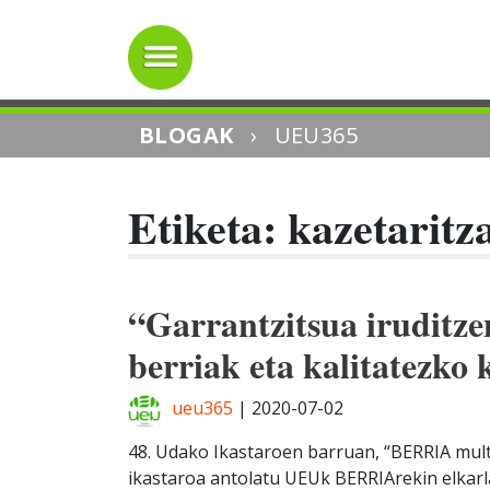
BLOGAK
›
UEU365
Etiketa: kazetaritz
“Garrantzitsua iruditze
berriak eta kalitatezko 
ueu365
|
2020-07-02
48. Udako Ikastaroen barruan, “BERRIA mult
ikastaroa antolatu UEUk BERRIArekin elkarl