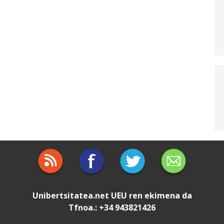
Unibertsitatea.net
UEU
ren ekimena da
Tfnoa.: +34 943821426