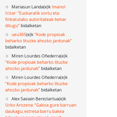
Mariasun Landa
(e)k
Imanol
Irizar: “Euskaratik sortu eta
finkatutako autoritateak behar
ditugu”
bidalketan
ueu365
(e)k
“Kode propioak
beharko lituzke ahozko jardunak”
bidalketan
Miren Lourdes Oñederra
(e)k
“Kode propioak beharko lituzke
ahozko jardunak”
bidalketan
Miren Lourdes Oñederra
(e)k
“Kode propioak beharko lituzke
ahozko jardunak”
bidalketan
Alex Sasiain Bereziartua
(e)k
Urko Arozena: “Gakoa gure barruan
daukagu; estresa barru bakea