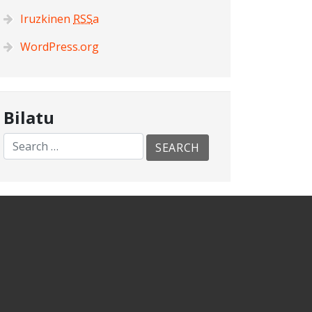
Iruzkinen
RSS
a
WordPress.org
Bilatu