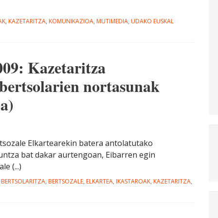
AK
,
KAZETARITZA
,
KOMUNIKAZIOA
,
MUTIMEDIA
,
UDAKO EUSKAL
: Kazetaritza
 bertsolarien nortasunak
a)
tsozale Elkartearekin batera antolatutako
kuntza bat dakar aurtengoan, Eibarren egin
 (...)
,
BERTSOLARITZA
,
BERTSOZALE
,
ELKARTEA
,
IKASTAROAK
,
KAZETARITZA
,