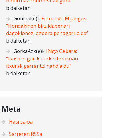
bihurtuaz zoriontsuak gara”
bidalketan
Gontzal
(e)k
Fernando Mijangos:
“Hondakinen birziklapenari
dagokionez, egoera penagarria da”
bidalketan
GorkaAzk
(e)k
Iñigo Gebara:
“Ikasleei gaiak aurkezterakoan
itxurak garrantzi handia du”
bidalketan
Meta
Hasi saioa
Sarreren
RSS
a