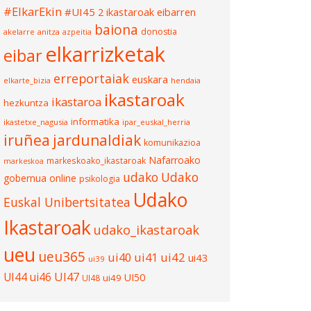
#ElkarEkin
#UI45
2 ikastaroak eibarren
baiona
donostia
akelarre
anitza
azpeitia
elkarrizketak
eibar
erreportaiak
euskara
elkarte_bizia
hendaia
ikastaroak
ikastaroa
hezkuntza
informatika
ikastetxe_nagusia
ipar_euskal_herria
iruñea
jardunaldiak
komunikazioa
Nafarroako
markeskoako_ikastaroak
markeskoa
udako
Udako
gobernua
online
psikologia
Udako
Euskal Unibertsitatea
Ikastaroak
udako_ikastaroak
ueu
ueu365
ui40
ui41
ui42
ui43
ui39
UI47
UI44
ui46
UI50
ui49
UI48