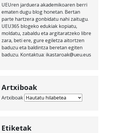
UEUren jarduera akademikoaren berri
ematen dugu blog honetan. Bertan
parte hartzera gonbidatu nahi zaitugu.
UEU365 blogeko edukiak kopiatu,
moldatu, zabaldu eta argitaratzeko libre
zara, beti ere, gure egiletza aitortzen
baduzu eta baldintza beretan egiten
baduzu. Kontaktua: ikastaroak@ueu.eus
Artxiboak
Artxiboak
Etiketak