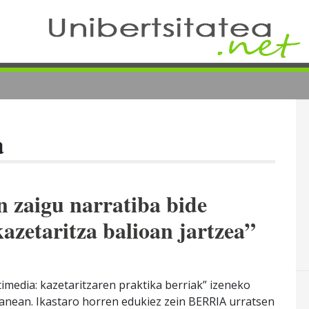
a
n zaigu narratiba bide
kazetaritza balioan jartzea”
imedia: kazetaritzaren praktika berriak” izeneko
anean. Ikastaro horren edukiez zein BERRIA urratsen