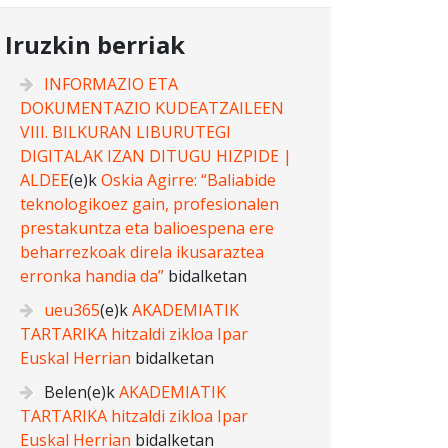
Iruzkin berriak
INFORMAZIO ETA
DOKUMENTAZIO KUDEATZAILEEN
VIII. BILKURAN LIBURUTEGI
DIGITALAK IZAN DITUGU HIZPIDE |
ALDEE
(e)k
Oskia Agirre: “Baliabide
teknologikoez gain, profesionalen
prestakuntza eta balioespena ere
beharrezkoak direla ikusaraztea
erronka handia da”
bidalketan
ueu365
(e)k
AKADEMIATIK
TARTARIKA hitzaldi zikloa Ipar
Euskal Herrian
bidalketan
Belen
(e)k
AKADEMIATIK
TARTARIKA hitzaldi zikloa Ipar
Euskal Herrian
bidalketan