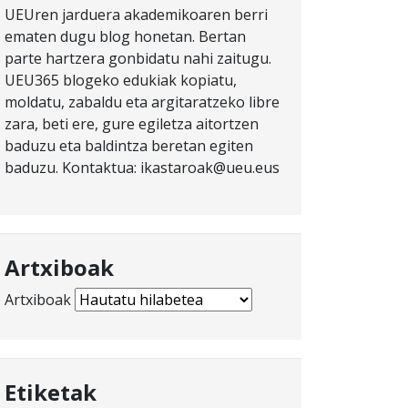
UEUren jarduera akademikoaren berri
ematen dugu blog honetan. Bertan
parte hartzera gonbidatu nahi zaitugu.
UEU365 blogeko edukiak kopiatu,
moldatu, zabaldu eta argitaratzeko libre
zara, beti ere, gure egiletza aitortzen
baduzu eta baldintza beretan egiten
baduzu. Kontaktua: ikastaroak@ueu.eus
Artxiboak
Artxiboak
Etiketak