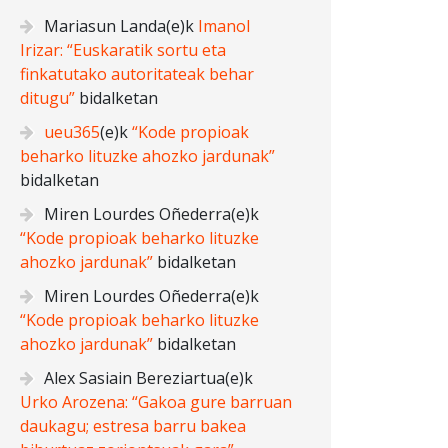
Mariasun Landa
(e)k
Imanol
Irizar: “Euskaratik sortu eta
finkatutako autoritateak behar
ditugu”
bidalketan
ueu365
(e)k
“Kode propioak
beharko lituzke ahozko jardunak”
bidalketan
Miren Lourdes Oñederra
(e)k
“Kode propioak beharko lituzke
ahozko jardunak”
bidalketan
Miren Lourdes Oñederra
(e)k
“Kode propioak beharko lituzke
ahozko jardunak”
bidalketan
Alex Sasiain Bereziartua
(e)k
Urko Arozena: “Gakoa gure barruan
daukagu; estresa barru bakea