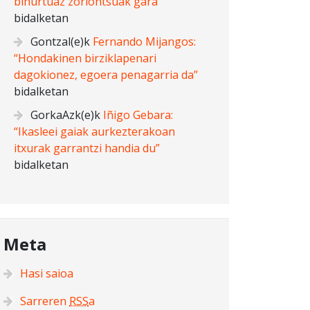
bihurtuaz zoriontsuak gara”
bidalketan
Gontzal
(e)k
Fernando Mijangos:
“Hondakinen birziklapenari
dagokionez, egoera penagarria da”
bidalketan
GorkaAzk
(e)k
Iñigo Gebara:
“Ikasleei gaiak aurkezterakoan
itxurak garrantzi handia du”
bidalketan
Meta
Hasi saioa
Sarreren
RSS
a