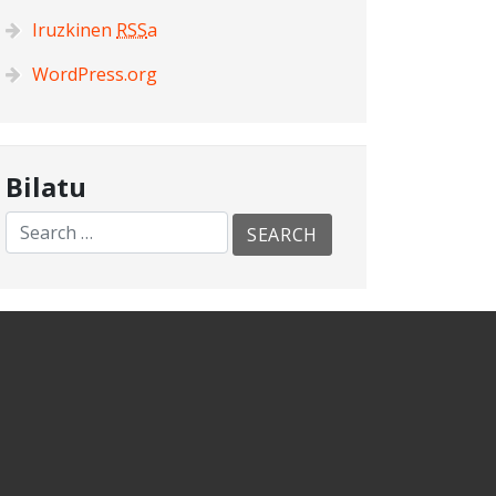
Iruzkinen
RSS
a
WordPress.org
Bilatu