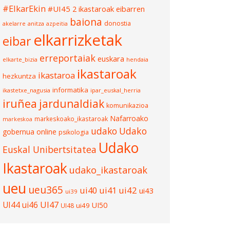
#ElkarEkin
#UI45
2 ikastaroak eibarren
baiona
donostia
akelarre
anitza
azpeitia
elkarrizketak
eibar
erreportaiak
euskara
elkarte_bizia
hendaia
ikastaroak
ikastaroa
hezkuntza
informatika
ikastetxe_nagusia
ipar_euskal_herria
iruñea
jardunaldiak
komunikazioa
Nafarroako
markeskoako_ikastaroak
markeskoa
udako
Udako
gobernua
online
psikologia
Udako
Euskal Unibertsitatea
Ikastaroak
udako_ikastaroak
ueu
ueu365
ui40
ui41
ui42
ui43
ui39
UI47
UI44
ui46
UI50
ui49
UI48