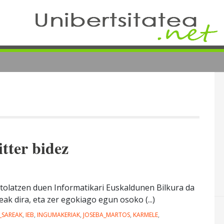
tter bidez
ntolatzen duen Informatikari Euskaldunen Bilkura da
eak dira, eta zer egokiago egun osoko (...)
_SAREAK
,
IEB
,
INGUMAKERIAK
,
JOSEBA_MARTOS
,
KARMELE
,