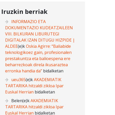
Iruzkin berriak
INFORMAZIO ETA
DOKUMENTAZIO KUDEATZAILEEN
VIII. BILKURAN LIBURUTEGI
DIGITALAK IZAN DITUGU HIZPIDE |
ALDEE
(e)k
Oskia Agirre: “Baliabide
teknologikoez gain, profesionalen
prestakuntza eta balioespena ere
beharrezkoak direla ikusaraztea
erronka handia da”
bidalketan
ueu365
(e)k
AKADEMIATIK
TARTARIKA hitzaldi zikloa Ipar
Euskal Herrian
bidalketan
Belen
(e)k
AKADEMIATIK
TARTARIKA hitzaldi zikloa Ipar
Euskal Herrian
bidalketan