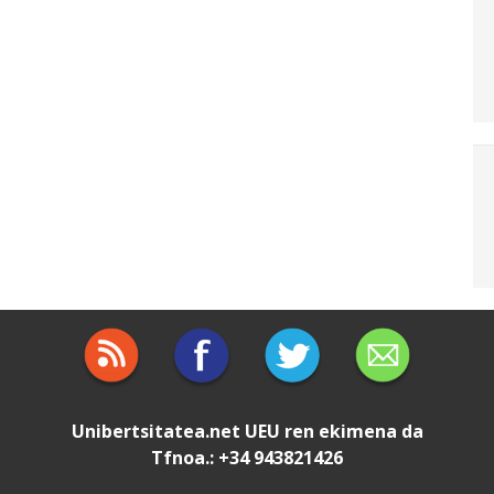
Unibertsitatea.net
UEU
ren ekimena da
Tfnoa.: +34 943821426