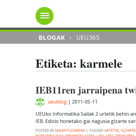
BLOGAK
›
UEU365
Etiketa: karmele
IEB11ren jarraipena twi
ueublog
|
2011-05-11
UEUko Informatika Sailak 2 urtetik behin a
IEB. Edizio honetako gai nagusia gizarte sar
POSTED IN
SAILKATUGABEAK
|
TAGGED
ARTETXE
,
GIZARTE
KOMUNIKAZIOA
,
MIRAMON
,
SAREA
,
UEU
,
UEU_OROKORRA