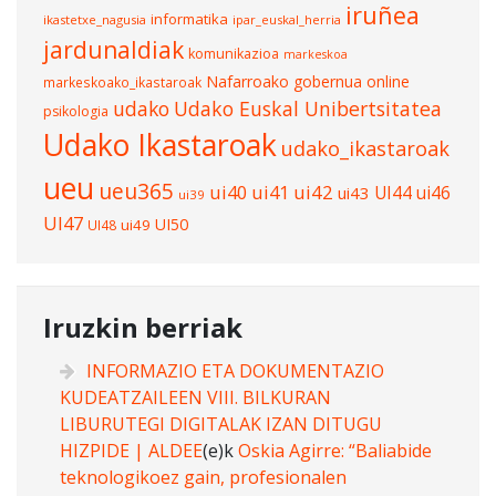
iruñea
informatika
ikastetxe_nagusia
ipar_euskal_herria
jardunaldiak
komunikazioa
markeskoa
Nafarroako gobernua
online
markeskoako_ikastaroak
udako
Udako Euskal Unibertsitatea
psikologia
Udako Ikastaroak
udako_ikastaroak
ueu
ueu365
ui40
ui41
ui42
UI44
ui46
ui43
ui39
UI47
UI50
ui49
UI48
Iruzkin berriak
INFORMAZIO ETA DOKUMENTAZIO
KUDEATZAILEEN VIII. BILKURAN
LIBURUTEGI DIGITALAK IZAN DITUGU
HIZPIDE | ALDEE
(e)k
Oskia Agirre: “Baliabide
teknologikoez gain, profesionalen