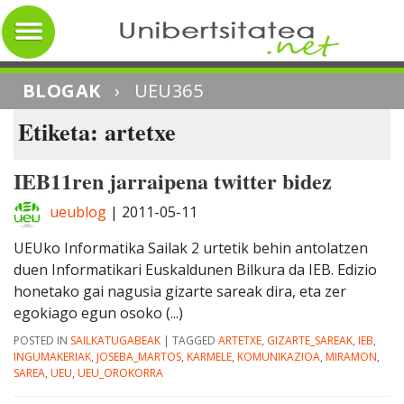
BLOGAK
›
UEU365
Etiketa: artetxe
IEB11ren jarraipena twitter bidez
ueublog
|
2011-05-11
UEUko Informatika Sailak 2 urtetik behin antolatzen
duen Informatikari Euskaldunen Bilkura da IEB. Edizio
honetako gai nagusia gizarte sareak dira, eta zer
egokiago egun osoko (...)
POSTED IN
SAILKATUGABEAK
|
TAGGED
ARTETXE
,
GIZARTE_SAREAK
,
IEB
,
INGUMAKERIAK
,
JOSEBA_MARTOS
,
KARMELE
,
KOMUNIKAZIOA
,
MIRAMON
,
SAREA
,
UEU
,
UEU_OROKORRA