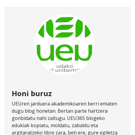
Honi buruz
UEUren jarduera akademikoaren berri ematen
dugu blog honetan. Bertan parte hartzera
gonbidatu nahi zaitugu. UEU365 blogeko
edukiak kopiatu, moldatu, zabaldu eta
argitaratzeko libre zara, beti ere, gure egiletza