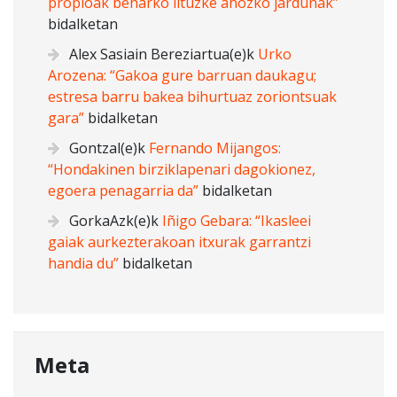
propioak beharko lituzke ahozko jardunak”
bidalketan
Alex Sasiain Bereziartua
(e)k
Urko
Arozena: “Gakoa gure barruan daukagu;
estresa barru bakea bihurtuaz zoriontsuak
gara”
bidalketan
Gontzal
(e)k
Fernando Mijangos:
“Hondakinen birziklapenari dagokionez,
egoera penagarria da”
bidalketan
GorkaAzk
(e)k
Iñigo Gebara: “Ikasleei
gaiak aurkezterakoan itxurak garrantzi
handia du”
bidalketan
Meta