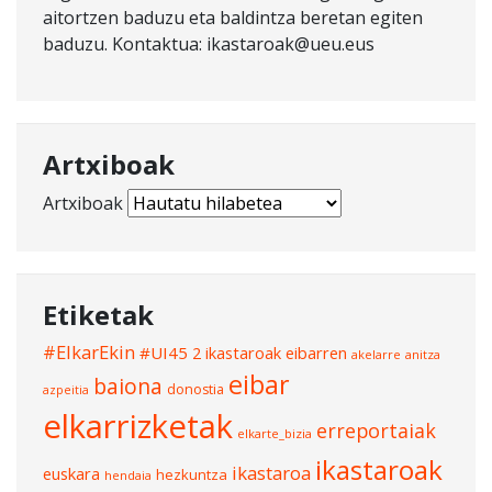
aitortzen baduzu eta baldintza beretan egiten
baduzu. Kontaktua: ikastaroak@ueu.eus
Artxiboak
Artxiboak
Etiketak
#ElkarEkin
#UI45
2 ikastaroak eibarren
akelarre
anitza
eibar
baiona
donostia
azpeitia
elkarrizketak
erreportaiak
elkarte_bizia
ikastaroak
ikastaroa
euskara
hezkuntza
hendaia