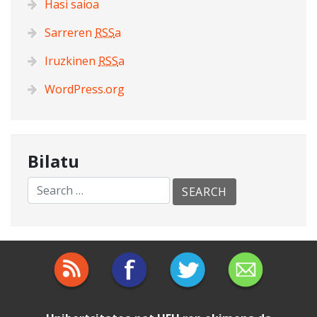
Hasi saioa
Sarreren
RSS
a
Iruzkinen
RSS
a
WordPress.org
Bilatu