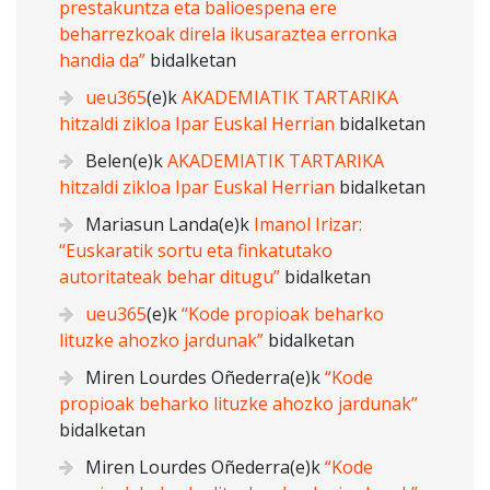
prestakuntza eta balioespena ere
beharrezkoak direla ikusaraztea erronka
handia da”
bidalketan
ueu365
(e)k
AKADEMIATIK TARTARIKA
hitzaldi zikloa Ipar Euskal Herrian
bidalketan
Belen
(e)k
AKADEMIATIK TARTARIKA
hitzaldi zikloa Ipar Euskal Herrian
bidalketan
Mariasun Landa
(e)k
Imanol Irizar:
“Euskaratik sortu eta finkatutako
autoritateak behar ditugu”
bidalketan
ueu365
(e)k
“Kode propioak beharko
lituzke ahozko jardunak”
bidalketan
Miren Lourdes Oñederra
(e)k
“Kode
propioak beharko lituzke ahozko jardunak”
bidalketan
Miren Lourdes Oñederra
(e)k
“Kode