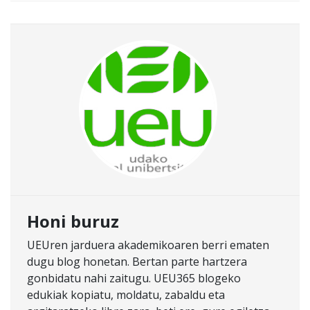
Honi buruz
UEUren jarduera akademikoaren berri ematen
dugu blog honetan. Bertan parte hartzera
gonbidatu nahi zaitugu. UEU365 blogeko
edukiak kopiatu, moldatu, zabaldu eta