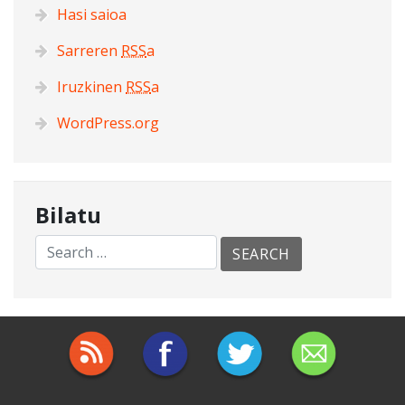
Hasi saioa
Sarreren
RSS
a
Iruzkinen
RSS
a
WordPress.org
Bilatu