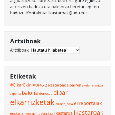
argitaratzeko libre zara, beti ere, gure egiletza
aitortzen baduzu eta baldintza beretan egiten
baduzu. Kontaktua: ikastaroak@ueu.eus
Artxiboak
Artxiboak
Etiketak
#ElkarEkin
#UI45
2 ikastaroak eibarren
akelarre
anitza
eibar
baiona
donostia
azpeitia
elkarrizketak
erreportaiak
elkarte_bizia
ikastaroak
ikastaroa
euskara
hezkuntza
hendaia