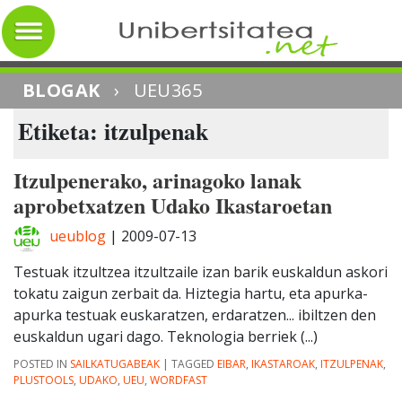
BLOGAK
›
UEU365
Etiketa: itzulpenak
Itzulpenerako, arinagoko lanak
aprobetxatzen Udako Ikastaroetan
ueublog
|
2009-07-13
Testuak itzultzea itzultzaile izan barik euskaldun askori
tokatu zaigun zerbait da. Hiztegia hartu, eta apurka-
apurka testuak euskaratzen, erdaratzen... ibiltzen den
euskaldun ugari dago. Teknologia berriek (...)
POSTED IN
SAILKATUGABEAK
|
TAGGED
EIBAR
,
IKASTAROAK
,
ITZULPENAK
,
PLUSTOOLS
,
UDAKO
,
UEU
,
WORDFAST