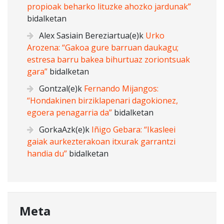
propioak beharko lituzke ahozko jardunak”
bidalketan
Alex Sasiain Bereziartua
(e)k
Urko
Arozena: “Gakoa gure barruan daukagu;
estresa barru bakea bihurtuaz zoriontsuak
gara”
bidalketan
Gontzal
(e)k
Fernando Mijangos:
“Hondakinen birziklapenari dagokionez,
egoera penagarria da”
bidalketan
GorkaAzk
(e)k
Iñigo Gebara: “Ikasleei
gaiak aurkezterakoan itxurak garrantzi
handia du”
bidalketan
Meta