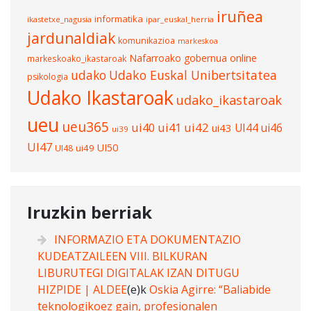
iruñea
informatika
ikastetxe_nagusia
ipar_euskal_herria
jardunaldiak
komunikazioa
markeskoa
Nafarroako gobernua
online
markeskoako_ikastaroak
udako
Udako Euskal Unibertsitatea
psikologia
Udako Ikastaroak
udako_ikastaroak
ueu
ueu365
ui40
ui41
ui42
UI44
ui46
ui43
ui39
UI47
UI50
ui49
UI48
Iruzkin berriak
INFORMAZIO ETA DOKUMENTAZIO
KUDEATZAILEEN VIII. BILKURAN
LIBURUTEGI DIGITALAK IZAN DITUGU
HIZPIDE | ALDEE
(e)k
Oskia Agirre: “Baliabide
teknologikoez gain, profesionalen