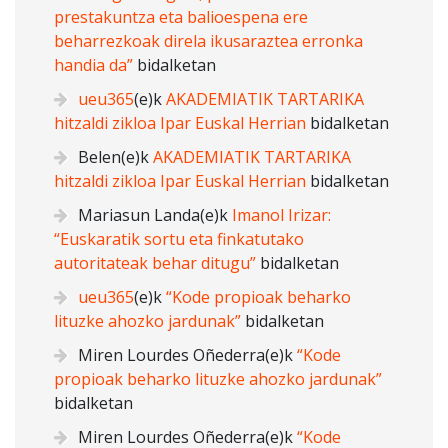
prestakuntza eta balioespena ere
beharrezkoak direla ikusaraztea erronka
handia da”
bidalketan
ueu365
(e)k
AKADEMIATIK TARTARIKA
hitzaldi zikloa Ipar Euskal Herrian
bidalketan
Belen
(e)k
AKADEMIATIK TARTARIKA
hitzaldi zikloa Ipar Euskal Herrian
bidalketan
Mariasun Landa
(e)k
Imanol Irizar:
“Euskaratik sortu eta finkatutako
autoritateak behar ditugu”
bidalketan
ueu365
(e)k
“Kode propioak beharko
lituzke ahozko jardunak”
bidalketan
Miren Lourdes Oñederra
(e)k
“Kode
propioak beharko lituzke ahozko jardunak”
bidalketan
Miren Lourdes Oñederra
(e)k
“Kode