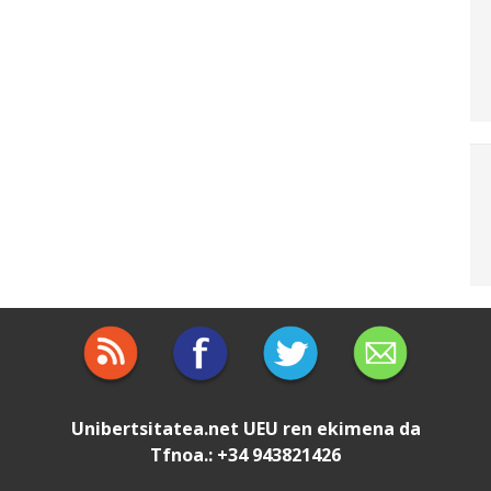
Unibertsitatea.net
UEU
ren ekimena da
Tfnoa.: +34 943821426