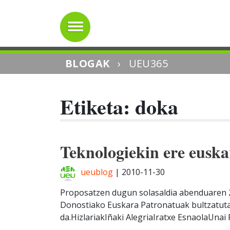
BLOGAK
›
UEU365
Etiketa: doka
Teknologiekin ere euska
ueublog
|
2010-11-30
Proposatzen dugun solasaldia abenduaren 
Donostiako Euskara Patronatuak bultzatut
da.HizlariakIñaki AlegriaIratxe EsnaolaUnai Fdz