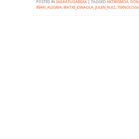
POSTED IN
SAILKATUGABEAK
|
TAGGED
AKTIBISMOA
,
DOK
IÑAKI_ALEGRIA
,
IRATXE_ESNAOLA
,
JULEN_RUIZ
,
TEKNOLOGI