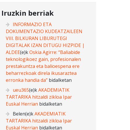
Iruzkin berriak
INFORMAZIO ETA
DOKUMENTAZIO KUDEATZAILEEN
VIII. BILKURAN LIBURUTEGI
DIGITALAK IZAN DITUGU HIZPIDE |
ALDEE
(e)k
Oskia Agirre: “Baliabide
teknologikoez gain, profesionalen
prestakuntza eta balioespena ere
beharrezkoak direla ikusaraztea
erronka handia da”
bidalketan
ueu365
(e)k
AKADEMIATIK
TARTARIKA hitzaldi zikloa Ipar
Euskal Herrian
bidalketan
Belen
(e)k
AKADEMIATIK
TARTARIKA hitzaldi zikloa Ipar
Euskal Herrian
bidalketan