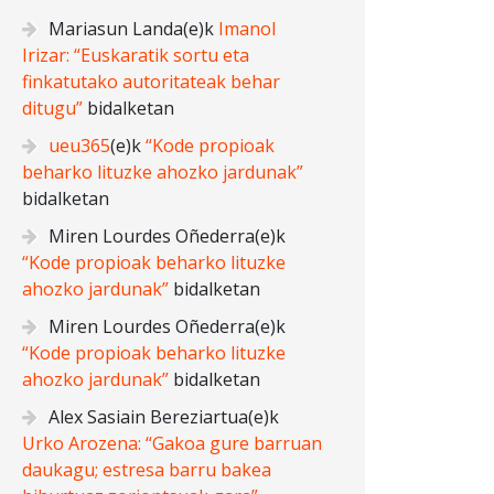
Mariasun Landa
(e)k
Imanol
Irizar: “Euskaratik sortu eta
finkatutako autoritateak behar
ditugu”
bidalketan
ueu365
(e)k
“Kode propioak
beharko lituzke ahozko jardunak”
bidalketan
Miren Lourdes Oñederra
(e)k
“Kode propioak beharko lituzke
ahozko jardunak”
bidalketan
Miren Lourdes Oñederra
(e)k
“Kode propioak beharko lituzke
ahozko jardunak”
bidalketan
Alex Sasiain Bereziartua
(e)k
Urko Arozena: “Gakoa gure barruan
daukagu; estresa barru bakea