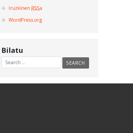
Iruzkinen
RSS
a
WordPress.org
Bilatu