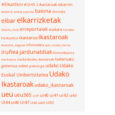
#ElkarEkin
#UI45
2 ikastaroak eibarren
baiona
donostia
akelarre
anitza
azpeitia
elkarrizketak
eibar
erreportaiak
euskara
elkarte_bizia
hendaia
ikastaroak
ikastaroa
hezkuntza
informatika
ikastetxe_nagusia
ipar_euskal_herria
iruñea
jardunaldiak
komunikazioa
Nafarroako
markeskoako_ikastaroak
markeskoa
udako
Udako
gobernua
online
psikologia
Udako
Euskal Unibertsitatea
Ikastaroak
udako_ikastaroak
ueu
ueu365
ui40
ui41
ui42
ui43
ui39
UI47
UI44
ui46
UI50
ui49
UI48