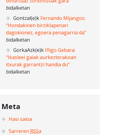
bihurtuaz zoriontsuak gara”
bidalketan
Gontzal
(e)k
Fernando Mijangos:
“Hondakinen birziklapenari
dagokionez, egoera penagarria da”
bidalketan
GorkaAzk
(e)k
Iñigo Gebara:
“Ikasleei gaiak aurkezterakoan
itxurak garrantzi handia du”
bidalketan
Meta
Hasi saioa
Sarreren
RSS
a