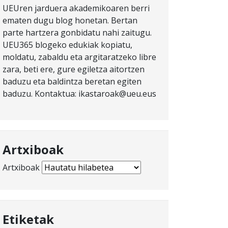
UEUren jarduera akademikoaren berri
ematen dugu blog honetan. Bertan
parte hartzera gonbidatu nahi zaitugu.
UEU365 blogeko edukiak kopiatu,
moldatu, zabaldu eta argitaratzeko libre
zara, beti ere, gure egiletza aitortzen
baduzu eta baldintza beretan egiten
baduzu. Kontaktua: ikastaroak@ueu.eus
Artxiboak
Artxiboak
Etiketak