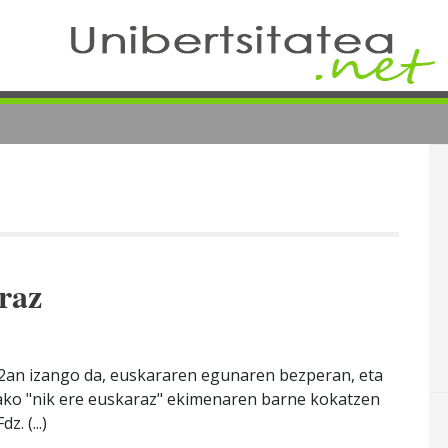
raz
2an izango da, euskararen egunaren bezperan, eta
ako "nik ere euskaraz" ekimenaren barne kokatzen
. (...)